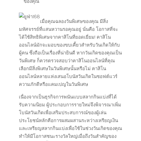
ของคุณ
เมื่อคุณฉลองวันพิเศษของคุณ มีสิ่ง
มหัศจรรย์ที่แสนหวานรอคุณอยู่ นั่นคือ โอกาสที่จะ
ได้ใช้สิทธิพิเศษจากคาสิโนที่ยอดเยี่ยม! คาสิโน
ออนไลน์มักจะมอบของขบเคี้ยวสำหรับวันเกิดให้กับ
ผู้คน ซึ่งถือเป็นเรื่องที่น่ายินดี หากวันเกิดของคุณเป็น
วันพิเศษ ก็ควรตรวจสอบว่าคาสิโนออนไลน์ที่คุณ
เลือกมีสิ่งพิเศษในวันพิเศษนั้นหรือไม่ คาสิโน
ออนไลน์หลายแห่งเสนอโบนัสวันเกิดในซอฟต์แวร์
ความภักดีหรือแคมเปญในวันพิเศษ
เนื่องจากเป็นธุรกิจการพนันแบบสลากกินแบ่งที่ได้
รับความนิยม ผู้ประกอบการรายใหม่จึงพิจารณาเพิ่ม
โบนัสวันเกิดเพื่อเสริมประสบการณ์ของผู้เล่น
ประโยชน์หลักคือการผสมผสานระหว่างเหรียญเงิน
และเหรียญสลากกินแบ่งเพื่อใช้ในช่วงวันเกิดของคุณ
ทำให้มีโอกาสชนะรางวัลใหญ่เมื่อถึงวันสำคัญของ