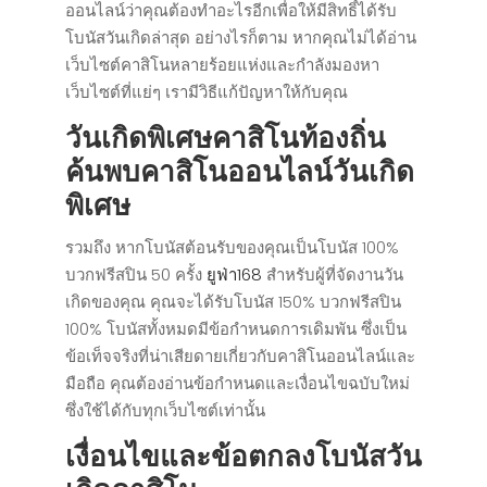
ออนไลน์ว่าคุณต้องทำอะไรอีกเพื่อให้มีสิทธิ์ได้รับ
โบนัสวันเกิดล่าสุด อย่างไรก็ตาม หากคุณไม่ได้อ่าน
เว็บไซต์คาสิโนหลายร้อยแห่งและกำลังมองหา
เว็บไซต์ที่แย่ๆ เรามีวิธีแก้ปัญหาให้กับคุณ
วันเกิดพิเศษคาสิโนท้องถิ่น
ค้นพบคาสิโนออนไลน์วันเกิด
พิเศษ
รวมถึง หากโบนัสต้อนรับของคุณเป็นโบนัส 100%
บวกฟรีสปิน 50 ครั้ง
ยูฟ่า168
สำหรับผู้ที่จัดงานวัน
เกิดของคุณ คุณจะได้รับโบนัส 150% บวกฟรีสปิน
100% โบนัสทั้งหมดมีข้อกำหนดการเดิมพัน ซึ่งเป็น
ข้อเท็จจริงที่น่าเสียดายเกี่ยวกับคาสิโนออนไลน์และ
มือถือ คุณต้องอ่านข้อกำหนดและเงื่อนไขฉบับใหม่
ซึ่งใช้ได้กับทุกเว็บไซต์เท่านั้น
เงื่อนไขและข้อตกลงโบนัสวัน