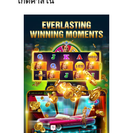
เกิดคาสิโน