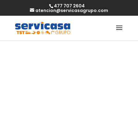
477 707 2604
atencion@servicasagrupo.com
โบนัสวันเกิดคาสิโน
ออนไลน์ที่ดีที่สุดใน
สหรัฐอเมริกาและ