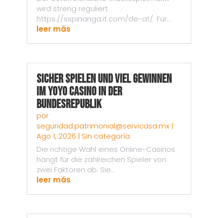
wird streng reguliert
https://sspinanga.it.com/de-at/. Für...
leer más
Sicher spielen und viel gewinnen
im Yoyo Casino in der
Bundesrepublik
por
seguridad.patrimonial@servicasa.mx
|
Ago 1, 2026
|
Sin categoría
Die richtige Wahl eines Online-Casinos
hängt für die zahlreichen Spieler von
zwei Faktoren ab: Sie...
leer más