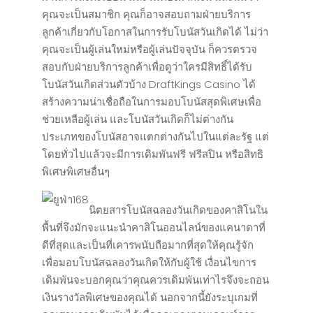
คุณจะเป็นสมาชิก คุณก็อาจสอบถามฝ่ายบริการ
ลูกค้าเกี่ยวกับโอกาสในการรับโบนัสวันเกิดได้ ไม่ว่า
คุณจะเป็นผู้เล่นใหม่หรือผู้เล่นปัจจุบัน ก็ควรตรวจ
สอบกับฝ่ายบริการลูกค้าเพื่อดูว่าใครมีสิทธิ์ได้รับ
โบนัสวันเกิดส่วนตัวบ้าง DraftKings Casino ได้
สร้างความน่าเชื่อถือในการมอบโบนัสสุดพิเศษเพื่อ
ช่วยเหลือผู้เล่น และโบนัสวันเกิดก็ไม่ต่างกัน
ประเภทของโบนัสอาจแตกต่างกันไปในแต่ละรัฐ แต่
โดยทั่วไปแล้วจะมีการเดิมพันฟรี ฟรีสปิน หรือสิทธิ
พิเศษพิเศษอื่นๆ
นิตยสารโบนัสฉลองวันเกิดของคาสิโนใน
พื้นที่จึงมักจะแนะนำคาสิโนออนไลน์ของแคนาดาที่
ดีที่สุดและเป็นที่เคารพนับถือมากที่สุดให้คุณรู้จัก
เพื่อมอบโบนัสฉลองวันเกิดให้กับผู้ใช้ เงื่อนไขการ
เดิมพันจะบอกคุณว่าคุณควรเดิมพันเท่าไรจึงจะถอน
เงินรางวัลพิเศษของคุณได้ นอกจากนี้ยังระบุเกมที่