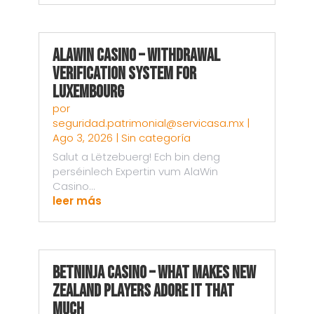
AlaWin Casino – Withdrawal
Verification System for
Luxembourg
por
seguridad.patrimonial@servicasa.mx
|
Ago 3, 2026
|
Sin categoría
Salut a Lëtzebuerg! Ech bin deng
perséinlech Expertin vum AlaWin
Casino...
leer más
Betninja Casino – What Makes New
Zealand Players Adore It That
Much