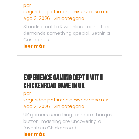
por
seguridad.patrimonial@servicasa.mx
|
Ago 3, 2026
|
Sin categoría
Standing out to Kiwi online casino fans
demands something special. Betninja
Casino has...
leer más
Experience Gaming Depth with
Chickenroad Game in UK
por
seguridad.patrimonial@servicasa.mx
|
Ago 2, 2026
|
Sin categoría
UK gamers searching for more than just
button-mashing are uncovering a
favorite in Chickenroad...
leer más