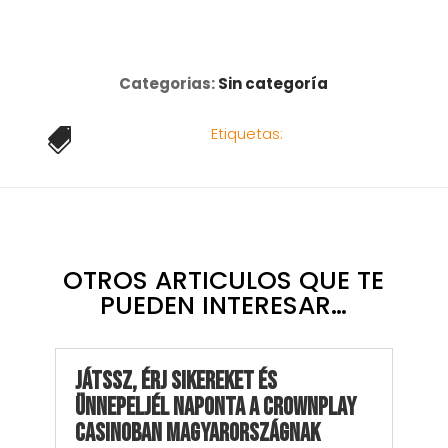
Categorias:
Sin categoría
Etiquetas:

OTROS ARTICULOS QUE TE
PUEDEN INTERESAR…
Játssz, Érj sikereket és
Ünnepeljél Naponta a CrownPlay
Casinoban Magyarországnak