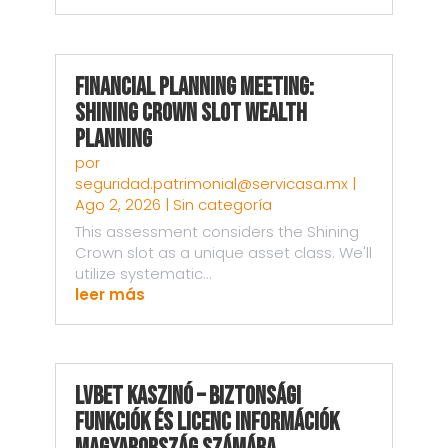
Financial Planning Meeting:
Shining Crown Slot Wealth
Planning
por
seguridad.patrimonial@servicasa.mx
|
Ago 2, 2026
|
Sin categoría
This assessment considers the Shining
Crown slot as a unique asset class. We'll
utilize systematic...
leer más
LVBet kaszinó – Biztonsági
funkciók és licenc információk