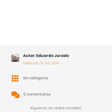
Autor: Eduardo Jurado
Publicado: 8 Oct, 2025

Sin categoría

0 comentarios
Síguenos en redes sociales: