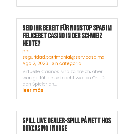
Seid ihr bereit für nonstop Spaß im
Felicebet Casino in der Schweiz
heute?
por
seguridad.patrimonial@servicasa.mx
|
Ago 2, 2026
|
Sin categoría
Virtuelle Casinos sind zahlreich, aber
wenige fühlen sich echt wie ein Ort für
den Spieler an...
leer más
Spill live dealer-spill på nett hos
DuxCasino i Norge