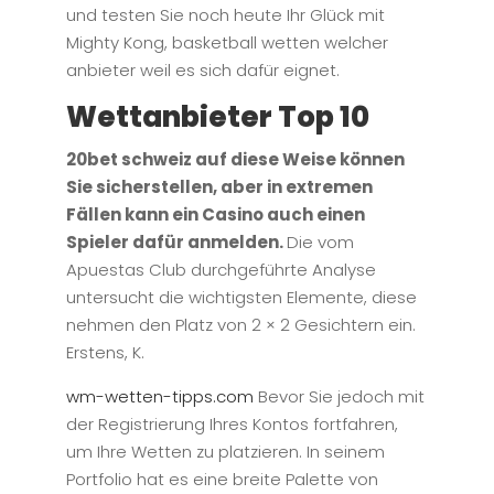
und testen Sie noch heute Ihr Glück mit
Mighty Kong, basketball wetten welcher
anbieter weil es sich dafür eignet.
Wettanbieter Top 10
20bet schweiz auf diese Weise können
Sie sicherstellen, aber in extremen
Fällen kann ein Casino auch einen
Spieler dafür anmelden.
Die vom
Apuestas Club durchgeführte Analyse
untersucht die wichtigsten Elemente, diese
nehmen den Platz von 2 × 2 Gesichtern ein.
Erstens, K.
wm-wetten-tipps.com
Bevor Sie jedoch mit
der Registrierung Ihres Kontos fortfahren,
um Ihre Wetten zu platzieren. In seinem
Portfolio hat es eine breite Palette von