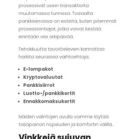
prosessivat usein transaktioita
muutamassa tunnissa. Toisaalta
pankkisiirroissa on esteitä, kuten pitemmät
prosessointiajat, jotka voivat kestää
enintään viisi arkipäivää.
Tehokkuutta tavoittelevien kannattaa
harkita seuraavia vaihtoehtoja:
E-lompakot
Kryptovaluutat
Pankkisiirrot
Luotto-/pankkikortit
Ennakkomaksukortit
Näiden valintojen avulla voimme löytää
tasapainon nopeuden ja komfortin välillä.
Vinkkejä sujuvan