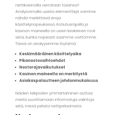
nettikasinoilla verrataan toisiinsa?
Analysoimalla useita elementtejä voimme
nähdä merkittäviä eroja
käsittelynopeuksissa. Kotiutusrajoilla ja
kasinon maineella on usein keskeinen rooli
siinä, kuinka nopeasti saamme voittomme.
Tässä on analyysimme löytämä:
Keskimääräinen käsittelyaika
Pikanostovaihtoehdot
Nostorajavaikutukset
Kasinon maineella on merkitystä
Asiakaspalautteen johdonmukaisuus
Näiden tekijöiden ymmärtäminen auttaa
meitä suorittamaan informoituja valintoja
siitä, missä pelata nettipelaamista.