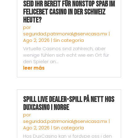
Seid ihr bereit für nonstop Spaß im
Felicebet Casino in der Schweiz
heute?
por
seguridad.patrimonial@servicasa.mx
|
Ago 2, 2026
|
Sin categoría
Virtuelle Casinos sind zahlreich, aber
wenige fühlen sich echt wie ein Ort für
den Spieler an...
leer más
Spill live dealer-spill på nett hos
DuxCasino i Norge
por
seguridad.patrimonial@servicasa.mx
|
Ago 2, 2026
|
Sin categoría
Hos DuxCasino kan vi fordype oss i den