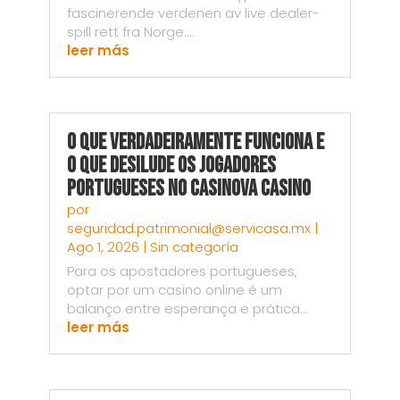
fascinerende verdenen av live dealer-
spill rett fra Norge....
leer más
O Que Verdadeiramente Funciona e
o Que Desilude os Jogadores
Portugueses no Casinova Casino
por
seguridad.patrimonial@servicasa.mx
|
Ago 1, 2026
|
Sin categoría
Para os apostadores portugueses,
optar por um casino online é um
balanço entre esperança e prática...
leer más