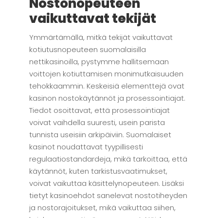
Nostonopeuteen
vaikuttavat tekijät
Ymmärtämällä, mitkä tekijät vaikuttavat
kotiutusnopeuteen suomalaisilla
nettikasinoilla, pystymme hallitsemaan
voittojen kotiuttamisen monimutkaisuuden
tehokkaammin. Keskeisiä elementtejä ovat
kasinon nostokäytännöt ja prosessointiajat.
Tiedot osoittavat, että prosessointiajat
voivat vaihdella suuresti, usein parista
tunnista useisiin arkipäiviin. Suomalaiset
kasinot noudattavat tyypillisesti
regulaatiostandardeja, mikä tarkoittaa, että
käytännöt, kuten tarkistusvaatimukset,
voivat vaikuttaa käsittelynopeuteen. Lisäksi
tietyt kasinoehdot sanelevat nostotiheyden
ja nostorajoitukset, mikä vaikuttaa siihen,