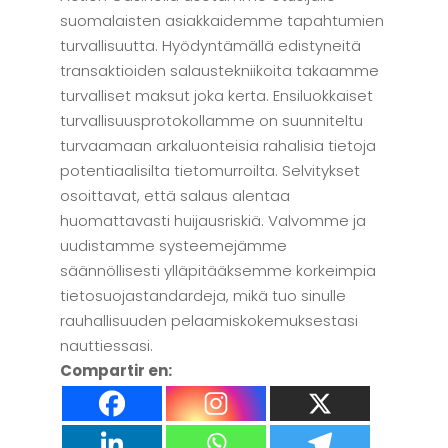
suomalaisten asiakkaidemme tapahtumien
turvallisuutta. Hyödyntämällä edistyneitä
transaktioiden salaustekniikoita takaamme
turvalliset maksut joka kerta. Ensiluokkaiset
turvallisuusprotokollamme on suunniteltu
turvaamaan arkaluonteisia rahalisia tietoja
potentiaalisilta tietomurroilta. Selvitykset
osoittavat, että salaus alentaa
huomattavasti huijausriskiä. Valvomme ja
uudistamme systeemejämme
säännöllisesti ylläpitääksemme korkeimpia
tietosuojastandardeja, mikä tuo sinulle
rauhallisuuden pelaamiskokemuksestasi
nauttiessasi.
Compartir en: