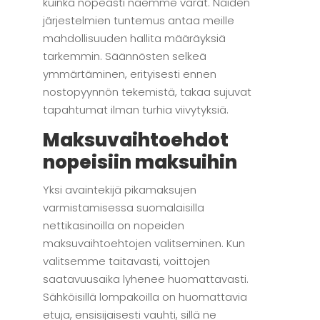
kuinka nopeasti näemme varat. Näiden
järjestelmien tuntemus antaa meille
mahdollisuuden hallita määräyksiä
tarkemmin. Säännösten selkeä
ymmärtäminen, erityisesti ennen
nostopyynnön tekemistä, takaa sujuvat
tapahtumat ilman turhia viivytyksiä.
Maksuvaihtoehdot
nopeisiin maksuihin
Yksi avaintekijä pikamaksujen
varmistamisessa suomalaisilla
nettikasinoilla on nopeiden
maksuvaihtoehtojen valitseminen. Kun
valitsemme taitavasti, voittojen
saatavuusaika lyhenee huomattavasti.
Sähköisillä lompakoilla on huomattavia
etuja, ensisijaisesti vauhti, sillä ne