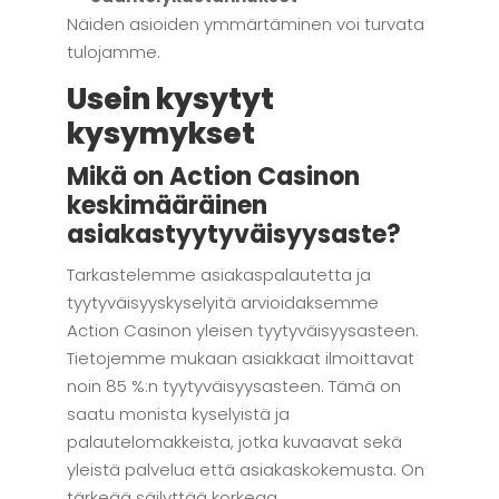
Näiden asioiden ymmärtäminen voi turvata
tulojamme.
Usein kysytyt
kysymykset
Mikä on Action Casinon
keskimääräinen
asiakastyytyväisyysaste?
Tarkastelemme asiakaspalautetta ja
tyytyväisyyskyselyitä arvioidaksemme
Action Casinon yleisen tyytyväisyysasteen.
Tietojemme mukaan asiakkaat ilmoittavat
noin 85 %:n tyytyväisyysasteen. Tämä on
saatu monista kyselyistä ja
palautelomakkeista, jotka kuvaavat sekä
yleistä palvelua että asiakaskokemusta. On
tärkeää säilyttää korkeaa