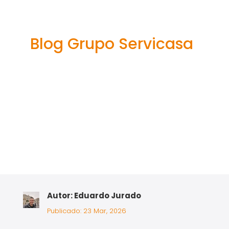
voittoja
Suomessa
Blog Grupo Servicasa
Autor: Eduardo Jurado
Publicado: 23 Mar, 2026