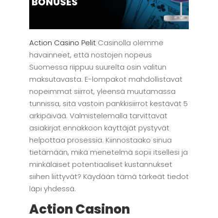
Action Casino Pelit
Casinolla olemme
havainneet, että nostojen nopeus
Suomessa riippuu suurelta osin valitun
maksutavasta. E-lompakot mahdollistavat
nopeimmat siirrot, yleensä muutamassa
tunnissa, sitä vastoin pankkisiirrot kestävät 5
arkipäivää. Valmistelemalla tarvittavat
asiakirjat ennakkoon käyttäjät pystyvät
helpottaa prosessia. Kiinnostaako sinua
tietämään, mikä menetelmä sopii itsellesi ja
minkälaiset potentiaaliset kustannukset
siihen liittyvät? Käydään tämä tärkeät tiedot
läpi yhdessä.
Action Casinon