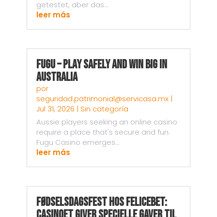
getestet, aber das...
leer más
Fugu – Play Safely and Win Big in
Australia
por
seguridad.patrimonial@servicasa.mx
|
Jul 31, 2026
|
Sin categoría
Aussie players seeking an online casino
require a place that's secure and fun.
Fugu Casino emerges...
leer más
Fødselsdagsfest hos Felicebet:
Casinoet giver specielle gaver til