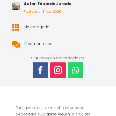
Autor: Eduardo Jurado
Publicado: 8 Abr, 2026

Sin categoría

0 comentarios
Síguenos en redes sociales:
Per i giocatori svizzeri che intendono
depositare su
Casinò Alawin
, è cruciale