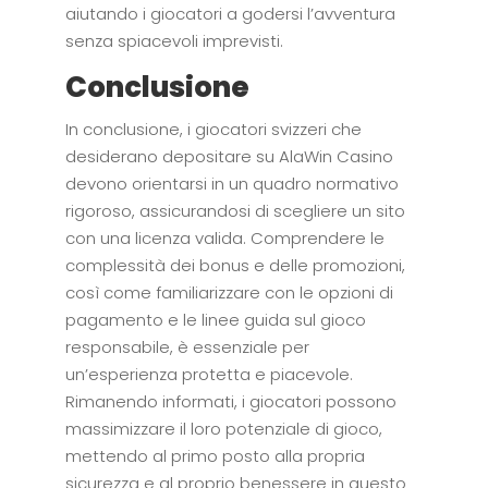
aiutando i giocatori a godersi l’avventura
senza spiacevoli imprevisti.
Conclusione
In conclusione, i giocatori svizzeri che
desiderano depositare su AlaWin Casino
devono orientarsi in un quadro normativo
rigoroso, assicurandosi di scegliere un sito
con una licenza valida. Comprendere le
complessità dei bonus e delle promozioni,
così come familiarizzare con le opzioni di
pagamento e le linee guida sul gioco
responsabile, è essenziale per
un’esperienza protetta e piacevole.
Rimanendo informati, i giocatori possono
massimizzare il loro potenziale di gioco,
mettendo al primo posto alla propria
sicurezza e al proprio benessere in questo