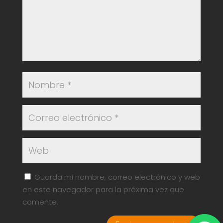
Guarda mi nombre, correo electrónico y web
en este navegador para la próxima vez que
comente.