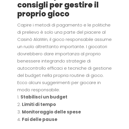
consigli per gestire il
proprio gioco
Capire i metodi di pagamento e le politiche
di prelievo è solo una parte del piacere al
Casinò AlaWin; il gioco responsabile assume
un ruolo altrettanto importante. I giocatori
dovrebbero dare importanza al proprio
benessere integrando strategie di
autocontrollo efficaci e tecniche di gestione
del budget nella propria routine di gioco.
Ecco alcuni suggerimenti per giocare in
modo responsabile:
Stabilisci un budget
Limiti di tempo
Monitoraggio delle spese
Fai delle pause