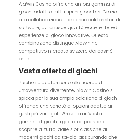
AlaWin Casino offre una ampia gamma di
giochi adatti a tutti i tipi di giocatori. Grazie
alla collaborazione con i principali fornitori di
software, garantisce qualità eccellente ed
esperienze di gioco innovative. Questa
combinazione distingue AlaWin nel
competitivo mercato svizzero dei casinò
online.
Vasta offerta di giochi
Poiché i giocatori sono alla ricerca di
un’avventura divertente, AlaWin Casino si
spicca per la sua ampia selezione di giochi,
offrendo una varietà di opzioni adatte ai
gusti più variegati. Grazie a un’vasta
gamma di giochi, i giocatori possono
scoprire di tutto, dalle slot classiche ai
moderni giochi da tavolo, assicurando che