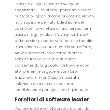
le scelte di ogni giocatore vengano
soddisfatte. Che si ami il poker ad elevate
puntate o i giochi arcade più casual, AlaWin
ha un’opzione per tutti. L’dedizione del
casinò per la varietà è chiaro nei suoi temi
unici e nel gameplay all’avanguardia, che
attirano sia i giocatori veterani che i neofiti.
Rinnovando costantemente la sua offerta,
AlaWin preserva l’esperienza di gioco
sempre fresca ed entusiasmante,
consentendo ai giocatori di trovare nuovi
titoli preferiti e di godere con i loro
tradizionali amati. Questa accurata
selezione assicura un’esperienza
soddisfacente per ogni tipo di giocatore.
Fornitori di software leader
L’sorprendente varietà di giochi offerti da