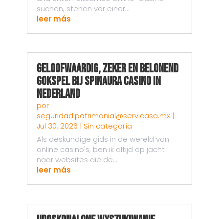
suchen, stehen vor einer...
leer más
Geloofwaardig, Zeker en Belonend
Gokspel bij Spinaura Casino in
Nederland
por
seguridad.patrimonial@servicasa.mx
|
Jul 30, 2026
|
Sin categoría
Als deskundige gids in de wereld van
online casino's, ben ik altijd op jacht
naar websites die de...
leer más