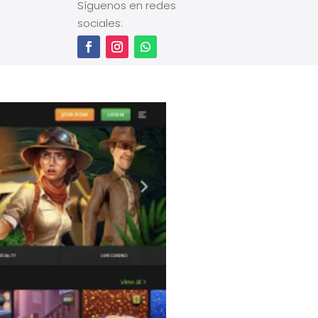
Síguenos en redes
sociales: