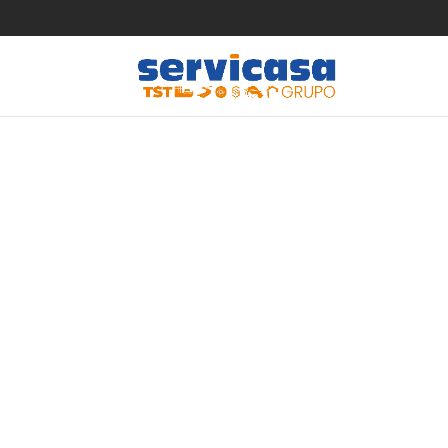
Digitaa
AlaWin 
kryp