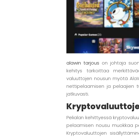
alawin tarjous
on johtaja suom
kehitys tarkoittaa merkittä
valuuttojen nousun myötä AlaW
nettipelaamisen ja pelaajien 
jatkuvasti.
Kryptovaluuttoje
Pelialan kehittyessä kryptovaluu
pelaamisen nousu muokkaa pelaa
Kryptovaluuttojen sisällyttä