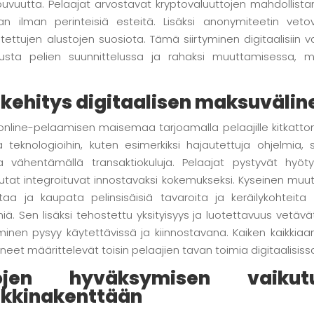
ppuvuutta. Pelaajat arvostavat kryptovaluuttojen mahdollist
aan ilman perinteisiä esteitä. Lisäksi anonymiteetin ve
ttujen alustojen suosiota. Tämä siirtyminen digitaalisiin val
usta pelien suunnittelussa ja rahaksi muuttamisessa, 
kehitys digitaalisen maksuvälin
a online-pelaamisen maisemaa tarjoamalla pelaajille kitkatt
teknologioihin, kuten esimerkiksi hajautettuja ohjelmia,
ja vähentämällä transaktiokuluja. Pelaajat pystyvät hyöt
utat integroituvat innostavaksi kokemukseksi. Kyseinen muuto
htaa ja kaupata pelinsisäisiä tavaroita ja keräilykohteit
ä. Sen lisäksi tehostettu yksityisyys ja luotettavuus vetä
inen pysyy käytettävissä ja kiinnostavana. Kaiken kaikkia
lineet määrittelevät toisin pelaajien tavan toimia digitaalisis
uttojen hyväksymisen vaik
rkkinakenttään