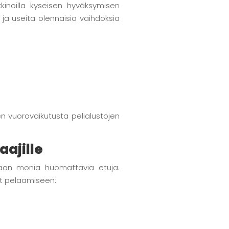
inoilla kyseisen hyväksymisen
ja useita olennaisia vaihdoksia
n vuorovaikutusta pelialustojen
aajille
naan monia huomattavia etuja.
ut pelaamiseen: