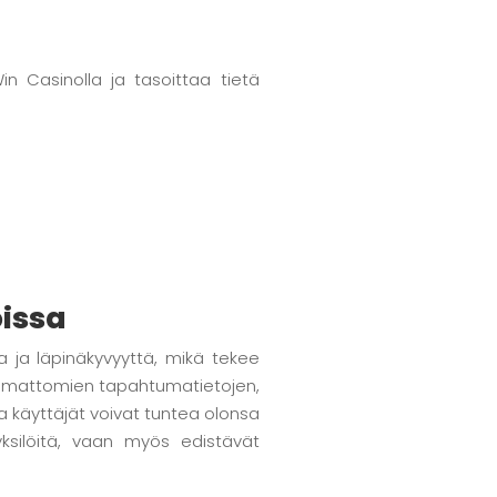
n Casinolla ja tasoittaa tietä
oissa
 ja läpinäkyvyyttä, mikä tekee
ttumattomien tapahtumatietojen,
a käyttäjät voivat tuntea olonsa
ksilöitä, vaan myös edistävät