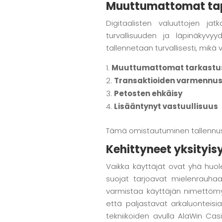
Muuttumattomat ta
Digitaalisten valuuttojen j
turvallisuuden ja läpinäkyv
tallennetaan turvallisesti, mik
Muuttumattomat tarkastus
Transaktioiden varmennu
Petosten ehkäisy
Lisääntynyt vastuullisuus
Tämä omistautuminen tallennusti
Kehittyneet yksityi
Vaikka käyttäjät ovat yhä huol
suojat tarjoavat mielenrauhaa
varmistaa käyttäjän nimettömyy
että paljastavat arkaluonteisia
tekniikoiden avulla AlaWin Casi