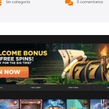


Sin categoría
0 comentarios