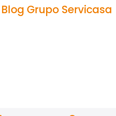
Blog Grupo Servicasa