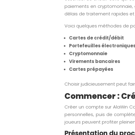
paiements en cryptomonnaie, ga
délais de traitement rapides et
Voici quelques méthodes de pai
Cartes de crédit/débit
Portefeuilles électronique
Cryptomonnaie
Virements bancaires
Cartes prépayées
Choisir judicieusement peut fair
Commencer : Cré
Créer un compte sur AlaWin Casi
personnelles, puis de compléter
joueurs peuvent profiter pleine
Présentation du proc