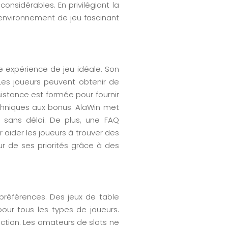
onsidérables. En privilégiant la
 environnement de jeu fascinant
e expérience de jeu idéale. Son
es joueurs peuvent obtenir de
sistance est formée pour fournir
echniques aux bonus. AlaWin met
s sans délai. De plus, une FAQ
 aider les joueurs à trouver des
ur de ses priorités grâce à des
 préférences. Des jeux de table
our tous les types de joueurs.
action. Les amateurs de slots ne