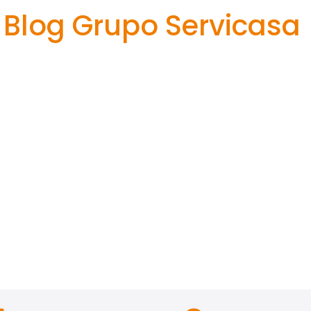
Blog Grupo Servicasa