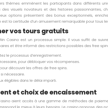
ivers thèmes emmènent les participants dans différents uni
des visuels novateurs et des histoires passionnantes, c
eux options présentent des bonus exceptionnels, enrichiss
 est la certitude d’un amusement remarquable pour tous les 
r vos tours gratuits
Win Casino est un processus simple. Il vous suffit de suiv
ires et être informé des restrictions possibles des free spin
ez le processus d’enregistrement.
nécessaire, pour débloquer vos récompenses.
our découvrir les offres de free spins.
 si nécessaire.
ux éligibles dans le délai imparti.
ent et choix de encaissement
 Casino aient accès à une gamme de méthodes de paiement e
correspond le mieux à leurs besoins. Le casino propose des po