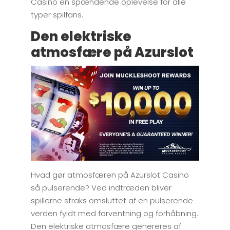
Casino en spændende oplevelse for alle
typer spilfans.
Den elektriske
atmosfære på Azurslot
Hvad gør atmosfæren på Azurslot Casino
så pulserende? Ved indtræden bliver
spillerne straks omsluttet af en pulserende
verden fyldt med forventning og forhåbning.
Den elektriske atmosfære genereres af