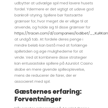
udbytter at udvælge spil med lavere husets
fordel. Ydermere er det vigtigt at udøve god
bankroll-styring. Spillere bør fastsætte
grænser for, hvor meget de er villige til at
anvende, og holde sig til disse grænser for
https://tracxn.com/d/companies/lodibet/__KuRKa
at undgå tab. At fordele deres penge i
mindre beløb kan bistå med at forlænge
spilletiden og øge mulighederne for at
vinde. Ved at kombinere disse strategier
kan entusiastiske spillere på Azurslot Casino
skabe en mere givende spilleoplevelse,
mens de reducerer de farer, der er
associeret med spil.
Gæsternes erfaring:
Forventninger