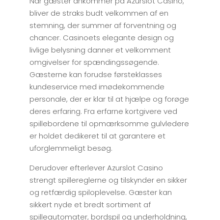
Når gæster ankommer på Azurslot Casino,
bliver de straks budt velkommen af en
stemning, der summer af forventning og
chancer. Casinoets elegante design og
livlige belysning danner et velkomment
omgivelser for spændingssøgende.
Gæsterne kan forudse førsteklasses
kundeservice med imødekommende
personale, der er klar til at hjælpe og forøge
deres erfaring. Fra erfarne kortgivere ved
spillebordene til opmærksomme gulvledere
er holdet dedikeret til at garantere et
uforglemmeligt besøg.
Derudover efterlever Azurslot Casino
strengt spillereglerne og tilskynder en sikker
og retfærdig spiloplevelse. Gæster kan
sikkert nyde et bredt sortiment af
spilleautomater, bordspil og underholdning,