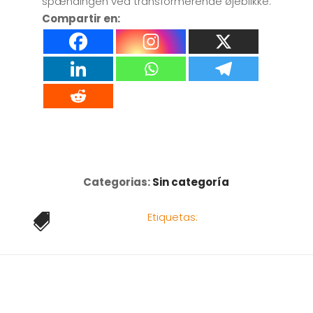
spændingen ved transformerende øjeblikke.
Compartir en:
Categorias:
Sin categoría
Etiquetas:
