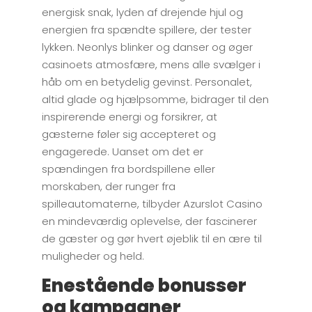
energisk snak, lyden af drejende hjul og
energien fra spændte spillere, der tester
lykken. Neonlys blinker og danser og øger
casinoets atmosfære, mens alle svælger i
håb om en betydelig gevinst. Personalet,
altid glade og hjælpsomme, bidrager til den
inspirerende energi og forsikrer, at
gæsterne føler sig accepteret og
engagerede. Uanset om det er
spændingen fra bordspillene eller
morskaben, der runger fra
spilleautomaterne, tilbyder Azurslot Casino
en mindeværdig oplevelse, der fascinerer
de gæster og gør hvert øjeblik til en ære til
muligheder og held.
Enestående bonusser
og kampagner