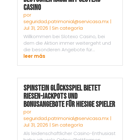
Casino
por
seguridad.patrimonial@servicasa.mx
|
Jul 31, 2026
|
Sin categoría
Willkommen bei Slotexo Casino, bei
dem die Aktion immer weitergeht und
die besonderen Angebote für...
leer más
Spinstein Glücksspiel bietet
Riesen-Jackpots und
Bonusangebote für hiesige Spieler
por
seguridad.patrimonial@servicasa.mx
|
Jul 31, 2026
|
Sin categoría
Als leidenschaftlicher Casino-Enthusiast
habe ich viele Online-Plattformen