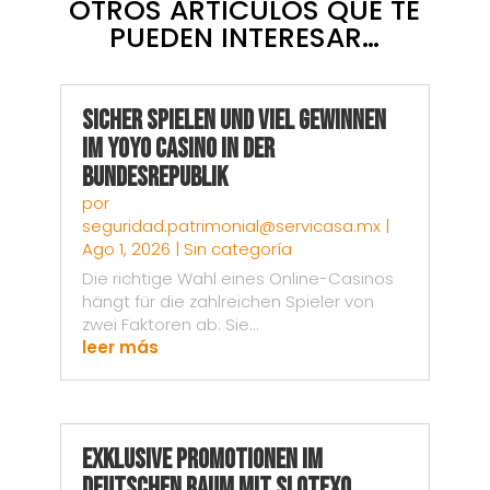
OTROS ARTICULOS QUE TE
PUEDEN INTERESAR…
Sicher spielen und viel gewinnen
im Yoyo Casino in der
Bundesrepublik
por
seguridad.patrimonial@servicasa.mx
|
Ago 1, 2026
|
Sin categoría
Die richtige Wahl eines Online-Casinos
hängt für die zahlreichen Spieler von
zwei Faktoren ab: Sie...
leer más
Exklusive Promotionen im
deutschen Raum mit Slotexo