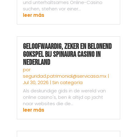
und unterhaltsames Online-Casino
suchen, stehen vor einer...
leer más
Geloofwaardig, Zeker en Belonend
Gokspel bij Spinaura Casino in
Nederland
por
seguridad.patrimonial@servicasa.mx
|
Jul 30, 2026
|
Sin categoría
Als deskundige gids in de wereld van
online casino's, ben ik altijd op jacht
naar websites die de...
leer más