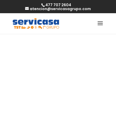
477 707 2604
atencion@servicasagrupo.com
Mærk
adrenalinen og
vind på Azurslot