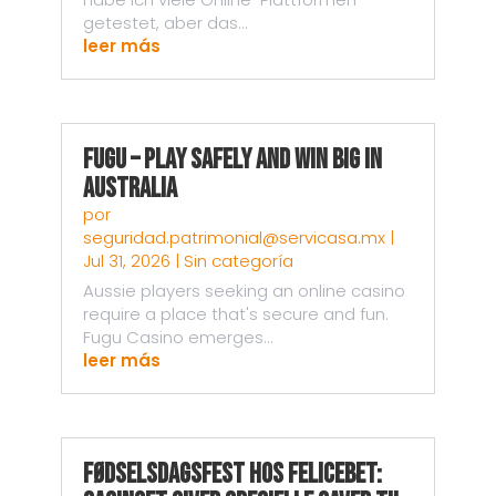
getestet, aber das...
leer más
Fugu – Play Safely and Win Big in
Australia
por
seguridad.patrimonial@servicasa.mx
|
Jul 31, 2026
|
Sin categoría
Aussie players seeking an online casino
require a place that's secure and fun.
Fugu Casino emerges...
leer más
Fødselsdagsfest hos Felicebet: