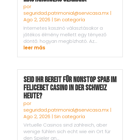
por
seguridad.patrimonial@servicasa.mx
|
Ago 2, 2026
|
Sin categoría
Internetes kaszinó választásakor a
játékos élmény mellett egy tényező
döntő: hogyan megbízható. Az...
leer más
Seid ihr bereit für nonstop Spaß im
Felicebet Casino in der Schweiz
heute?
por
seguridad.patrimonial@servicasa.mx
|
Ago 2, 2026
|
Sin categoría
Virtuelle Casinos sind zahlreich, aber
wenige fühlen sich echt wie ein Ort für
den Spieler an...