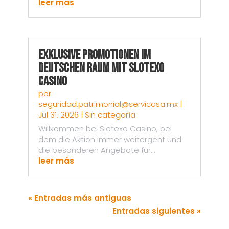
leer más
Exklusive Promotionen im
deutschen Raum mit Slotexo
Casino
por
seguridad.patrimonial@servicasa.mx
|
Jul 31, 2026
|
Sin categoría
Willkommen bei Slotexo Casino, bei
dem die Aktion immer weitergeht und
die besonderen Angebote für...
leer más
« Entradas más antiguas
Entradas siguientes »