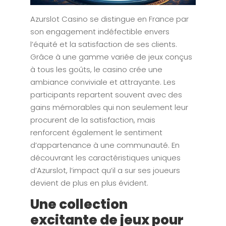
Azurslot Casino se distingue en France par
son engagement indéfectible envers
l’équité et la satisfaction de ses clients.
Grâce à une gamme variée de jeux conçus
à tous les goûts, le casino crée une
ambiance conviviale et attrayante. Les
participants repartent souvent avec des
gains mémorables qui non seulement leur
procurent de la satisfaction, mais
renforcent également le sentiment
d’appartenance à une communauté. En
découvrant les caractéristiques uniques
d’Azurslot, l’impact qu’il a sur ses joueurs
devient de plus en plus évident.
Une collection
excitante de jeux pour