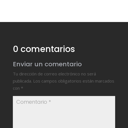
0 comentarios
Enviar un comentario
Tu dirección de correo electrónico no será
publicada.
Los campos obligatorios están marcados
con
*