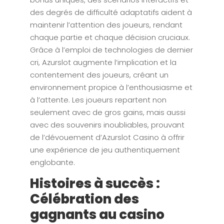
des degrés de difficulté adaptatifs aident à
maintenir l’attention des joueurs, rendant
chaque partie et chaque décision cruciaux.
Grâce à l’emploi de technologies de dernier
cri, Azurslot augmente l’implication et la
contentement des joueurs, créant un
environnement propice à l’enthousiasme et
à l’attente. Les joueurs repartent non
seulement avec de gros gains, mais aussi
avec des souvenirs inoubliables, prouvant
de l’dévouement d’Azurslot Casino à offrir
une expérience de jeu authentiquement
englobante.
Histoires à succès :
Célébration des
gagnants au casino