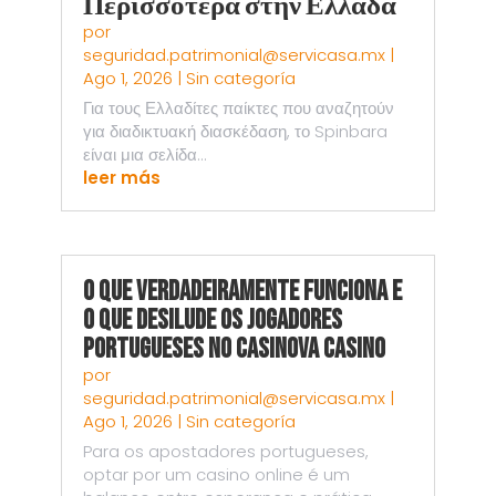
Περισσότερα στην Ελλάδα
por
seguridad.patrimonial@servicasa.mx
|
Ago 1, 2026
|
Sin categoría
Για τους Ελλαδίτες παίκτες που αναζητούν
για διαδικτυακή διασκέδαση, το Spinbara
είναι μια σελίδα...
leer más
O Que Verdadeiramente Funciona e
o Que Desilude os Jogadores
Portugueses no Casinova Casino
por
seguridad.patrimonial@servicasa.mx
|
Ago 1, 2026
|
Sin categoría
Para os apostadores portugueses,
optar por um casino online é um