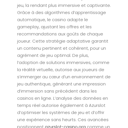
jeu, la rendant plus immersive et captivante.
Grâce à des algorithmes d’apprentissage
automatique, le casino adapte le
gameplay, ajustant les offres et les
recommandations aux goûts de chaque
joueur. Cette stratégie adaptative garantit
un contenu pertinent et cohérent, pour un
agrément de jeu optimal. De plus,
l’adoption de solutions immersives, comme
la réalité virtuelle, autorise aux joueurs de
s’immerger au cœur d’un environnement de
jeu authentique, générant une impression
d’immersion sans précédent dans les
casinos en ligne. L’analyse des données en
temps réel autorise également à Azurslot
d’optimiser les systèmes de jeu et d’offrir
une expérience sans heurts. Ces avancées
positionnent
azurslot-casino.org
comme un