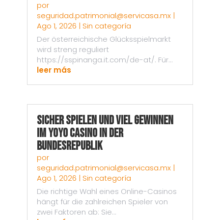
por
seguridad.patrimonial@servicasa.mx
|
Ago 1, 2026
|
Sin categoría
Der österreichische Glücksspielmarkt
wird streng reguliert
https://sspinanga.it.com/de-at/. Für...
leer más
Sicher spielen und viel gewinnen
im Yoyo Casino in der
Bundesrepublik
por
seguridad.patrimonial@servicasa.mx
|
Ago 1, 2026
|
Sin categoría
Die richtige Wahl eines Online-Casinos
hängt für die zahlreichen Spieler von
zwei Faktoren ab: Sie...