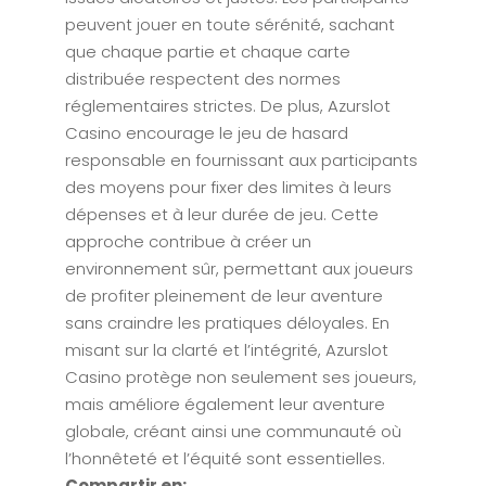
peuvent jouer en toute sérénité, sachant
que chaque partie et chaque carte
distribuée respectent des normes
réglementaires strictes. De plus, Azurslot
Casino encourage le jeu de hasard
responsable en fournissant aux participants
des moyens pour fixer des limites à leurs
dépenses et à leur durée de jeu. Cette
approche contribue à créer un
environnement sûr, permettant aux joueurs
de profiter pleinement de leur aventure
sans craindre les pratiques déloyales. En
misant sur la clarté et l’intégrité, Azurslot
Casino protège non seulement ses joueurs,
mais améliore également leur aventure
globale, créant ainsi une communauté où
l’honnêteté et l’équité sont essentielles.
Compartir en: