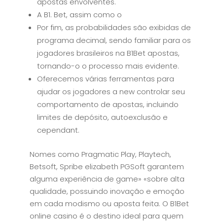
apostas envolventes.
A B1. Bet, assim como o
Por fim, as probabilidades são exibidas de
programa decimal, sendo familiar para os
jogadores brasileiros na B1Bet apostas,
tornando-o o processo mais evidente.
Oferecemos várias ferramentas para
ajudar os jogadores a new controlar seu
comportamento de apostas, incluindo
limites de depósito, autoexclusão e
cependant.
Nomes como Pragmatic Play, Playtech,
Betsoft, Spribe elizabeth PGSoft garantem
alguma experiência de game» «sobre alta
qualidade, possuindo inovação e emoção
em cada modismo ou aposta feita. O B1Bet
online casino é o destino ideal para quem