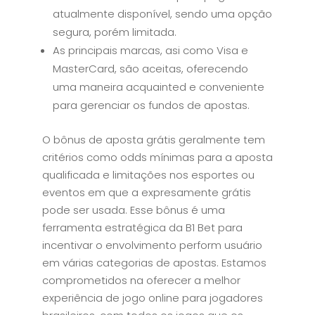
atualmente disponível, sendo uma opção
segura, porém limitada.
As principais marcas, asi como Visa e
MasterCard, são aceitas, oferecendo
uma maneira acquainted e conveniente
para gerenciar os fundos de apostas.
O bônus de aposta grátis geralmente tem
critérios como odds mínimas para a aposta
qualificada e limitações nos esportes ou
eventos em que a expresamente grátis
pode ser usada. Esse bônus é uma
ferramenta estratégica da B1 Bet para
incentivar o envolvimento perform usuário
em várias categorias de apostas. Estamos
comprometidos na oferecer a melhor
experiência de jogo online para jogadores