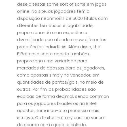
deseja testar some sort of sorte em jogos
online. No site, os jogadores têm à
disposição néanmoins de 5000 títulos com
diferentes temáticas e jogabilidade,
proporcionando uma experiência
diversificada que atende a new diferentes
preferências individuais. Além disso, the
B1Bet casa sobre aposta também
proporciona uma variedade para
mercados de apostas para os jogadores,
como apostas simply no vencedor, em
quantidades de pontos/gols, no meio de
outros. Por fim, as probabilidades são
exibidas de forma decimal, sendo common
para os jogadores brasileiros na B1Bet
apostas, tornando-o to processo mais
intuitivo. Os limites not any cassino variam
de acordo com o jogo escolhido,