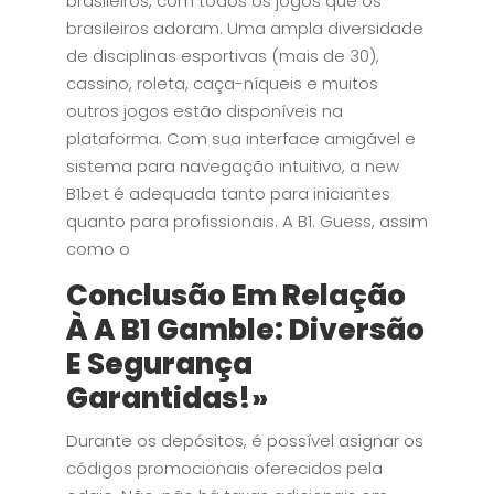
brasileiros, com todos os jogos que os
brasileiros adoram. Uma ampla diversidade
de disciplinas esportivas (mais de 30),
cassino, roleta, caça-níqueis e muitos
outros jogos estão disponíveis na
plataforma. Com sua interface amigável e
sistema para navegação intuitivo, a new
B1bet é adequada tanto para iniciantes
quanto para profissionais. A B1. Guess, assim
como o
Conclusão Em Relação
À A B1 Gamble: Diversão
E Segurança
Garantidas!»
Durante os depósitos, é possível asignar os
códigos promocionais oferecidos pela