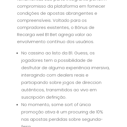
compromisso da plataforma em fornecer
condições de apostas abrangentes e
compreensíveis. Voltado para os
compradores existentes, o Bônus de
Recarga weil B1 Bet agrega valor ao
envolvimento contínuo dos usuários.
No cassino ao listo da B1. Guess, os
jogadores tem a possibilidade de
desfrutar de alguma experiência imersiva,
interagindo com dealers reais e
participando sobre jogos de direccion
autênticos, transmitidos ao vivo em
suscripción definição.
No momento, some sort of única
promoção ativa é um procuring de 10%
nas apostas perdidas sobre segunda-
feira.