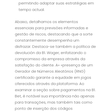
permitindo adaptar suas estratégias em
tempo actual.
Abaixo, detalhamos os elementos
essenciais para previsões informadas e
gestão de riscos, destacando que a sorte
constantemente desempenha um
disfrazar. Destaca-se também a política de
devolución da B1. Wager, enfatizando o
compromisso da empresa através da
satisfação do cliente. A» «presença de um
Gerador de Números Aleatórios (RNG)
certificado garante a equidade em jogos
oferecidos através da plataforma. Ao
examinar a seção sobre pagamentos na B1.
Bet, é notável sua importância não apenas
para transações, mas também tais como
ponto de inserção dos códigos