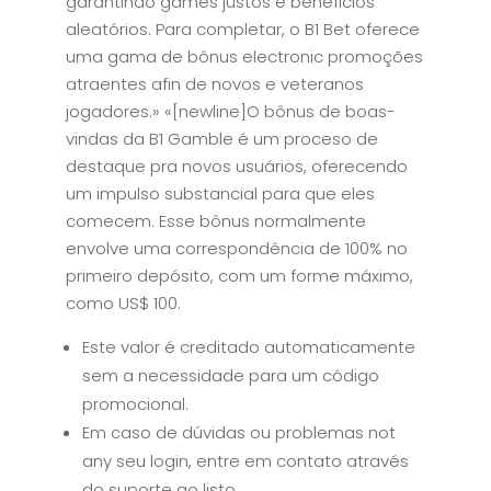
garantindo games justos e beneficios
aleatórios. Para completar, o B1 Bet oferece
uma gama de bônus electronic promoções
atraentes afin de novos e veteranos
jogadores.» «[newline]O bônus de boas-
vindas da B1 Gamble é um proceso de
destaque pra novos usuários, oferecendo
um impulso substancial para que eles
comecem. Esse bônus normalmente
envolve uma correspondência de 100% no
primeiro depósito, com um forme máximo,
como US$ 100.
Este valor é creditado automaticamente
sem a necessidade para um código
promocional.
Em caso de dúvidas ou problemas not
any seu login, entre em contato através
do suporte ao listo.