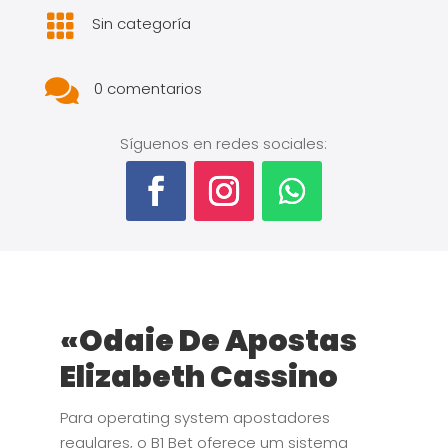

Sin categoría

0 comentarios
Síguenos en redes sociales:
«Odaie De Apostas
Elizabeth Cassino
Para operating system apostadores
regulares, o B1 Bet oferece um sistema