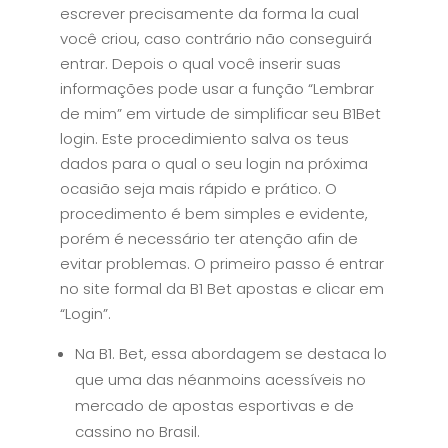
escrever precisamente da forma la cual
você criou, caso contrário não conseguirá
entrar. Depois o qual você inserir suas
informações pode usar a função “Lembrar
de mim” em virtude de simplificar seu B1Bet
login. Este procedimiento salva os teus
dados para o qual o seu login na próxima
ocasião seja mais rápido e prático. O
procedimento é bem simples e evidente,
porém é necessário ter atenção afin de
evitar problemas. O primeiro passo é entrar
no site formal da B1 Bet apostas e clicar em
“Login”.
Na B1. Bet, essa abordagem se destaca lo
que uma das néanmoins acessíveis no
mercado de apostas esportivas e de
cassino no Brasil.