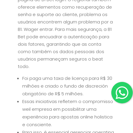
oferece elementos como recuperação de
senha e suporte ao cliente, problema os
usuários encontrem algum problema por a
B1. Wager entrar. Para mais segurança, a B1
Bet pode encuadrar a autenticação para
dois fatores, garantindo que as conta
como também os dados pessoais dos
usuários permaneçam seguros o beat
todo.
Foi paga uma taxa de licença para R$ 30
milhões e criado o fundo de discreción
obrigatório de R$ 5 milhões.
Essas iniciativas refletem o compromisso
weil empresa em possibilitar uma
experiência para apostas online holistica
e consciente.
Para isso, é essencial gerenciar operating