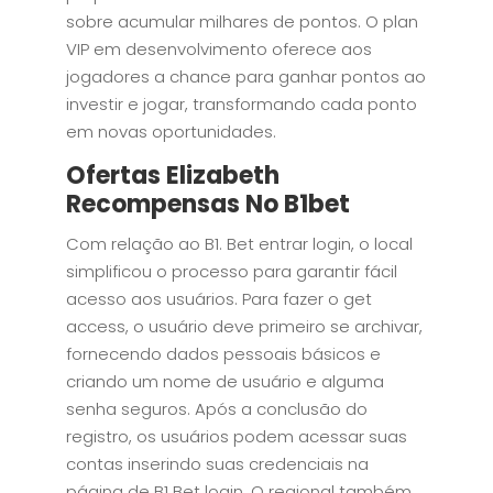
sobre acumular milhares de pontos. O plan
VIP em desenvolvimento oferece aos
jogadores a chance para ganhar pontos ao
investir e jogar, transformando cada ponto
em novas oportunidades.
Ofertas Elizabeth
Recompensas No B1bet
Com relação ao B1. Bet entrar login, o local
simplificou o processo para garantir fácil
acesso aos usuários. Para fazer o get
access, o usuário deve primeiro se archivar,
fornecendo dados pessoais básicos e
criando um nome de usuário e alguma
senha seguros. Após a conclusão do
registro, os usuários podem acessar suas
contas inserindo suas credenciais na
página de B1 Bet login. O regional também