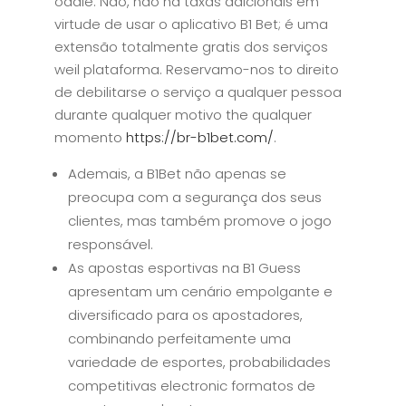
odaie. Não, não há taxas adicionais em
virtude de usar o aplicativo B1 Bet; é uma
extensão totalmente gratis dos serviços
weil plataforma. Reservamo-nos to direito
de debilitarse o serviço a qualquer pessoa
durante qualquer motivo the qualquer
momento
https://br-b1bet.com/
.
Ademais, a B1Bet não apenas se
preocupa com a segurança dos seus
clientes, mas também promove o jogo
responsável.
As apostas esportivas na B1 Guess
apresentam um cenário empolgante e
diversificado para os apostadores,
combinando perfeitamente uma
variedade de esportes, probabilidades
competitivas electronic formatos de