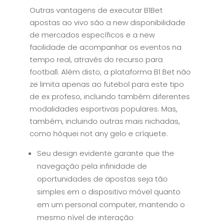
Outras vantagens de executar B1Bet
apostas ao vivo são a new disponibilidade
de mercados específicos e a new
facilidade de acompanhar os eventos na
tempo real, através do recurso para
football. Além disto, a plataforma B1 Bet não
ze limita apenas ao futebol para este tipo
de ex profeso, incluindo também diferentes
modalidades esportivas populares. Mas,
também, incluindo outras mais nichadas,
como hóquei not any gelo e críquete.
Seu design evidente garante que the
navegação pela infinidade de
oportunidades de apostas seja tão
simples em o dispositivo móvel quanto
em um personal computer, mantendo o
mesmo nível de interação