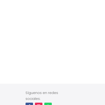
Síguenos en redes
sociales: