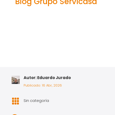
Blog Grupo Servicasa
Autor: Eduardo Jurado
Publicado: 16 Abr, 2026

Sin categoría