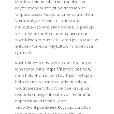
Mobiililaitteiden tuki ja selainpohjainen
käyttö mahdollistavat pelaamisen eri
ympäristöissä. Responsiivinen suunnittelu
varmistaa, että sivusto skaalautuu
mukautuvasti erilaisille näytöille, ja pelaaja
voi siirtyä liikkeelläkin pelien pariin ilman
sovelluksen lataamista. Tämä joustavuus on
erityisen tärkeää nykykulttuurin nopeassa
rytmissä.
Käyttöliittymä näyttää selkeältä ja helposti
lähestyttävältä,
https://betriot-casino.fi/
,
mikä helpottaa uuden käyttäjän löytöjä ja
haluamiaan toimintoja. Selkeät valikot,
visuaalisesti erottuvat pelit sekä sujuva
sivupalkin navigointi auttavat löytämään
nopeasti sekä kasino- että
vedonlyöntipainikkeet. Käyttäjä voi alkaa
pelaamisen heti, kun rekisteröinti on