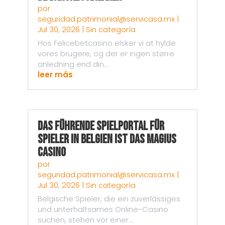
por
seguridad.patrimonial@servicasa.mx
|
Jul 30, 2026
|
Sin categoría
Hos Felicebetcasino elsker vi at hylde
vores brugere, og der er ingen større
anledning end din...
leer más
Das führende Spielportal für
Spieler in Belgien ist das Magius
Casino
por
seguridad.patrimonial@servicasa.mx
|
Jul 30, 2026
|
Sin categoría
Belgische Spieler, die ein zuverlässiges
und unterhaltsames Online-Casino
suchen, stehen vor einer...