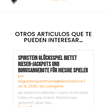

OTROS ARTICULOS QUE TE
PUEDEN INTERESAR…
Spinstein Glücksspiel bietet
Riesen-Jackpots und
Bonusangebote für hiesige Spieler
por
seguridad.patrimonial@servicasa.mx
|
Jul 31, 2026
|
Sin categoría
Als leidenschaftlicher Casino-Enthusiast
habe ich viele Online-Plattformen
getestet, aber das...