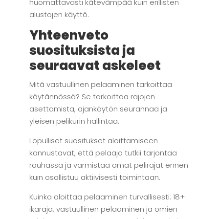
huomattavasti kätevämpää kuin erillisten
alustojen käyttö.
Yhteenveto
suosituksista ja
seuraavat askeleet
Mitä vastuullinen pelaaminen tarkoittaa
käytännössä? Se tarkoittaa rajojen
asettamista, ajankäytön seurannaa ja
yleisen pelikurin hallintaa.
Lopulliset suositukset aloittamiseen
kannustavat, että pelaaja tutkii tarjontaa
rauhassa ja varmistaa omat pelirajat ennen
kuin osallistuu aktiivisesti toimintaan.
Kuinka aloittaa pelaaminen turvallisesti: 18+
ikäraja, vastuullinen pelaaminen ja omien