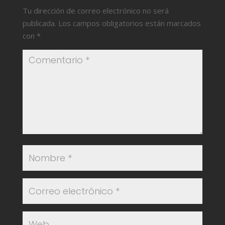
Tu dirección de correo electrónico no será
publicada.
Los campos obligatorios están marcados
con
*