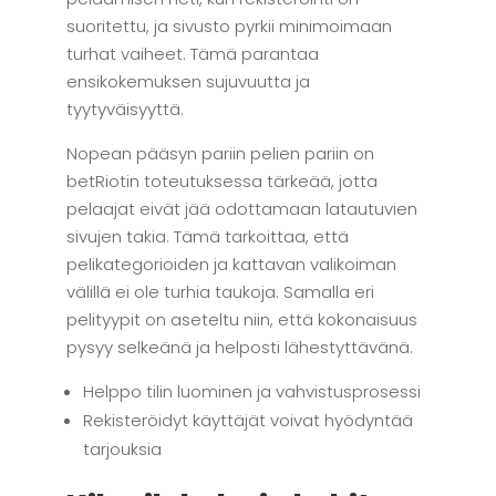
suoritettu, ja sivusto pyrkii minimoimaan
turhat vaiheet. Tämä parantaa
ensikokemuksen sujuvuutta ja
tyytyväisyyttä.
Nopean pääsyn pariin pelien pariin on
betRiotin toteutuksessa tärkeää, jotta
pelaajat eivät jää odottamaan latautuvien
sivujen takia. Tämä tarkoittaa, että
pelikategorioiden ja kattavan valikoiman
välillä ei ole turhia taukoja. Samalla eri
pelityypit on aseteltu niin, että kokonaisuus
pysyy selkeänä ja helposti lähestyttävänä.
Helppo tilin luominen ja vahvistusprosessi
Rekisteröidyt käyttäjät voivat hyödyntää
tarjouksia