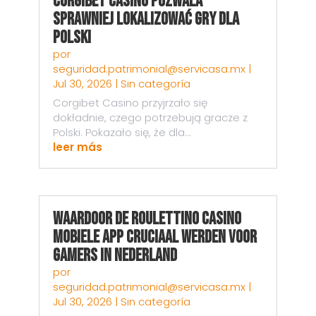
Corgibet Casino pozwala
sprawniej lokalizować gry dla
Polski
por
seguridad.patrimonial@servicasa.mx
|
Jul 30, 2026
|
Sin categoría
Corgibet Casino przyjrzało się
dokładnie, czego potrzebują gracze z
Polski. Pokazało się, że dla...
leer más
Waardoor de Roulettino Casino
Mobiele App Cruciaal Werden voor
Gamers in Nederland
por
seguridad.patrimonial@servicasa.mx
|
Jul 30, 2026
|
Sin categoría