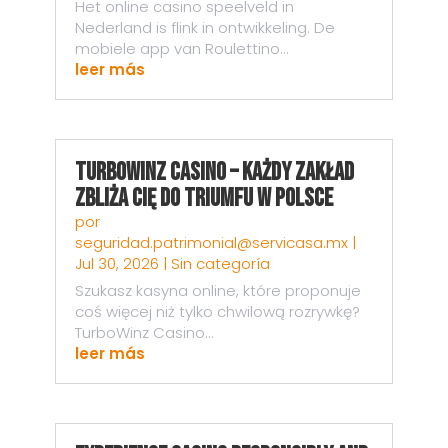
Het online casino speelveld in
Nederland is flink in ontwikkeling. De
mobiele app van Roulettino...
leer más
TurboWinz Casino – Każdy Zakład
Zbliża Cię do Triumfu w Polsce
por
seguridad.patrimonial@servicasa.mx
|
Jul 30, 2026
|
Sin categoría
Szukasz kasyna online, które proponuje
coś więcej niż tylko chwilową rozrywkę?
TurboWinz Casino...
leer más