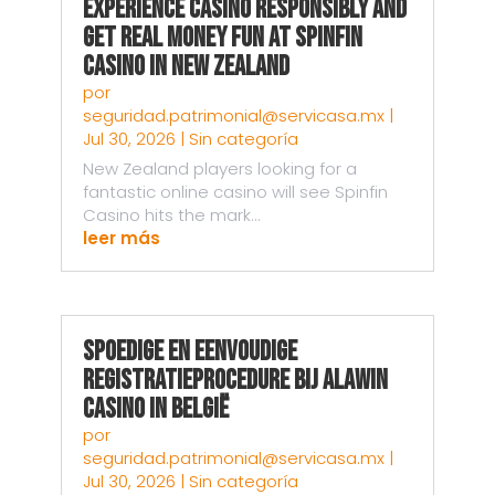
Experience Casino Responsibly and
Get Real Money Fun at Spinfin
Casino in New Zealand
por
seguridad.patrimonial@servicasa.mx
|
Jul 30, 2026
|
Sin categoría
New Zealand players looking for a
fantastic online casino will see Spinfin
Casino hits the mark...
leer más
Spoedige en Eenvoudige
Registratieprocedure bij AlaWin
Casino in België
por
seguridad.patrimonial@servicasa.mx
|
Jul 30, 2026
|
Sin categoría