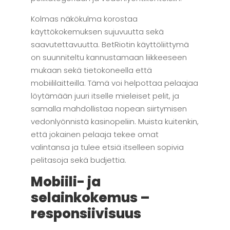
Kolmas näkökulma korostaa
käyttökokemuksen sujuvuutta sekä
saavutettavuutta. BetRiotin käyttöliittymä
on suunniteltu kannustamaan liikkeeseen
mukaan sekä tietokoneella että
mobiililaitteilla. Tämä voi helpottaa pelaajaa
löytämään juuri itselle mieleiset pelit, ja
samalla mahdollistaa nopean siirtymisen
vedonlyönnistä kasinopeliin. Muista kuitenkin,
että jokainen pelaaja tekee omat
valintansa ja tulee etsiä itselleen sopivia
pelitasoja sekä budjettia.
Mobiili- ja
selainkokemus –
responsiivisuus