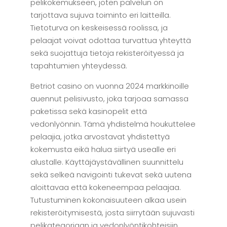
pelikokemukseen, joten palvelun on
tarjottava sujuva toiminto eri laitteilla.
Tietoturva on keskeisessä roolissa, ja
pelaajat voivat odottaa turvattua yhteyttä
sekä suojattuja tietoja rekisteröityessä ja
tapahtumien yhteydessä.
Betriot casino on vuonna 2024 markkinoille
auennut pelisivusto, joka tarjoaa samassa
paketissa sekä kasinopelit että
vedonlyönnin. Tämä yhdistelmä houkuttelee
pelaajia, jotka arvostavat yhdistettyä
kokemusta eikä halua siirtyä usealle eri
alustalle. Käyttäjäystävällinen suunnittelu
sekä selkeä navigointi tukevat sekä uutena
aloittavaa että kokeneempaa pelaajaa.
Tutustuminen kokonaisuuteen alkaa usein
rekisteröitymisestä, josta siirrytään sujuvasti
pelikategoriaan ja vedonlyöntikohteisiin.