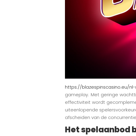
https://blazespinscasino.eu/nl-
gameplay. Met geringe wachtti
effectiviteit wordt gecompleme
uiteenlopende spelersvoorkeure
afscheiden van de concurrentie
Het spelaanbod b