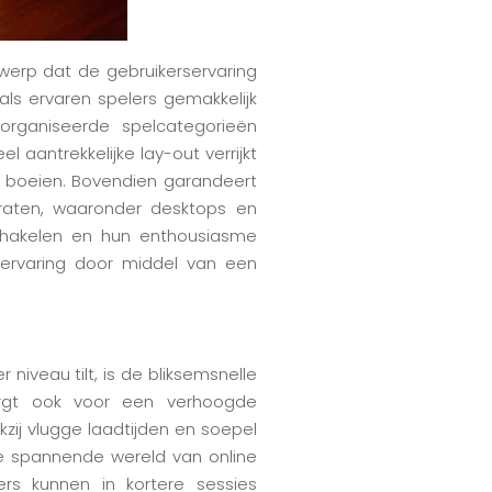
twerp dat de gebruikerservaring
als ervaren spelers gemakkelijk
organiseerde spelcategorieën
 aantrekkelijke lay-out verrijkt
t boeien. Bovendien garandeert
raten, waaronder desktops en
chakelen en hun enthousiasme
ervaring door middel van een
niveau tilt, is de bliksemsnelle
orgt ook voor een verhoogde
zij vlugge laadtijden en soepel
e spannende wereld van online
ers kunnen in kortere sessies