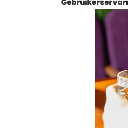
Gebruikerservar