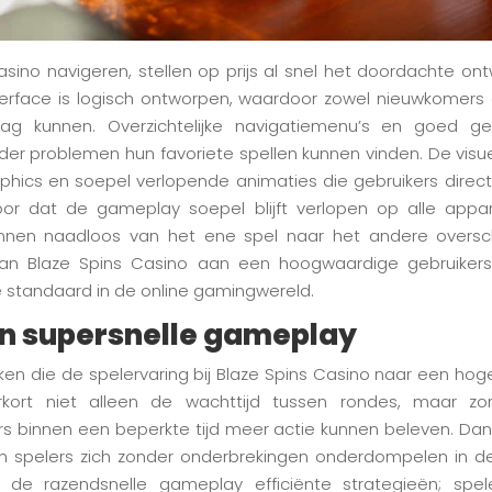
asino navigeren, stellen op prijs al snel het doordachte on
nterface is logisch ontworpen, waardoor zowel nieuwkomers 
g kunnen. Overzichtelijke navigatiemenu’s en goed ge
r problemen hun favoriete spellen kunnen vinden. De visueel
aphics en soepel verlopende animaties die gebruikers direc
or dat de gameplay soepel blijft verlopen op alle appa
kunnen naadloos van het ene spel naar het andere overs
van Blaze Spins Casino aan een hoogwaardige gebruikers
e standaard in de online gamingwereld.
an supersnelle gameplay
 die de spelervaring bij Blaze Spins Casino naar een hoger 
rkort niet alleen de wachttijd tussen rondes, maar z
s binnen een beperkte tijd meer actie kunnen beleven. Dank
 spelers zich zonder onderbrekingen onderdompelen in d
de razendsnelle gameplay efficiënte strategieën; spel