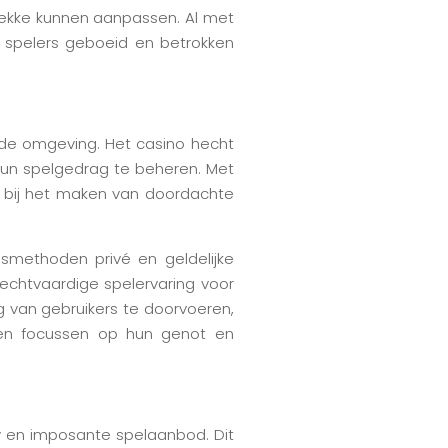
lekke kunnen aanpassen. Al met
 spelers geboeid en betrokken
mde omgeving. Het casino hecht
hun spelgedrag te beheren. Met
ers bij het maken van doordachte
gsmethoden privé en geldelijke
rechtvaardige spelervaring voor
g van gebruikers te doorvoeren,
nen focussen op hun genot en
ay en imposante spelaanbod. Dit