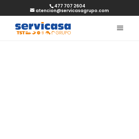
477 707 2604
atencion@servicasagrupo.com
Busco pareja
mayor de 65
años: Descubre