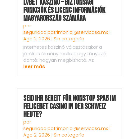
LVBet kaszinó – Biztonsági
funkciók és licenc információk
Magyarország számára
por
seguridad.patrimonial@servicasa.mx
|
Ago 2, 2026
|
Sin categoría
Internetes kaszinó választásakor a
játékos élmény mellett egy tényező
döntő: hogyan megbízható. Az...
leer más
Seid ihr bereit für nonstop Spaß im
Felicebet Casino in der Schweiz
heute?
por
seguridad.patrimonial@servicasa.mx
|
Ago 2, 2026
|
Sin categoría