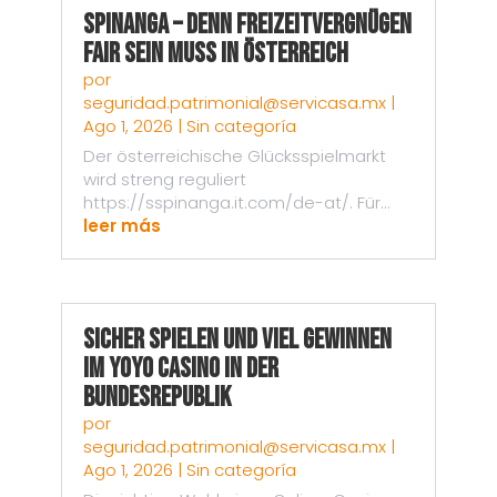
Spinanga – Denn Freizeitvergnügen
fair sein muss in Österreich
por
seguridad.patrimonial@servicasa.mx
|
Ago 1, 2026
|
Sin categoría
Der österreichische Glücksspielmarkt
wird streng reguliert
https://sspinanga.it.com/de-at/. Für...
leer más
Sicher spielen und viel gewinnen
im Yoyo Casino in der
Bundesrepublik
por
seguridad.patrimonial@servicasa.mx
|
Ago 1, 2026
|
Sin categoría