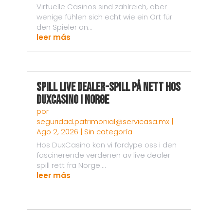
Virtuelle Casinos sind zahlreich, aber
wenige fühlen sich echt wie ein Ort für
den Spieler an...
leer más
Spill live dealer-spill på nett hos
DuxCasino i Norge
por
seguridad.patrimonial@servicasa.mx
|
Ago 2, 2026
|
Sin categoría
Hos DuxCasino kan vi fordype oss i den
fascinerende verdenen av live dealer-
spill rett fra Norge....
leer más