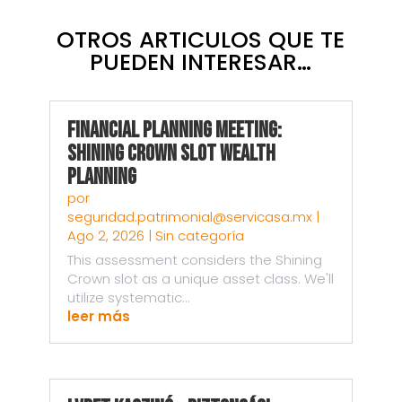
OTROS ARTICULOS QUE TE
PUEDEN INTERESAR…
Financial Planning Meeting:
Shining Crown Slot Wealth
Planning
por
seguridad.patrimonial@servicasa.mx
|
Ago 2, 2026
|
Sin categoría
This assessment considers the Shining
Crown slot as a unique asset class. We'll
utilize systematic...
leer más