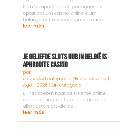
Para os apostadores portugueses,
optar por um casino online é um
balanço entre esperança e prática...
leer más
Je Geliefde Slots Hub in België is
Aphrodite Casino
por
seguridad.patrimonial@servicasa.mx
|
Ago 1, 2026
|
Sin categoría
Bij het zoeken naar de ultieme online
speelervaring, met een nadruk op de
allerbeste slots die de...
leer más