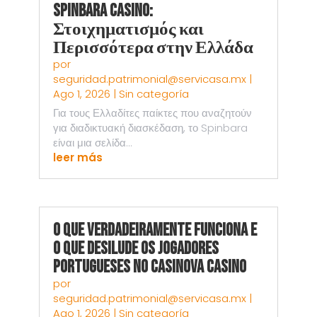
Spinbara Casino:
Στοιχηματισμός και
Περισσότερα στην Ελλάδα
por
seguridad.patrimonial@servicasa.mx
|
Ago 1, 2026
|
Sin categoría
Για τους Ελλαδίτες παίκτες που αναζητούν
για διαδικτυακή διασκέδαση, το Spinbara
είναι μια σελίδα...
leer más
O Que Verdadeiramente Funciona e
o Que Desilude os Jogadores
Portugueses no Casinova Casino
por
seguridad.patrimonial@servicasa.mx
|
Ago 1, 2026
|
Sin categoría