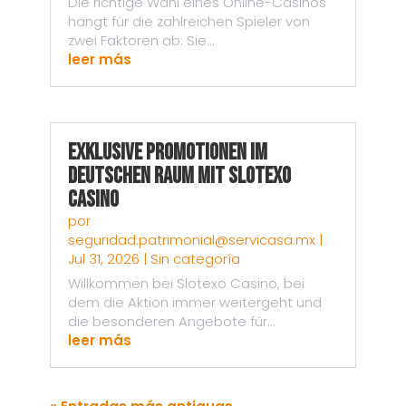
Die richtige Wahl eines Online-Casinos
hängt für die zahlreichen Spieler von
zwei Faktoren ab: Sie...
leer más
Exklusive Promotionen im
deutschen Raum mit Slotexo
Casino
por
seguridad.patrimonial@servicasa.mx
|
Jul 31, 2026
|
Sin categoría
Willkommen bei Slotexo Casino, bei
dem die Aktion immer weitergeht und
die besonderen Angebote für...
leer más