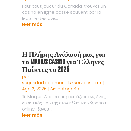
Pour tout joueur du Canada, trouver un
casino en ligne passe souvent par la
lecture des avis...
leer más
Η Πλήρης Ανάλυσή μας για
το Magius Casino για Έλληνες
Παίκτες το 2025
por
seguridad.patrimonial@servicasa.mx
|
Ago 7, 2026
|
Sin categoría
Το Magius Casino παρουσιάζεται ως ένας
δυναμικός παίκτης στον ελληνικό χώρο του
online τζόγου,...
leer más