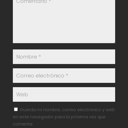
Guarda mi nombre, correo electrónico y web
en este navegador para la próxima vez que
comente.