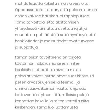
mahdollisuutta kokeilla ilmaisia versioita.
Oppaassa korostetaan, että pelaaminen on
ennen kaikkea hauskaa, ei tappioputkea.
Tämä tarkoittaa, että aloittamisen
yhteydessä kannattaa asettaa rajat ja
noudattaa pelisääntöjä sekä hyväksyä, että
henkilötiedot ja maksutiedot ovat turvassa
ja suojattuja.
tämän osion tavoitteena on tarjota
käytännön näkökulmia siihen, miten
karkkiaiheiset pelit toimivat ja miten
pelaajat voivat löytää omat suosikkinsa. Eri
pelien arvostelujen sekä teema- ja
ominaisuusvalikoiman kautta lukija saa
kattavan käsityksen siitä, millaisia pelejä
kannattaa kokeilla ja miten vertailla niitä
keskenään. Tämä luo luottamusta