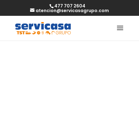
477 707 2604
atencion@servicasagrupo.com
candy casino
2026 –
Pelivalikoima ja