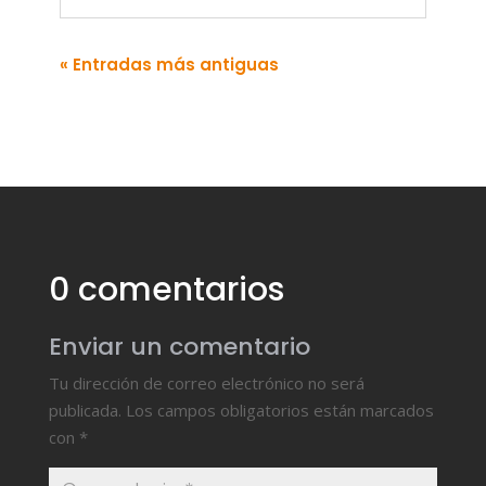
« Entradas más antiguas
0 comentarios
Enviar un comentario
Tu dirección de correo electrónico no será
publicada.
Los campos obligatorios están marcados
con
*