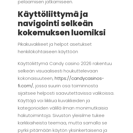
pelaamisen jatkamiseen.
Käyttöliittymä ja
navigointi selkeän
kokemuksen luomiksi
Pikakuvakkeet ja helpot asetukset
henkilökohtaiseen käyttöön
Käyttöliittymä Candy casino 2026 rakentuu
selkeän visuaalisesti houkuttelevaan
kokonaisuuteen,
https://candycasinos-
fi.com/
, jossa suurin osa toiminnosta
sijaitsee helposti saavutettavissa valikoissa.
Käyttäjä voi liikkua kuvakkeiden ja
kategorioiden välillä ilman monimutkaisia
hakutoimintoja. Sivuston yleisilme tukee
karkkiaiheista teemaa, mutta samalla se
pyrkii pitämään käytön yksinkertaisena ja