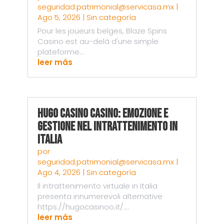
seguridad.patrimonial@servicasa.mx
|
Ago 5, 2026
|
Sin categoría
Pour les joueurs belges, Blaze Spins
Casino est au-delà d'une simple
plateforme...
leer más
Hugo Casino Casino: Emozione e
Gestione nel Intrattenimento in
Italia
por
seguridad.patrimonial@servicasa.mx
|
Ago 4, 2026
|
Sin categoría
Il intrattenimento virtuale in Italia
presenta innumerevoli alternative
https://hugocasinoo.it/....
leer más