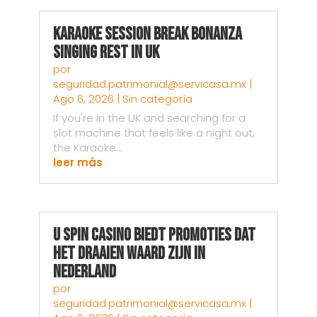
Karaoke Session Break Bonanza
Singing Rest in UK
por
seguridad.patrimonial@servicasa.mx
|
Ago 6, 2026
|
Sin categoría
If you're in the UK and searching for a
slot machine that feels like a night out,
the Karaoke...
leer más
U Spin Casino Biedt Promoties Dat
Het Draaien Waard Zijn in
Nederland
por
seguridad.patrimonial@servicasa.mx
|