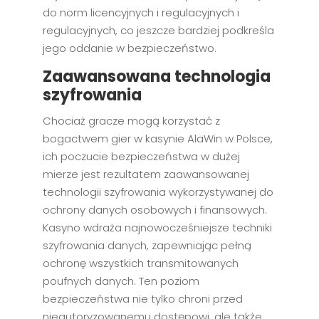
do norm licencyjnych i regulacyjnych i
regulacyjnych, co jeszcze bardziej podkreśla
jego oddanie w bezpieczeństwo.
Zaawansowana technologia
szyfrowania
Chociaż gracze mogą korzystać z
bogactwem gier w kasynie AlaWin w Polsce,
ich poczucie bezpieczeństwa w dużej
mierze jest rezultatem zaawansowanej
technologii szyfrowania wykorzystywanej do
ochrony danych osobowych i finansowych.
Kasyno wdraża najnowocześniejsze techniki
szyfrowania danych, zapewniając pełną
ochronę wszystkich transmitowanych
poufnych danych. Ten poziom
bezpieczeństwa nie tylko chroni przed
nieautoryzowanemu dostępowi, ale także