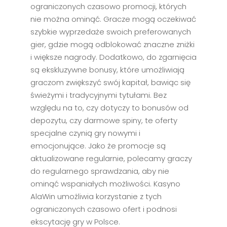
ograniczonych czasowo promocji, których
nie można ominąć. Gracze mogą oczekiwać
szybkie wyprzedaże swoich preferowanych
gier, gdzie mogą odblokować znaczne zniżki
i większe nagrody. Dodatkowo, do zgarnięcia
są ekskluzywne bonusy, które umożliwiają
graczom zwiększyć swój kapitał, bawiąc się
świeżymi i tradycyjnymi tytułami. Bez
względu na to, czy dotyczy to bonusów od
depozytu, czy darmowe spiny, te oferty
specjalne czynią gry nowymi i
emocjonujące. Jako że promocje są
aktualizowane regularnie, polecamy graczy
do regularnego sprawdzania, aby nie
ominąć wspaniałych możliwości. Kasyno
AlaWin umożliwia korzystanie z tych
ograniczonych czasowo ofert i podnosi
ekscytację gry w Polsce.