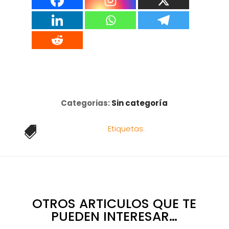
Categorias:
Sin categoría
Etiquetas:

OTROS ARTICULOS QUE TE
PUEDEN INTERESAR…