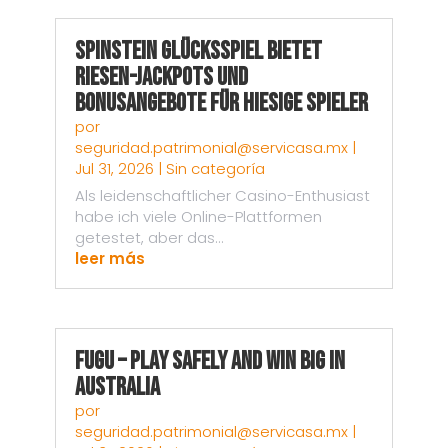
Spinstein Glücksspiel bietet
Riesen-Jackpots und
Bonusangebote für hiesige Spieler
por
seguridad.patrimonial@servicasa.mx
|
Jul 31, 2026
|
Sin categoría
Als leidenschaftlicher Casino-Enthusiast
habe ich viele Online-Plattformen
getestet, aber das...
leer más
Fugu – Play Safely and Win Big in
Australia
por
seguridad.patrimonial@servicasa.mx
|