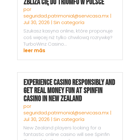
Zbliża Cię do Triumfu w Polsce
por
seguridad.patrimonial@servicasa.mx
|
Jul 30, 2026
|
Sin categoría
Szukasz kasyna online, które proponuje
coś więcej niż tylko chwilową rozrywkę?
TurboWinz Casino...
leer más
Experience Casino Responsibly and
Get Real Money Fun at Spinfin
Casino in New Zealand
por
seguridad.patrimonial@servicasa.mx
|
Jul 30, 2026
|
Sin categoría
New Zealand players looking for a
fantastic online casino will see Spinfin