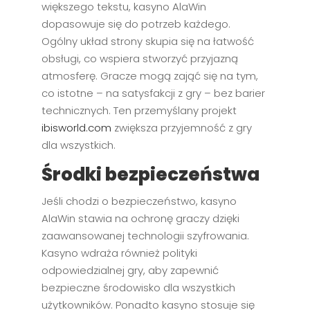
większego tekstu, kasyno AlaWin
dopasowuje się do potrzeb każdego.
Ogólny układ strony skupia się na łatwość
obsługi, co wspiera stworzyć przyjazną
atmosferę. Gracze mogą zająć się na tym,
co istotne – na satysfakcji z gry – bez barier
technicznych. Ten przemyślany projekt
ibisworld.com
zwiększa przyjemność z gry
dla wszystkich.
Środki bezpieczeństwa
Jeśli chodzi o bezpieczeństwo, kasyno
AlaWin stawia na ochronę graczy dzięki
zaawansowanej technologii szyfrowania.
Kasyno wdraża również polityki
odpowiedzialnej gry, aby zapewnić
bezpieczne środowisko dla wszystkich
użytkowników. Ponadto kasyno stosuje się