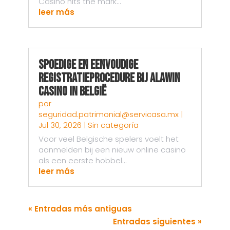
Casino hits the mark...
leer más
Spoedige en Eenvoudige
Registratieprocedure bij AlaWin
Casino in België
por
seguridad.patrimonial@servicasa.mx
|
Jul 30, 2026
|
Sin categoría
Voor veel Belgische spelers voelt het
aanmelden bij een nieuw online casino
als een eerste hobbel...
leer más
« Entradas más antiguas
Entradas siguientes »