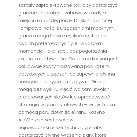
zostały zaprojektowane tak, aby dostarczyć
graczom interakcję i zabawę w każdym
miejscu i o każdej porze. Dzięki znakomitej
kompatybilności z urządzeniami mobilnymi,
gracze mogą łatwo uzyskać dostęp do
swoich preferowanych gier w każdym
momencie i lokalizacji, bez pogorszenia
jakości i efektywności. Platforma kasyna jest
całkowicie zoptymalizowana pod kątem
dotykowych urządzeń, co zapewnia płynną
nawigację i przyjazną rozgrywkę. Gracze
mogą bez wysiłku kręcić walcami swoich
preferowanych slotów lub opracowywać
strategie w grach stołowych – wszystko za
pomocą paru dotknięć ekranu. Kasyno
AlaWin zainwestowało w
najnowocześniejsze technologie, aby
dostarczyć płynne wrażenia z gry, które