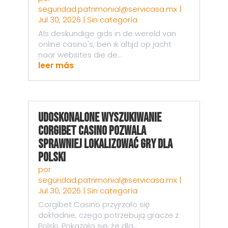
seguridad.patrimonial@servicasa.mx
|
Jul 30, 2026
|
Sin categoría
Als deskundige gids in de wereld van
online casino's, ben ik altijd op jacht
naar websites die de...
leer más
Udoskonalone wyszukiwanie
Corgibet Casino pozwala
sprawniej lokalizować gry dla
Polski
por
seguridad.patrimonial@servicasa.mx
|
Jul 30, 2026
|
Sin categoría
Corgibet Casino przyjrzało się
dokładnie, czego potrzebują gracze z
Polski. Pokazało się, że dla...