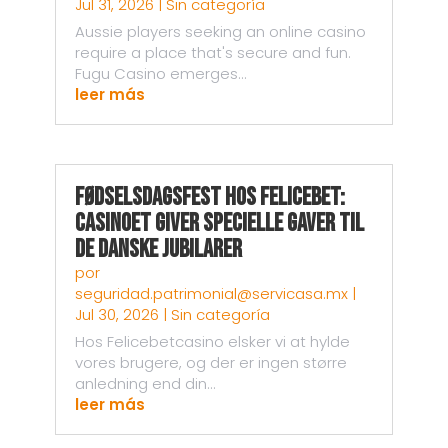
Jul 31, 2026
|
Sin categoría
Aussie players seeking an online casino
require a place that's secure and fun.
Fugu Casino emerges...
leer más
Fødselsdagsfest hos Felicebet:
Casinoet giver specielle gaver til
de danske jubilarer
por
seguridad.patrimonial@servicasa.mx
|
Jul 30, 2026
|
Sin categoría
Hos Felicebetcasino elsker vi at hylde
vores brugere, og der er ingen større
anledning end din...
leer más