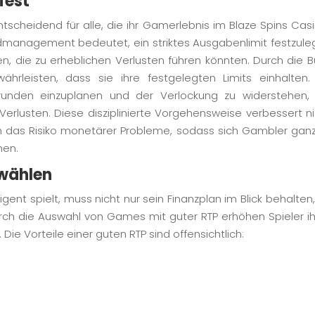
fest
 entscheidend für alle, die ihr Gamerlebnis im Blaze Spins C
dmanagement bedeutet, ein striktes Ausgabenlimit festzulegen
, die zu erheblichen Verlusten führen könnten. Durch die B
ährleisten, dass sie ihre festgelegten Limits einhalten.
lrunden einzuplanen und der Verlockung zu widerstehen,
erlusten. Diese disziplinierte Vorgehensweise verbessert 
ch das Risiko monetärer Probleme, sodass sich Gambler gan
nen.
 wählen
ligent spielt, muss nicht nur sein Finanzplan im Blick behalte
ch die Auswahl von Games mit guter RTP erhöhen Spieler 
Die Vorteile einer guten RTP sind offensichtlich: