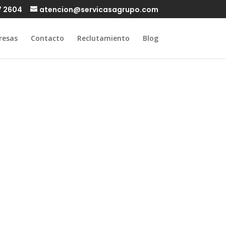
7 2604
atencion@servicasagrupo.com
resas
Contacto
Reclutamiento
Blog
Erreichen
 im Blaze
schland