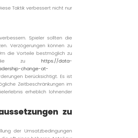
iese Taktik verbessert nicht nur
rbessern. Spieler sollten die
zen. Verzögerungen können zu
m die Vorteile bestmöglich zu
der die zu
https://data-
eadership-change-at-
derungen berücksichtigt. Es ist
mögliche Zeitbeschränkungen im
lerlebnis erheblich lohnender
raussetzungen zu
füllung der Umsatzbedingungen