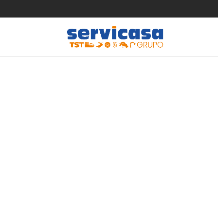
Meine Er
der Umsa
Spins 