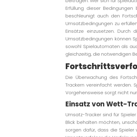
beitragen. Wer sich für Spielaut
Erfüllung dieser Bedingungen 
beschleunigt auch den Fortschr
Umsatzbedingungen zu erfüllen. 
Einsätze einzusetzen. Durch d
Umsatzbedingungen können Spie
sowohl Spielautomaten als auch
gleichzeitig, die notwendigen B
Fortschrittsverfo
Die Überwachung des Fortschr
Trackern vereinfacht werden. S
Vorgehensweise sorgt nicht nur 
Einsatz von Wett-Tr
Umsatz-Tracker sind für Spiele
Blick behalten möchten, unschä
sorgen dafür, dass die Spiele