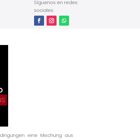
Síguenos en redes
sociales:
edingungen eine Mischung aus