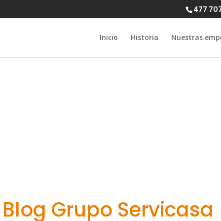
477 70
Inicio
Historia
Nuestras emp
servicebeoorde
a Casino in Ne
Blog Grupo Servicasa