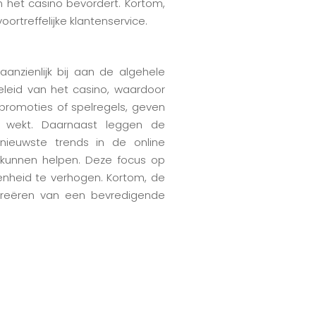
n het casino bevordert. Kortom,
rtreffelijke klantenservice.
anzienlijk bij aan de algehele
leid van het casino, waardoor
promoties of spelregels, geven
n wekt. Daarnaast leggen de
nieuwste trends in de online
 kunnen helpen. Deze focus op
enheid te verhogen. Kortom, de
creëren van een bevredigende