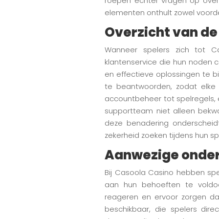
roepen echter vragen op over
elementen onthult zowel voorde
Overzicht van de
Wanneer spelers zich tot 
klantenservice die hun noden c
en effectieve oplossingen te 
te beantwoorden, zodat elke i
accountbeheer tot spelregels, 
supportteam niet alleen bekw
deze benadering onderscheidt
zekerheid zoeken tijdens hun sp
Aanwezige onde
Bij Casoola Casino hebben spe
aan hun behoeften te voldo
reageren en ervoor zorgen da
beschikbaar, die spelers dir