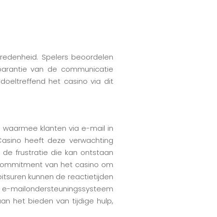
evredenheid. Spelers beoordelen
sparantie van de communicatie
oeltreffend het casino via dit
jd waarmee klanten via e-mail in
asino heeft deze verwachting
de frustratie die kan ontstaan
e commitment van het casino om
itsuren kunnen de reactietijden
n e-mailondersteuningssysteem
an het bieden van tijdige hulp,