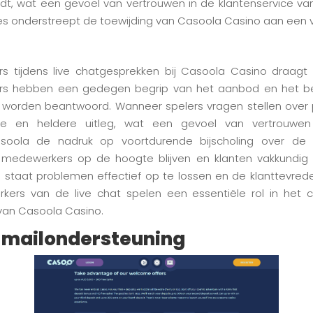
dt, wat een gevoel van vertrouwen in de klantenservice va
es onderstreept de toewijding van Casoola Casino aan een voo
tijdens live chatgesprekken bij Casoola Casino draagt a
rs hebben een gedegen begrip van het aanbod en het be
t worden beantwoord. Wanneer spelers vragen stellen over 
e en heldere uitleg, wat een gevoel van vertrouwe
soola de nadruk op voortdurende bijscholing over de 
 medewerkers op de hoogte blijven en klanten vakkundig
n staat problemen effectief op te lossen en de klanttevred
ers van de live chat spelen een essentiële rol in het 
 van Casoola Casino.
e-mailondersteuning