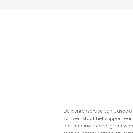
De klantenservice van Casoola 
kanalen staat het supportteam
het opbouwen van geloofwaard