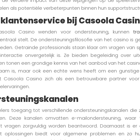
 de verdere impact van deze wijzigingen op de spelerserv
len als potentiële verbeterpunten binnen hun supportstruct
 klantenservice bij Casoola Casi
Casoola Casino wenden voor ondersteuning, kunnen
tr
entraal stelt. De ondersteuningsfilosofie van het casino is 
bieden. Getrainde professionals staan klaar om vragen van 
nteractie onvergetelijk is. Ze bieden begeleiding over 
en tonen een grondige kennis van het aanbod van het casino
aam is, maar ook een echte wens heeft om een gunstige
 Casoola Casino zich als een betrouwbare partner voor
elervaringen.
rsteuningskanalen
lers toegang tot verschillende ondersteuningskanalen die 
en. Deze kanalen omvatten e-mailondersteuning, waar 
t vragen zorgvuldig worden beantwoord. Daarnaast is er 
ect oplossingen biedt voor algemene problemen en zo hun