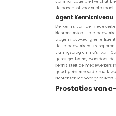
communicatie die live chat bie
de aandacht voor snelle reacti
Agent Kennisniveau
De kennis van de medewerkers 
klantenservice. De medewerke
vragen nauwkeurig en efficiën
de medewerkers transparant
trainingsprogramma’s van Ca
gamingindustrie, waardoor de
kennis stelt de medewerkers i
goed geïnformeerde medewerk
klantenservice voor gebruikers
Prestaties van 