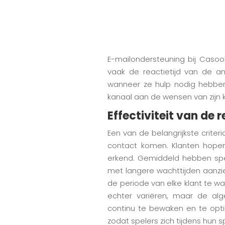
E-mailondersteuning bij Casool
vaak de reactietijd van de a
wanneer ze hulp nodig hebben.
kanaal aan de wensen van zijn 
Effectiviteit van de r
Een van de belangrijkste criter
contact komen. Klanten hope
erkend. Gemiddeld hebben spel
met langere wachttijden aanzi
de periode van elke klant te w
echter variëren, maar de alg
continu te bewaken en te optim
zodat spelers zich tijdens hun