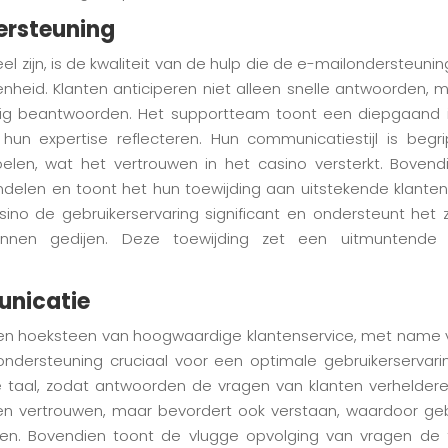
ersteuning
l zijn, is de kwaliteit van de hulp die de e-mailondersteun
enheid. Klanten anticiperen niet alleen snelle antwoorden, 
dig beantwoorden. Het supportteam toont een diepgaand 
n expertise reflecteren. Hun communicatiestijl is begri
en, wat het vertrouwen in het casino versterkt. Bovend
elen en toont het hun toewijding aan uitstekende klantense
sino de gebruikerservaring significant en ondersteunt het 
nnen gedijen. Deze toewijding zet een uitmuntende
nicatie
 een hoeksteen van hoogwaardige klantenservice, met name vi
ondersteuning cruciaal voor een optimale gebruikerservar
 taal, zodat antwoorden de vragen van klanten verheldere
leen vertrouwen, maar bevordert ook verstaan, waardoor g
n. Bovendien toont de vlugge opvolging van vragen de 