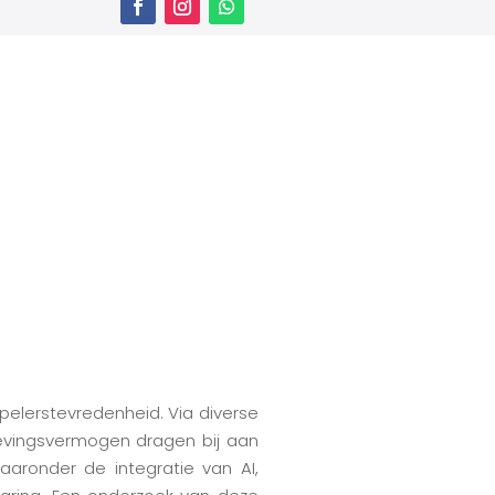
pelerstevredenheid. Via diverse
levingsvermogen dragen bij aan
aronder de integratie van AI,