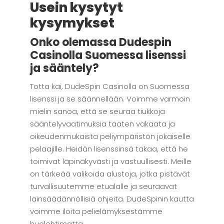
Usein kysytyt
kysymykset
Onko olemassa Dudespin
Casinolla Suomessa lisenssi
ja sääntely?
Totta kai, DudeSpin Casinolla on Suomessa
lisenssi ja se säännellään. Voimme varmoin
mielin sanoa, että se seuraa tiukkoja
sääntelyvaatimuksia taaten vakaata ja
oikeudenmukaista peliympäristön jokaiselle
pelaajille. Heidän lisenssinsä takaa, että he
toimivat läpinäkyvästi ja vastuullisesti. Meille
on tärkeää valikoida alustoja, jotka pistävät
turvallisuutemme etualalle ja seuraavat
lainsäädännöllisiä ohjeita. DudeSpinin kautta
voimme iloita pelielämyksestämme
huolehtimatta