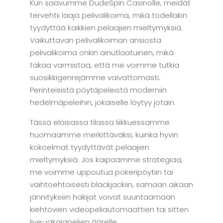
Kun saavumme DudeSpin Casinolle, meidät
tervehtii laaja pelivalikoima, mikä todellakin
tyydyttää kaikkien pelaajien mieltymyksiä.
Vaikuttavan pelivalikoiman ansiosta
pelivalikoima onkin ainutlaatuinen, mikä
takaa varmistaa, että me voimme tutkia
suosikkigenrejämme vaivattomasti.
Perinteisistä pöytäpeleistä moderniin
hedelmäpeleihin, jokaiselle löytyy jotain.
Tässä eloisassa tilassa liikkuessamme
huomaamme merkittäväksi, kuinka hyvin
kokoelmat tyydyttävät pelaajien
mieltymyksiä. Jos kaipaamme strategiaa,
me voimme uppoutua pokeripöytiin tai
vaihtoehtoisesti blackjackiin, samaan aikaan
jännityksen hakijat voivat suuntaamaan
kiehtovien videopeliautomaattien tai sitten
live-jakajapelien äärelle.