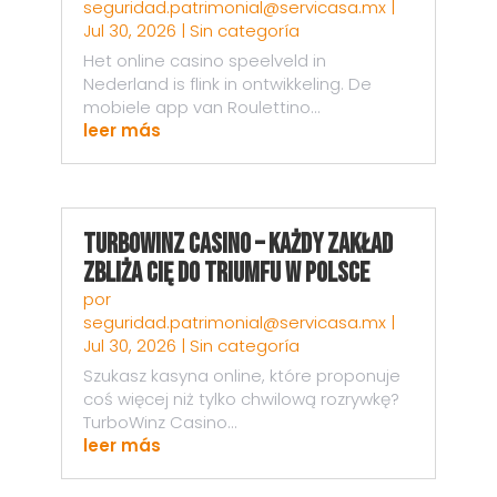
seguridad.patrimonial@servicasa.mx
|
Jul 30, 2026
|
Sin categoría
Het online casino speelveld in
Nederland is flink in ontwikkeling. De
mobiele app van Roulettino...
leer más
TurboWinz Casino – Każdy Zakład
Zbliża Cię do Triumfu w Polsce
por
seguridad.patrimonial@servicasa.mx
|
Jul 30, 2026
|
Sin categoría
Szukasz kasyna online, które proponuje
coś więcej niż tylko chwilową rozrywkę?
TurboWinz Casino...
leer más