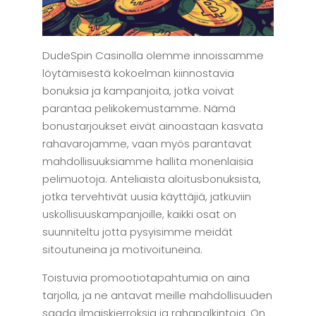
DudeSpin Casinolla olemme innoissamme
löytämisestä kokoelman kiinnostavia
bonuksia ja kampanjoita, jotka voivat
parantaa pelikokemustamme. Nämä
bonustarjoukset eivät ainoastaan kasvata
rahavarojamme, vaan myös parantavat
mahdollisuuksiamme hallita monenlaisia
pelimuotoja. Anteliaista aloitusbonuksista,
jotka tervehtivät uusia käyttäjiä, jatkuviin
uskollisuuskampanjoille, kaikki osat on
suunniteltu jotta pysyisimme meidät
sitoutuneina ja motivoituneina.
Toistuvia promootiotapahtumia on aina
tarjolla, ja ne antavat meille mahdollisuuden
saada ilmaiskierroksia ja rahapalkintoja. On