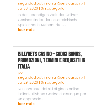
seguridad.patrimonial@servicasa.mx
|
Jul 30, 2026
|
Sin categoría
In der lebendigen Welt der Online-
Casinos findet der österreichische
Spieler nach Authentizität,...
leer más
Billybets Casino – Codici Bonus,
Promozioni, Termini e Requisiti in
Italia
por
seguridad.patrimonial@servicasa.mx
|
Jul 29, 2026
|
Sin categoría
Nel contesto dei siti di gioco online
italiani, Billybets Casino si distingue per
un approccio...
leer más