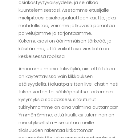
asiakastyytyväisyydelle, ja se alkaa
kuuntelemisestasi. Asetamme etusijalle
mielipiteesi asiakaspalautteen kautta, joka
mahdollistaa, voimme jatkuvasti parantaa
palvelujamme ja tarjontaamme.
Kokemuksesi on äärimmäisen tärkeää, ja
käsitämme, että vaikuttava viestintä on
keskeisessä roolissa.
Annamme monia tukiväyliä, niin että tukea
on käytettävissä vain klikkauksen
etäisyydellä. Haluatpa sitten live-chatin heti
tukea varten tai sähköpostitse tarkempia
kysymyksiä saadaksesi, sitoutunut
tukiryhmämme on aina valmiina auttamaan.
Ymmärrämme, että kuulluksi tuleminen on
merkityksellistä – se antaa meille
tilaisuuden rakentaa kitkattoman
peliympäristön, joka ennakoi vaatimuksiasi.