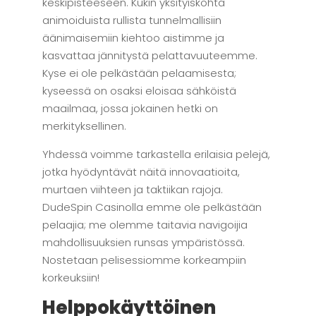
keskipisteeseen. Kukin yksityiskohta
animoiduista rullista tunnelmallisiin
äänimaisemiin kiehtoo aistimme ja
kasvattaa jännitystä pelattavuuteemme.
Kyse ei ole pelkästään pelaamisesta;
kyseessä on osaksi eloisaa sähköistä
maailmaa, jossa jokainen hetki on
merkityksellinen.
Yhdessä voimme tarkastella erilaisia pelejä,
jotka hyödyntävät näitä innovaatioita,
murtaen viihteen ja taktiikan rajoja.
DudeSpin Casinolla emme ole pelkästään
pelaajia; me olemme taitavia navigoijia
mahdollisuuksien runsas ympäristössä.
Nostetaan pelisessiomme korkeampiin
korkeuksiin!
Helppokäyttöinen