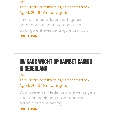
por
seguridad.patrimonial@servicasa.mx
|
Ago 1, 2026
|
Sin categoría
Para os apostadores portugueses,
optar por um casino online é um
balanço entre esperança e prática...
leer más
Uw Kans Wacht op Rainbet Casino
in Nederland
por
seguridad.patrimonial@servicasa.mx
|
Ago 1, 2026
|
Sin categoría
Voor spelers in Nederland die verlangen
naar een boeiende en vertrouwde
online casino-ervaring,...
leer más