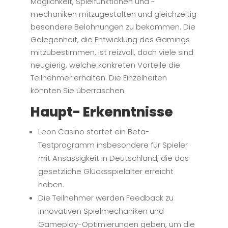
Möglichkeit, Spielfunktionen und -
mechaniken mitzugestalten und gleichzeitig
besondere Belohnungen zu bekommen. Die
Gelegenheit, die Entwicklung des Gamings
mitzubestimmen, ist reizvoll, doch viele sind
neugierig, welche konkreten Vorteile die
Teilnehmer erhalten. Die Einzelheiten
könnten Sie überraschen.
Haupt- Erkenntnisse
Leon Casino startet ein Beta-
Testprogramm insbesondere für Spieler
mit Ansässigkeit in Deutschland, die das
gesetzliche Glücksspielalter erreicht
haben.
Die Teilnehmer werden Feedback zu
innovativen Spielmechaniken und
Gameplay-Optimierungen geben, um die