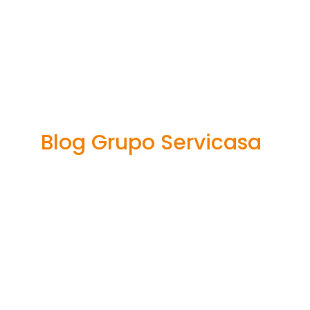
Deutschland
ansässige
Spieler zu
speziellen
Programm ein
Blog Grupo Servicasa