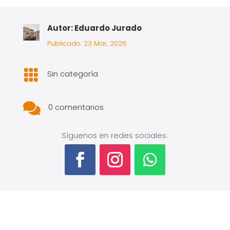
Autor: Eduardo Jurado
Publicado: 23 Mar, 2026

Sin categoría

0 comentarios
Síguenos en redes sociales: