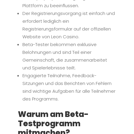
Plattform zu beeinflussen.
Der Registrierungsvorgang ist einfach und
erfordert lediglich ein
Registrierungsformular auf der offiziellen
Website von Leon Casino.
Beta-Tester bekommen exklusive
Belohnungen und sind Teil einer
Gemeinschaft, die zusammenarbeitet
und Spielerlebnisse teilt.
Engagierte Teilnahme, Feedback-
Sitzungen und das Berichten von Fehlern
sind wichtige Aufgaben für alle Teilnehmer
des Programms.
Warum am Beta-
Testprogramm
mitmachen?