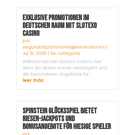
Exklusive Promotionen im
deutschen Raum mit Slotexo
Casino
por
seguridad.patrimonial@servicasa.mx
|
Jul 31, 2026
|
Sin categoría
Willkommen bei Slotexo Casino, bei
dem die Aktion immer weitergeht und
die besonderen Angebote für...
leer más
Spinstein Glücksspiel bietet
Riesen-Jackpots und
Bonusangebote für hiesige Spieler
por