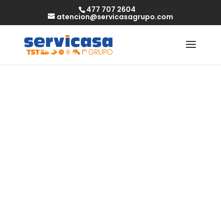
477 707 2604
atencion@servicasagrupo.com
Beta-Tester
gesucht: Leon
Casino lädt in