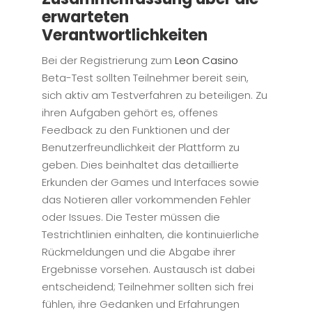
erwarteten
Verantwortlichkeiten
Bei der Registrierung zum
Leon Casino
Beta-Test sollten Teilnehmer bereit sein,
sich aktiv am Testverfahren zu beteiligen. Zu
ihren Aufgaben gehört es, offenes
Feedback zu den Funktionen und der
Benutzerfreundlichkeit der Plattform zu
geben. Dies beinhaltet das detaillierte
Erkunden der Games und Interfaces sowie
das Notieren aller vorkommenden Fehler
oder Issues. Die Tester müssen die
Testrichtlinien einhalten, die kontinuierliche
Rückmeldungen und die Abgabe ihrer
Ergebnisse vorsehen. Austausch ist dabei
entscheidend; Teilnehmer sollten sich frei
fühlen, ihre Gedanken und Erfahrungen