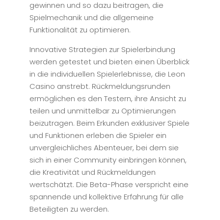
gewinnen und so dazu beitragen, die
Spielmechanik und die allgemeine
Funktionalität zu optimieren.
Innovative Strategien zur Spielerbindung
werden getestet und bieten einen Überblick
in die individuellen Spielerlebnisse, die Leon
Casino anstrebt. Rückmeldungsrunden
ermöglichen es den Testern, ihre Ansicht zu
teilen und unmittelbar zu Optimierungen
beizutragen. Beim Erkunden exklusiver Spiele
und Funktionen erleben die Spieler ein
unvergleichliches Abenteuer, bei dem sie
sich in einer Community einbringen können,
die Kreativität und Rückmeldungen
wertschätzt. Die Beta-Phase verspricht eine
spannende und kollektive Erfahrung für alle
Beteiligten zu werden.