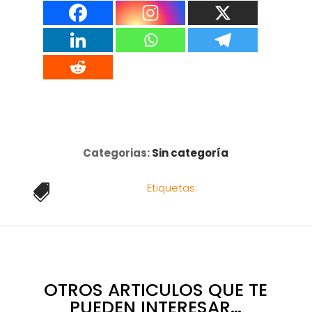
Categorias:
Sin categoría
Etiquetas:

OTROS ARTICULOS QUE TE
PUEDEN INTERESAR…