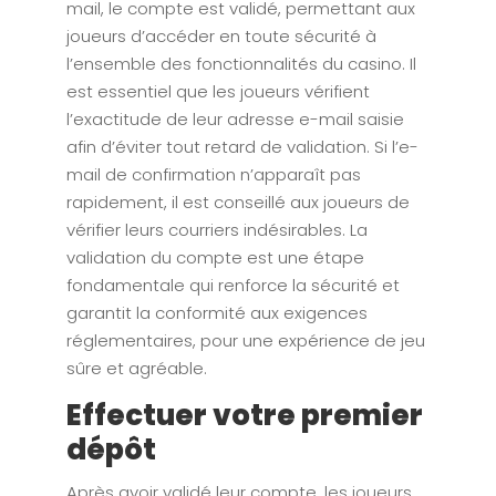
mail, le compte est validé, permettant aux
joueurs d’accéder en toute sécurité à
l’ensemble des fonctionnalités du casino. Il
est essentiel que les joueurs vérifient
l’exactitude de leur adresse e-mail saisie
afin d’éviter tout retard de validation. Si l’e-
mail de confirmation n’apparaît pas
rapidement, il est conseillé aux joueurs de
vérifier leurs courriers indésirables. La
validation du compte est une étape
fondamentale qui renforce la sécurité et
garantit la conformité aux exigences
réglementaires, pour une expérience de jeu
sûre et agréable.
Effectuer votre premier
dépôt
Après avoir validé leur compte, les joueurs