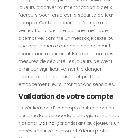
joueurs d’activer l’authentification à deux
facteurs pour renforcer la sécurité de leur
compte. Cette fonctionnalité exige une
vérification d’identité par une méthode
alternative, comme un message texte ou
une application d’authentification, avant
l’connexion à leur profil. En respectant ces
mesures de sécurité, les joueurs peuvent
diminuer significativement le danger
d’intrusion non autorisée et protéger
efficacement leurs informations sensibles.
Validation de votre compte
La vérification d’un compte est une phase
essentielle du procédé d’enregistrement au
National
Casino
, garantissant aux joueurs un
accès sécurisé et prompt à leurs profils.