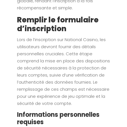
globale, rendant l’inscription à la fois
récompensante et simple.
Remplir le formulaire
d’inscription
Lors de l’inscription sur National Casino, les
utilisateurs devront fournir des détails
personnelles cruciales. Cette étape
comprend la mise en place des dispositions
de sécurité nécessaires à la protection de
leurs comptes, suivie d’une vérification de
l’authenticité des données fournies. Le
remplissage de ces champs est nécessaire
pour une expérience de jeu optimale et la
sécurité de votre compte.
Informations personnelles
requises