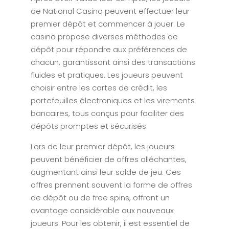
de National Casino peuvent effectuer leur
premier dépôt et commencer à jouer. Le
casino propose diverses méthodes de
dépôt pour répondre aux préférences de
chacun, garantissant ainsi des transactions
fluides et pratiques. Les joueurs peuvent
choisir entre les cartes de crédit, les
portefeuilles électroniques et les virements
bancaires, tous conçus pour faciliter des
dépôts promptes et sécurisés.
Lors de leur premier dépôt, les joueurs
peuvent bénéficier de offres alléchantes,
augmentant ainsi leur solde de jeu. Ces
offres prennent souvent la forme de offres
de dépôt ou de free spins, offrant un
avantage considérable aux nouveaux
joueurs. Pour les obtenir, il est essentiel de