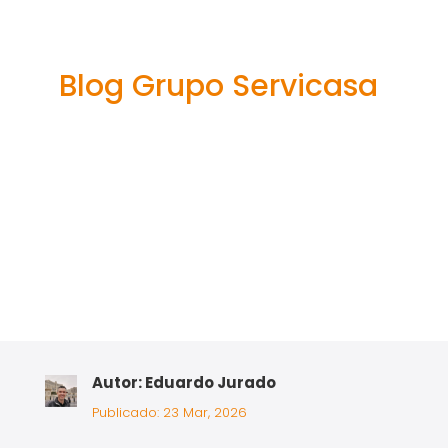
National Casino
au Canada
Blog Grupo Servicasa
Autor: Eduardo Jurado
Publicado: 23 Mar, 2026