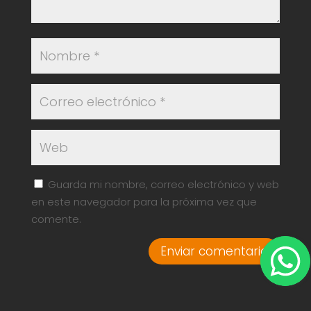
Guarda mi nombre, correo electrónico y web
en este navegador para la próxima vez que
comente.
Enviar comentario