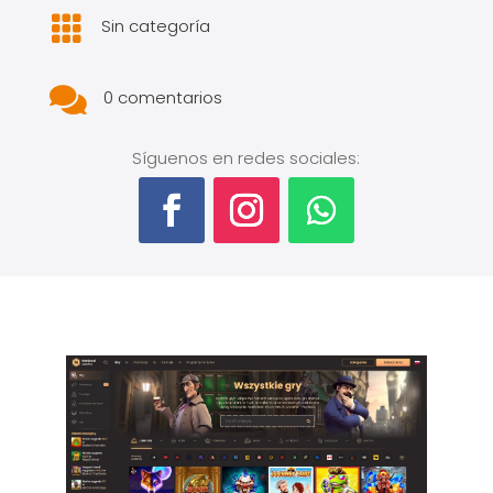

Sin categoría

0 comentarios
Síguenos en redes sociales: