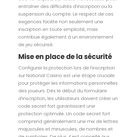
entraîner des difficultés d’inscription ou la
suspension du compte. Le respect de ces
exigences facilite non seulement une
inscription en toute simplicité, mais
contribue également à un environnement
de jeu sécurisé.
Mise en place de la sécurité
Configurer la protection lors de l’inscription
sur National Casino est une étape cruciale
pour protéger les informations personnelles
des joueurs. Dès le début du formulaire
d’inscription, les utilisateurs doivent créer un
code secret fort garantissant une
protection optimale. Un code secret fort
comprend généralement une mix de lettres
majuscules et minuscules, de nombres et
de symboles. De plus, il est conseillé aux