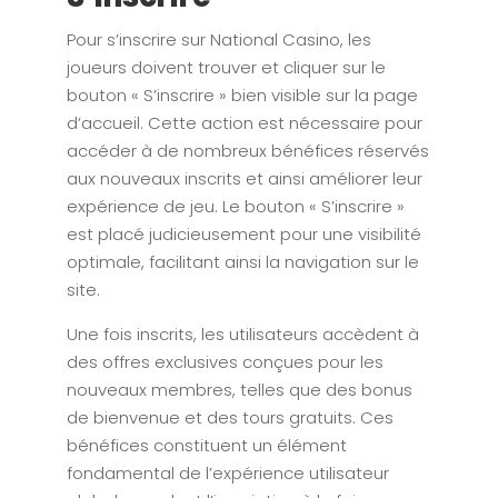
Pour s’inscrire sur National Casino, les
joueurs doivent trouver et cliquer sur le
bouton « S’inscrire » bien visible sur la page
d’accueil. Cette action est nécessaire pour
accéder à de nombreux bénéfices réservés
aux nouveaux inscrits et ainsi améliorer leur
expérience de jeu. Le bouton « S’inscrire »
est placé judicieusement pour une visibilité
optimale, facilitant ainsi la navigation sur le
site.
Une fois inscrits, les utilisateurs accèdent à
des offres exclusives conçues pour les
nouveaux membres, telles que des bonus
de bienvenue et des tours gratuits. Ces
bénéfices constituent un élément
fondamental de l’expérience utilisateur