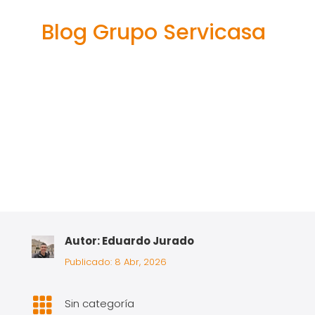
route in België
Blog Grupo Servicasa
Autor: Eduardo Jurado
Publicado: 8 Abr, 2026

Sin categoría