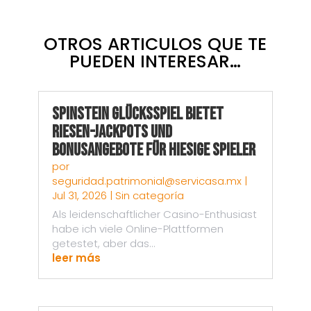
OTROS ARTICULOS QUE TE
PUEDEN INTERESAR…
Spinstein Glücksspiel bietet
Riesen-Jackpots und
Bonusangebote für hiesige Spieler
por
seguridad.patrimonial@servicasa.mx
|
Jul 31, 2026
|
Sin categoría
Als leidenschaftlicher Casino-Enthusiast
habe ich viele Online-Plattformen
getestet, aber das...
leer más