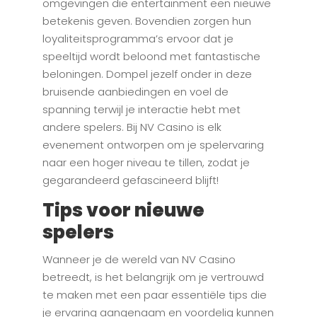
omgevingen die entertainment een nieuwe
betekenis geven. Bovendien zorgen hun
loyaliteitsprogramma’s ervoor dat je
speeltijd wordt beloond met fantastische
beloningen. Dompel jezelf onder in deze
bruisende aanbiedingen en voel de
spanning terwijl je interactie hebt met
andere spelers. Bij NV Casino is elk
evenement ontworpen om je spelervaring
naar een hoger niveau te tillen, zodat je
gegarandeerd gefascineerd blijft!
Tips voor nieuwe
spelers
Wanneer je de wereld van NV Casino
betreedt, is het belangrijk om je vertrouwd
te maken met een paar essentiële tips die
je ervaring aangenaam en voordelig kunnen