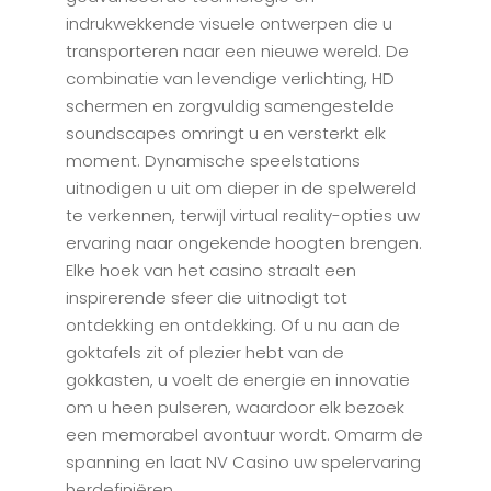
indrukwekkende visuele ontwerpen die u
transporteren naar een nieuwe wereld. De
combinatie van levendige verlichting, HD
schermen en zorgvuldig samengestelde
soundscapes omringt u en versterkt elk
moment. Dynamische speelstations
uitnodigen u uit om dieper in de spelwereld
te verkennen, terwijl virtual reality-opties uw
ervaring naar ongekende hoogten brengen.
Elke hoek van het casino straalt een
inspirerende sfeer die uitnodigt tot
ontdekking en ontdekking. Of u nu aan de
goktafels zit of plezier hebt van de
gokkasten, u voelt de energie en innovatie
om u heen pulseren, waardoor elk bezoek
een memorabel avontuur wordt. Omarm de
spanning en laat NV Casino uw spelervaring
herdefiniëren.