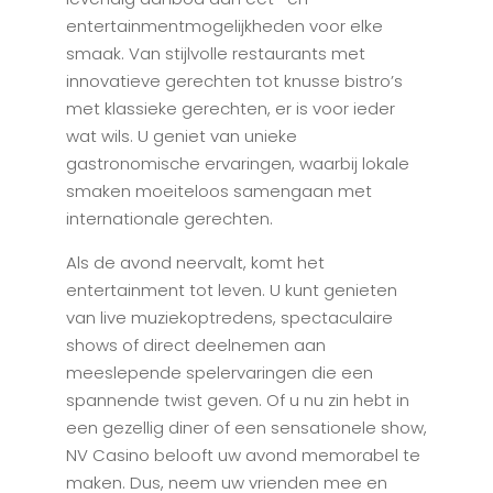
entertainmentmogelijkheden voor elke
smaak. Van stijlvolle restaurants met
innovatieve gerechten tot knusse bistro’s
met klassieke gerechten, er is voor ieder
wat wils. U geniet van unieke
gastronomische ervaringen, waarbij lokale
smaken moeiteloos samengaan met
internationale gerechten.
Als de avond neervalt, komt het
entertainment tot leven. U kunt genieten
van live muziekoptredens, spectaculaire
shows of direct deelnemen aan
meeslepende spelervaringen die een
spannende twist geven. Of u nu zin hebt in
een gezellig diner of een sensationele show,
NV Casino belooft uw avond memorabel te
maken. Dus, neem uw vrienden mee en