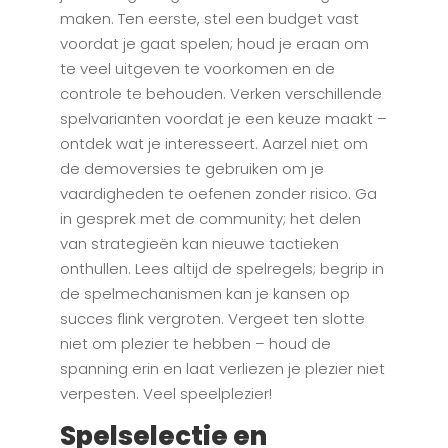
maken. Ten eerste, stel een budget vast
voordat je gaat spelen; houd je eraan om
te veel uitgeven te voorkomen en de
controle te behouden. Verken verschillende
spelvarianten voordat je een keuze maakt –
ontdek wat je interesseert. Aarzel niet om
de demoversies te gebruiken om je
vaardigheden te oefenen zonder risico. Ga
in gesprek met de community; het delen
van strategieën kan nieuwe tactieken
onthullen. Lees altijd de spelregels; begrip in
de spelmechanismen kan je kansen op
succes flink vergroten. Vergeet ten slotte
niet om plezier te hebben – houd de
spanning erin en laat verliezen je plezier niet
verpesten. Veel speelplezier!
Spelselectie en