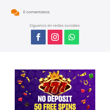

0 comentarios
Síguenos en redes sociales: