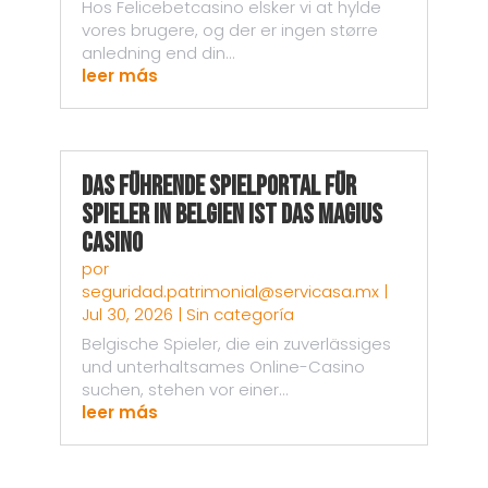
Hos Felicebetcasino elsker vi at hylde
vores brugere, og der er ingen større
anledning end din...
leer más
Das führende Spielportal für
Spieler in Belgien ist das Magius
Casino
por
seguridad.patrimonial@servicasa.mx
|
Jul 30, 2026
|
Sin categoría
Belgische Spieler, die ein zuverlässiges
und unterhaltsames Online-Casino
suchen, stehen vor einer...
leer más