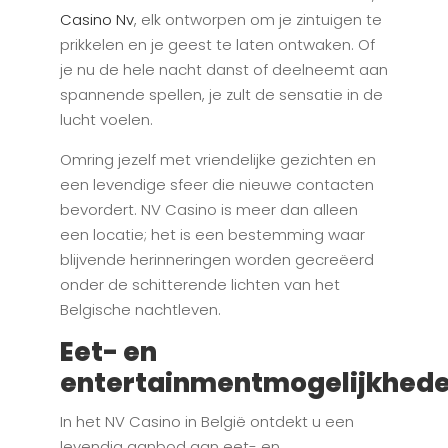
Casino Nv
, elk ontworpen om je zintuigen te
prikkelen en je geest te laten ontwaken. Of
je nu de hele nacht danst of deelneemt aan
spannende spellen, je zult de sensatie in de
lucht voelen.
Omring jezelf met vriendelijke gezichten en
een levendige sfeer die nieuwe contacten
bevordert. NV Casino is meer dan alleen
een locatie; het is een bestemming waar
blijvende herinneringen worden gecreëerd
onder de schitterende lichten van het
Belgische nachtleven.
Eet- en
entertainmentmogelijkhed
In het NV Casino in België ontdekt u een
levendig aanbod aan eet- en