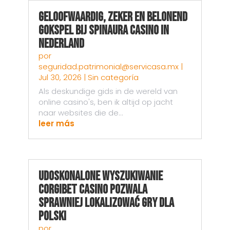
Geloofwaardig, Zeker en Belonend
Gokspel bij Spinaura Casino in
Nederland
por
seguridad.patrimonial@servicasa.mx
|
Jul 30, 2026
|
Sin categoría
Als deskundige gids in de wereld van
online casino's, ben ik altijd op jacht
naar websites die de...
leer más
Udoskonalone wyszukiwanie
Corgibet Casino pozwala
sprawniej lokalizować gry dla
Polski
por