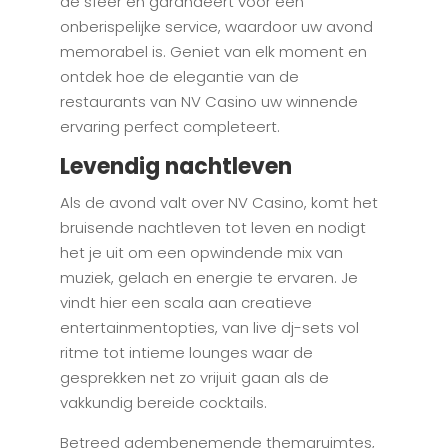
de sfeer en garandeert voor een
onberispelijke service, waardoor uw avond
memorabel is. Geniet van elk moment en
ontdek hoe de elegantie van de
restaurants van NV Casino uw winnende
ervaring perfect completeert.
Levendig nachtleven
Als de avond valt over NV Casino, komt het
bruisende nachtleven tot leven en nodigt
het je uit om een opwindende mix van
muziek, gelach en energie te ervaren. Je
vindt hier een scala aan creatieve
entertainmentopties, van live dj-sets vol
ritme tot intieme lounges waar de
gesprekken net zo vrijuit gaan als de
vakkundig bereide cocktails.
Betreed adembenemende themaruimtes,