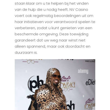
staan klaar om u te helpen bij het vinden
van de hulp die u nodig heeft. NV Casino
voert ook regelmatig beoordelingen uit om
haar initiatieven voor verantwoord spelen te
verbeteren, zodat u kunt genieten van een
beschermde omgeving. Deze toewijding
garandeert dat uw weg naar winst niet
alleen spannend, maar ook doordacht en
duurzaam is.