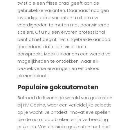
twist die een frisse draai geeft aan de
gebruikelijke varianten. Daarnaast nodigen
levendige pokervarianten u uit om uw
vaardigheden te meten met doorwinterde
spelers. Of u nu een ervaren professional
bent of net begint, het uitgebreide aanbod
garandeert dat u iets vindt dat u
aanspreekt. Maak u klaar om een wereld vol
mogelijkheden te ontdekken, waar elk
bezoek verse ervaringen en eindeloos
plezier belooft.
Populaire gokautomaten
Betreed de levendige wereld van gokkasten
bij NV Casino, waar een verleidelijke selectie
op je wacht. Je ontdekt innovatieve spellen
die de norm doorbreken en je verbeelding
prikkelen. Van klassieke gokkasten met drie