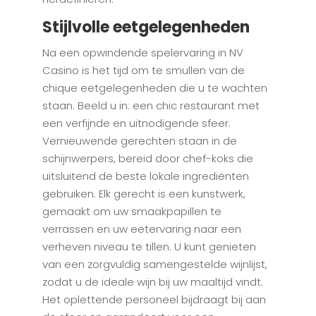
Stijlvolle eetgelegenheden
Na een opwindende spelervaring in NV
Casino is het tijd om te smullen van de
chique eetgelegenheden die u te wachten
staan. Beeld u in: een chic restaurant met
een verfijnde en uitnodigende sfeer.
Vernieuwende gerechten staan in de
schijnwerpers, bereid door chef-koks die
uitsluitend de beste lokale ingrediënten
gebruiken. Elk gerecht is een kunstwerk,
gemaakt om uw smaakpapillen te
verrassen en uw eetervaring naar een
verheven niveau te tillen. U kunt genieten
van een zorgvuldig samengestelde wijnlijst,
zodat u de ideale wijn bij uw maaltijd vindt.
Het oplettende personeel bijdraagt bij aan