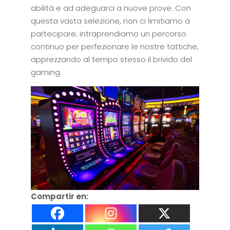
abilità e ad adeguarci a nuove prove. Con
questa vasta selezione, non ci limitiamo a
partecipare; intraprendiamo un percorso
continuo per perfezionare le nostre tattiche,
apprezzando al tempo stesso il brivido del
gaming.
Compartir en: