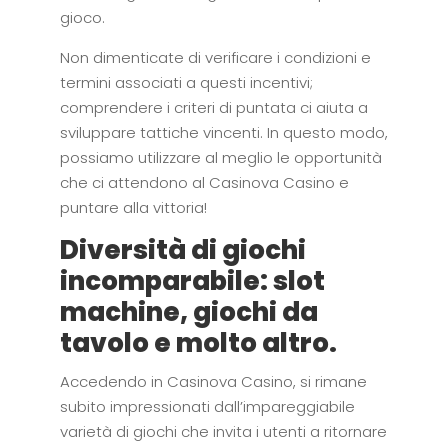
gioco.
Non dimenticate di verificare i condizioni e
termini associati a questi incentivi;
comprendere i criteri di puntata ci aiuta a
sviluppare tattiche vincenti. In questo modo,
possiamo utilizzare al meglio le opportunità
che ci attendono al Casinova Casino e
puntare alla vittoria!
Diversità di giochi
incomparabile: slot
machine, giochi da
tavolo e molto altro.
Accedendo in Casinova Casino, si rimane
subito impressionati dall’impareggiabile
varietà di giochi che invita i utenti a ritornare