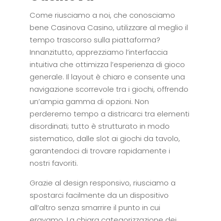
Come riusciamo a noi, che conosciamo
bene Casinova Casino, utilizzare al meglio il
tempo trascorso sulla piattaforma?
Innanzitutto, apprezziamo l’interfaccia
intuitiva che ottimizza l’esperienza di gioco
generale. Il layout è chiaro e consente una
navigazione scorrevole tra i giochi, offrendo
un’ampia gamma di opzioni. Non
perderemo tempo a districarci tra elementi
disordinati; tutto è strutturato in modo
sistematico, dalle slot ai giochi da tavolo,
garantendoci di trovare rapidamente i
nostri favoriti.
Grazie al design responsivo, riusciamo a
spostarci facilmente da un dispositivo
all’altro senza smarrire il punto in cui
eravamo. La chiara categorizzazione dei