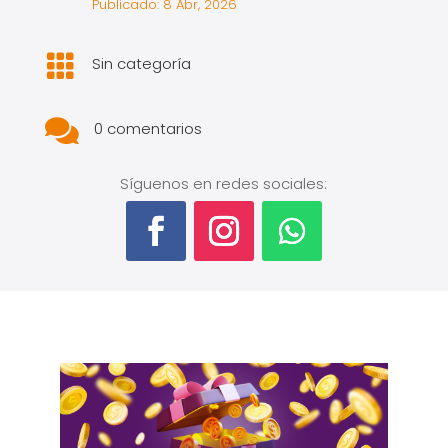
Publicado: 8 Abr, 2026

Sin categoría

0 comentarios
Síguenos en redes sociales: