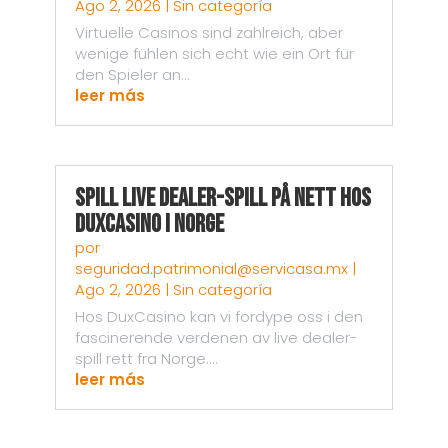
Ago 2, 2026
|
Sin categoría
Virtuelle Casinos sind zahlreich, aber
wenige fühlen sich echt wie ein Ort für
den Spieler an...
leer más
Spill live dealer-spill på nett hos
DuxCasino i Norge
por
seguridad.patrimonial@servicasa.mx
|
Ago 2, 2026
|
Sin categoría
Hos DuxCasino kan vi fordype oss i den
fascinerende verdenen av live dealer-
spill rett fra Norge....
leer más