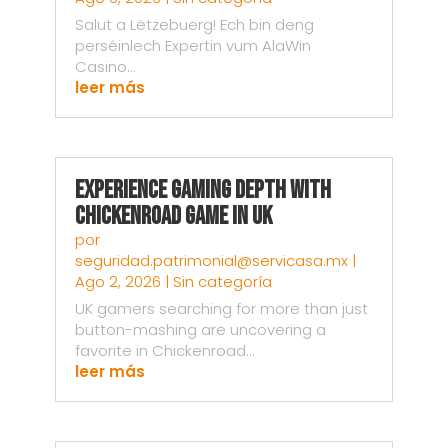
Salut a Lëtzebuerg! Ech bin deng
perséinlech Expertin vum AlaWin
Casino...
leer más
Experience Gaming Depth with
Chickenroad Game in UK
por
seguridad.patrimonial@servicasa.mx
|
Ago 2, 2026
|
Sin categoría
UK gamers searching for more than just
button-mashing are uncovering a
favorite in Chickenroad...
leer más