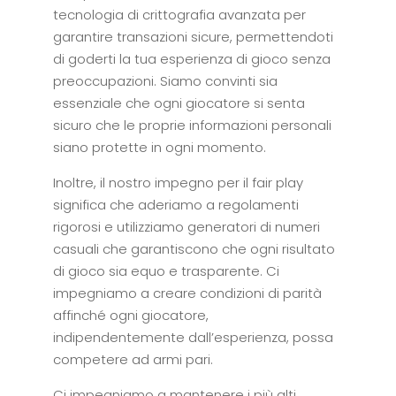
tecnologia di crittografia avanzata per
garantire transazioni sicure, permettendoti
di goderti la tua esperienza di gioco senza
preoccupazioni. Siamo convinti sia
essenziale che ogni giocatore si senta
sicuro che le proprie informazioni personali
siano protette in ogni momento.
Inoltre, il nostro impegno per il fair play
significa che aderiamo a regolamenti
rigorosi e utilizziamo generatori di numeri
casuali che garantiscono che ogni risultato
di gioco sia equo e trasparente. Ci
impegniamo a creare condizioni di parità
affinché ogni giocatore,
indipendentemente dall’esperienza, possa
competere ad armi pari.
Ci impegniamo a mantenere i più alti