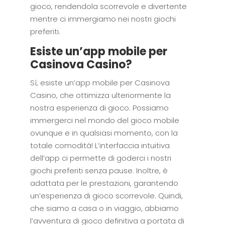
gioco, rendendola scorrevole e divertente
mentre ci immergiamo nei nostri giochi
preferiti.
Esiste un’app mobile per
Casinova Casino?
Sì, esiste un’app mobile per Casinova
Casino, che ottimizza ulteriormente la
nostra esperienza di gioco. Possiamo
immergerci nel mondo del gioco mobile
ovunque e in qualsiasi momento, con la
totale comodità! L’interfaccia intuitiva
dell’app ci permette di goderci i nostri
giochi preferiti senza pause. Inoltre, è
adattata per le prestazioni, garantendo
un’esperienza di gioco scorrevole. Quindi,
che siamo a casa o in viaggio, abbiamo
l’avventura di gioco definitiva a portata di