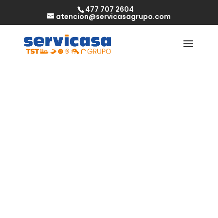
477 707 2604
atencion@servicasagrupo.com
Dove il gaming
online incontra
la eccellenza in