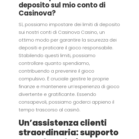
deposito sul mio conto di
Casinova?
Sì, possiamo impostare dei limiti di deposito
sui nostri conti di Casinova Casino, un
ottimo modo per garantire la sicurezza dei
depositi e praticare il gioco responsabile.
Stabilendo questi limiti, possiamo
controllare quanto spendiamo,
contribuendo a prevenire il gioco
compulsivo. È cruciale gestire le proprie
finanze e mantenere un’esperienza di gioco
divertente e gratificante. Essendo
consapevoli, possiamo goderci appieno il
tempo trascorso al casinò.
Un’assistenza clienti
straordinaria: supporto