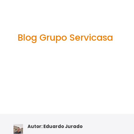
Svizzera:
Casinova
Casino
Blog Grupo Servicasa
Autor: Eduardo Jurado