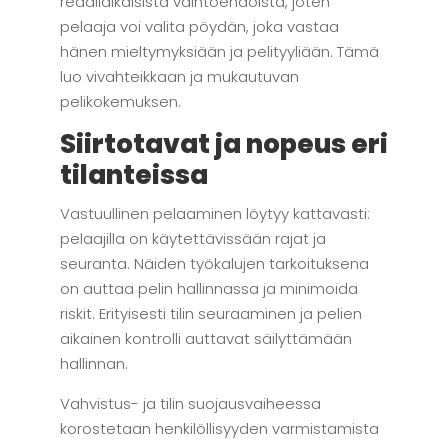
reaaliaikaisista vaihtoehdoista, joten
pelaaja voi valita pöydän, joka vastaa
hänen mieltymyksiään ja pelityyliään. Tämä
luo vivahteikkaan ja mukautuvan
pelikokemuksen.
Siirtotavat ja nopeus eri
tilanteissa
Vastuullinen pelaaminen löytyy kattavasti:
pelaajilla on käytettävissään rajat ja
seuranta. Näiden työkalujen tarkoituksena
on auttaa pelin hallinnassa ja minimoida
riskit. Erityisesti tilin seuraaminen ja pelien
aikainen kontrolli auttavat säilyttämään
hallinnan.
Vahvistus- ja tilin suojausvaiheessa
korostetaan henkilöllisyyden varmistamista