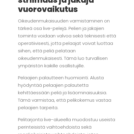
striimaus ja jakaja
vuorovaikutus
Oikeudenmukaisuuden varmistaminen on
tärkeä osa live-pelejä. Pelien ja jakajien
toiminta voidaan valvoa sekä teknisesti että
operatiivisesti, jotta pelaajat voivat luottaa
siihen, että peliä pelataan
oikeudenmukaisesti. Tämä luo turvallisen
ympäristön kaikille osallistujille.
Pelaajien palautteen huomiointi: Alusta
hyödyntää pelaajien palautetta
kehittäessään peliä ja lisäominaisuuksia.
Tämä varmistaa, että pelikokemus vastaa
pelaajien tarpeita.
Pelitarjonta live-alueella muodostuu useista
perinteisistä vaihtoehdoista sekä