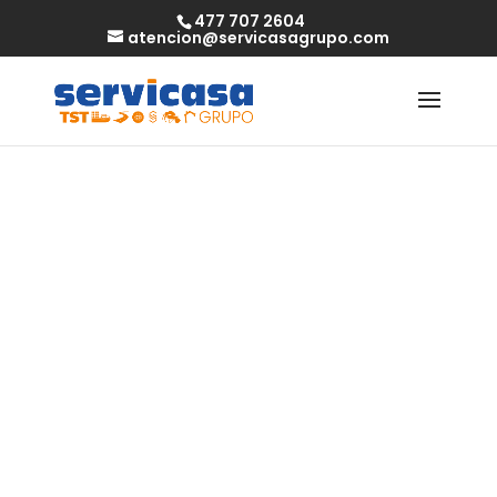
477 707 2604
atencion@servicasagrupo.com
casinova casino
2026: Live-
kasinot ja