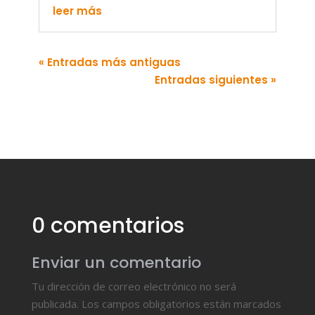
leer más
« Entradas más antiguas
Entradas siguientes »
0 comentarios
Enviar un comentario
Tu dirección de correo electrónico no será
publicada.
Los campos obligatorios están marcados