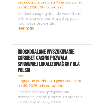
seguridad.patrimonial@servicasa.mx
|
Jul 30, 2026
|
Sin categoría
Als deskundige gids in de wereld van
online casino's, ben ik altijd op jacht
naar websites die de...
leer más
Udoskonalone wyszukiwanie
Corgibet Casino pozwala
sprawniej lokalizować gry dla
Polski
por
seguridad.patrimonial@servicasa.mx
|
Jul 30, 2026
|
Sin categoría
Corgibet Casino przyjrzało się
dokładnie, czego potrzebują gracze z
Polski. Pokazało się, że dla...