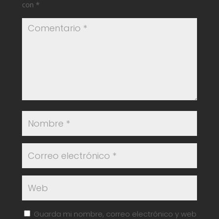
con
*
Guarda mi nombre, correo electrónico y web