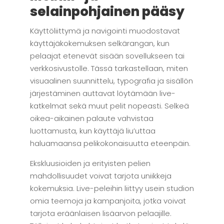
selainpohjainen pääsy
Käyttöliittymä ja navigointi muodostavat
käyttäjäkokemuksen selkärangan, kun
pelaajat etenevät sisään sovellukseen tai
verkkosivustolle. Tässä tarkastellaan, miten
visuaalinen suunnittelu, typografia ja sisällön
järjestäminen auttavat löytämään live-
katkelmat sekä muut pelit nopeasti. Selkeä
oikea-aikainen palaute vahvistaa
luottamusta, kun käyttäjä liu’uttaa
haluamaansa pelikokonaisuutta eteenpäin.
Ekskluusioiden ja erityisten pelien
mahdollisuudet voivat tarjota uniikkeja
kokemuksia. Live-peleihin liittyy usein studion
omia teemoja ja kampanjoita, jotka voivat
tarjota eräänlaisen lisäarvon pelaajille.