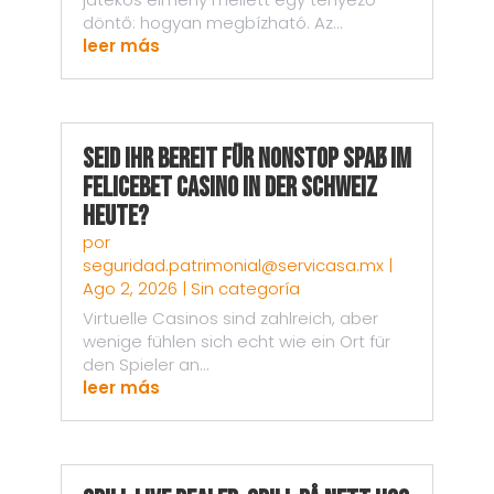
döntő: hogyan megbízható. Az...
leer más
Seid ihr bereit für nonstop Spaß im
Felicebet Casino in der Schweiz
heute?
por
seguridad.patrimonial@servicasa.mx
|
Ago 2, 2026
|
Sin categoría
Virtuelle Casinos sind zahlreich, aber
wenige fühlen sich echt wie ein Ort für
den Spieler an...
leer más