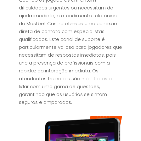
dificuldades urgentes ou necessitam de
ajuda imediata, o atendimento telefônico
do Mostbet Casino oferece uma conexão
direta de contato com especialistas
qualificados. Este canal de suporte é
particularmente valioso para jogadores que
necessitam de respostas imediatas, pois
une a presença de profissionais com a
rapidez da interação imediata. Os
atendentes treinados são habilitados a
lidar com uma gama de questões,
garantindo que os usuários se sintam
seguros e amparados.