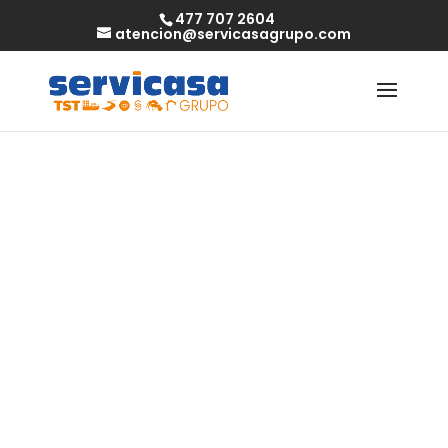
477 707 2604
atencion@servicasagrupo.com
Cassino
Mostbet –
Canais de