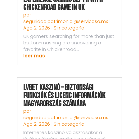
Chickenroad Game in UK
por
seguridad.patrimonial@servicasa.mx
|
Ago 2, 2026
|
Sin categoría
UK gamers searching for more than just
button-mashing are uncovering a
favorite in Chickenroad...
leer más
LVBet kaszinó – Biztonsági
funkciók és licenc információk
Magyarország számára
por
seguridad.patrimonial@servicasa.mx
|
Ago 2, 2026
|
Sin categoría
Internetes kaszinó választásakor a
játékos élmény mellett egy tényező