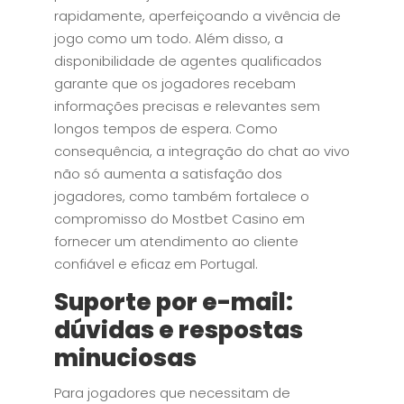
rapidamente, aperfeiçoando a vivência de
jogo como um todo. Além disso, a
disponibilidade de agentes qualificados
garante que os jogadores recebam
informações precisas e relevantes sem
longos tempos de espera. Como
consequência, a integração do chat ao vivo
não só aumenta a satisfação dos
jogadores, como também fortalece o
compromisso do Mostbet Casino em
fornecer um atendimento ao cliente
confiável e eficaz em Portugal.
Suporte por e-mail:
dúvidas e respostas
minuciosas
Para jogadores que necessitam de