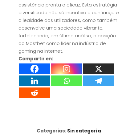
assistência pronta e eficaz. Esta estratégia
diversificada não só incentiva a confiança e
a lealdade dos utilizadores, como também
desenvolve uma sociedade vibrante,
fortalecendo, em última análise, a posição
do Mostbet como líder na indústria de
gaming na internet.
Compartir en:
Categorias:
Sin categoría