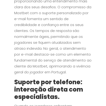
proporcionando uma entendimento mais
clara dos seus desafios. O compromisso da
Mostbet com o suporte personalizado por
e-mail fomenta um sentido de
credibilidade e confiança entre os seus
clientes. Os tempos de resposta são
normalmente ágeis, permitindo que os
jogadores se fiquem atualizados sem
atraso indevida. No geral, o atendimento
por e-mail destaca-se como um elemento
fundamental do serviço de atendimento ao
cliente da Mostbet, aprimorando a vivência
geral do jogador em Portugal.
Suporte por telefone:
interação direta com
especialistas.
Quando os jogadores enfrentam