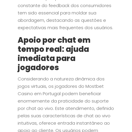
constante do feedback dos consumidores
tem sido essencial para moldar sua
abordagem, destacando as questões e
expectativas mais frequentes dos usuários.
Apoio por chat em
tempo real: ajuda
imediata para
jogadores
Considerando a natureza dinâmica dos
jogos virtuais, os jogadores do Mostbet
Casino em Portugal podem beneficiar
enormemente da praticidade do suporte
por chat ao vivo. Este atendimento, definido
pelas suas características de chat ao vivo
intuitivas, oferece entrada instantâneo ao
apoio ao cliente. Os usuários podem