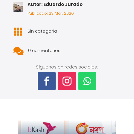
Autor: Eduardo Jurado
Publicado: 23 Mar, 2026

Sin categoría

0 comentarios
Síguenos en redes sociales: