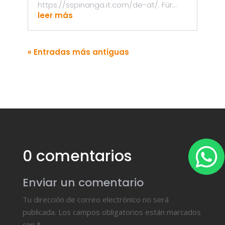
https://sspinanga.it.com/de-at/. Für...
leer más
« Entradas más antiguas
0 comentarios
Enviar un comentario
Tu dirección de correo electrónico no será
publicada.
Los campos obligatorios están marcados
con
*