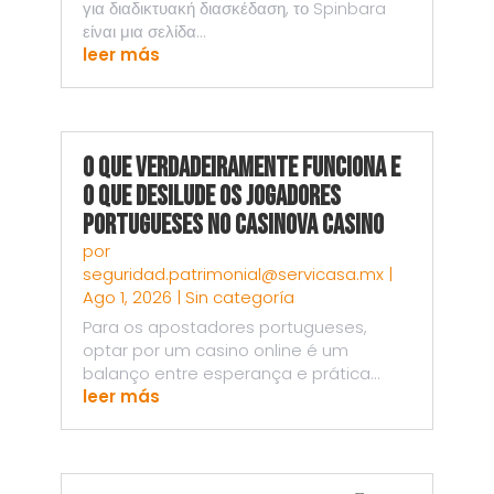
για διαδικτυακή διασκέδαση, το Spinbara
είναι μια σελίδα...
leer más
O Que Verdadeiramente Funciona e
o Que Desilude os Jogadores
Portugueses no Casinova Casino
por
seguridad.patrimonial@servicasa.mx
|
Ago 1, 2026
|
Sin categoría
Para os apostadores portugueses,
optar por um casino online é um
balanço entre esperança e prática...
leer más