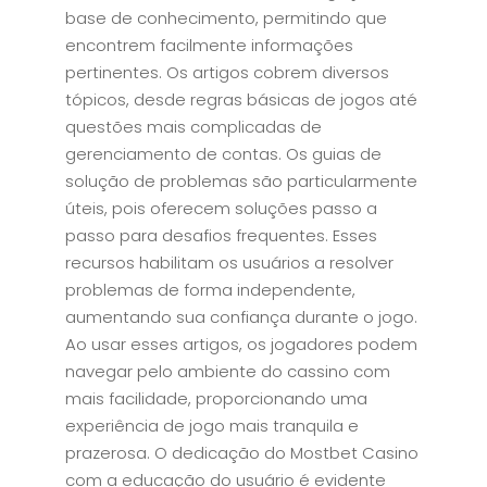
base de conhecimento, permitindo que
encontrem facilmente informações
pertinentes. Os artigos cobrem diversos
tópicos, desde regras básicas de jogos até
questões mais complicadas de
gerenciamento de contas. Os guias de
solução de problemas são particularmente
úteis, pois oferecem soluções passo a
passo para desafios frequentes. Esses
recursos habilitam os usuários a resolver
problemas de forma independente,
aumentando sua confiança durante o jogo.
Ao usar esses artigos, os jogadores podem
navegar pelo ambiente do cassino com
mais facilidade, proporcionando uma
experiência de jogo mais tranquila e
prazerosa. O dedicação do Mostbet Casino
com a educação do usuário é evidente