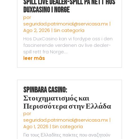
Spill live dealer-spill på nett hos
DuxCasino i Norge
por
seguridad.patrimonial@servicasa.mx
|
Ago 2, 2026
|
Sin categoría
Hos DuxCasino kan vi fordype oss i den
fascinerende verdenen av live dealer-
spill rett fra Norge....
leer más
Spinbara Casino:
Στοιχηματισμός και
Περισσότερα στην Ελλάδα
por
seguridad.patrimonial@servicasa.mx
|
Ago 1, 2026
|
Sin categoría
Για τους Ελλαδίτες παίκτες που αναζητούν