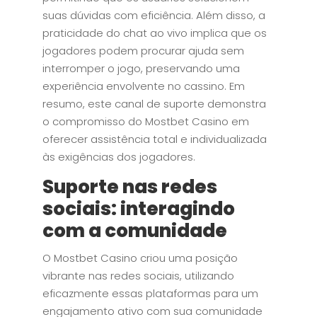
suas dúvidas com eficiência. Além disso, a
praticidade do chat ao vivo implica que os
jogadores podem procurar ajuda sem
interromper o jogo, preservando uma
experiência envolvente no cassino. Em
resumo, este canal de suporte demonstra
o compromisso do Mostbet Casino em
oferecer assistência total e individualizada
às exigências dos jogadores.
Suporte nas redes
sociais: interagindo
com a comunidade
O Mostbet Casino criou uma posição
vibrante nas redes sociais, utilizando
eficazmente essas plataformas para um
engajamento ativo com sua comunidade