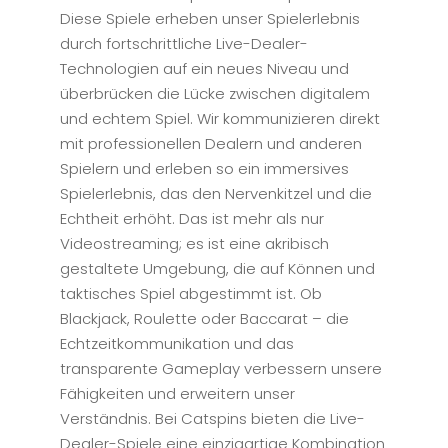
Diese Spiele erheben unser Spielerlebnis
durch fortschrittliche Live-Dealer-
Technologien auf ein neues Niveau und
überbrücken die Lücke zwischen digitalem
und echtem Spiel. Wir kommunizieren direkt
mit professionellen Dealern und anderen
Spielern und erleben so ein immersives
Spielerlebnis, das den Nervenkitzel und die
Echtheit erhöht. Das ist mehr als nur
Videostreaming; es ist eine akribisch
gestaltete Umgebung, die auf Können und
taktisches Spiel abgestimmt ist. Ob
Blackjack, Roulette oder Baccarat – die
Echtzeitkommunikation und das
transparente Gameplay verbessern unsere
Fähigkeiten und erweitern unser
Verständnis. Bei Catspins bieten die Live-
Dealer-Spiele eine einzigartige Kombination