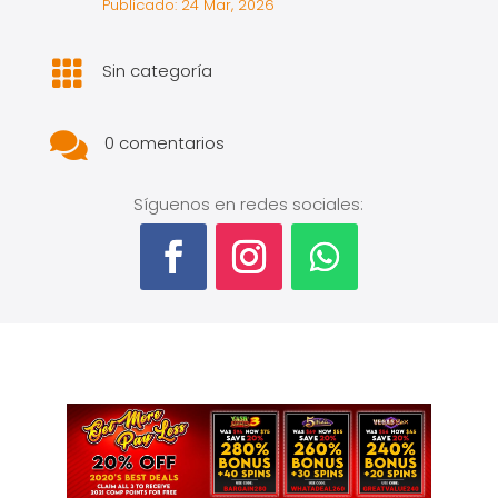
Publicado: 24 Mar, 2026

Sin categoría

0 comentarios
Síguenos en redes sociales: