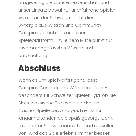
Umgebung, die unsere Leidenschaft und
unser Einsatz bewahrt. Für erfahrene Spieler
wie uns in der Schweiz macht diese
Synergie aus Wissen und Community
Catspins zu mehr als nur einer
Spieleplattform – zu einem Mittelpunkt für
zusammengefasstes Wissen und
Unterhaltung.
Abschluss
Wenn es um Spielvielfalt geht, lässt
Catspins Casino keine Wünsche offen –
besonders für Schweizer Spieler. Egal ob Sie
Slots, klassische Tischspiele oder Live-
Casino-Spiele bevorzugen, hier ist für
langanhaltenden Spielspaß gesorgt. Dank
exzellenter Softwareanbieter und reizvoller
Boni wird das Spielerlebnis immer besser.