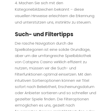
Machen Sie sich mit den
Kategoriebildzeichen bekannt – diese
visuellen Hinweise erleichtern die Erkennung
und unterstützen uns, instinktiv zu steuern.
Such- und Filtertipps
Die rasche Navigation durch die
Spielkategorien ist eine solide Grundlage,
aber um die umfangreiche Spielbibliothek
von Catspins Casino wirklich effizient zu
nutzen, müssen wir die Such- und
Filterfunktionen optimal einsetzen. Mit den
intuitiven Sortieroptionen können wir Titel
sofort nach Beliebtheit, Erscheinungsdatum
oder Anbieter sortieren und so schneller und
gezielter Spiele finden. Die Filteroptionen
ermöglichen es uns, gezielt nach