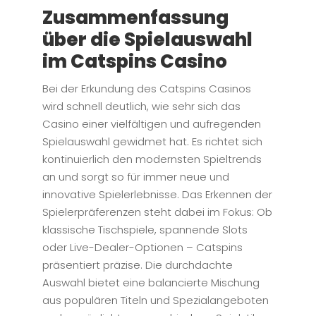
Zusammenfassung
über die Spielauswahl
im Catspins Casino
Bei der Erkundung des Catspins Casinos
wird schnell deutlich, wie sehr sich das
Casino einer vielfältigen und aufregenden
Spielauswahl gewidmet hat. Es richtet sich
kontinuierlich den modernsten Spieltrends
an und sorgt so für immer neue und
innovative Spielerlebnisse. Das Erkennen der
Spielerpräferenzen steht dabei im Fokus: Ob
klassische Tischspiele, spannende Slots
oder Live-Dealer-Optionen – Catspins
präsentiert präzise. Die durchdachte
Auswahl bietet eine balancierte Mischung
aus populären Titeln und Spezialangeboten