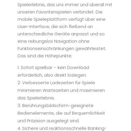
Spielerlebnis, das uns immer und überall mit
unseren Favoritenspielen verbindet. Die
mobile Spieleplattform verfügt über eine
User-Interface, die sich fließend an
unterschiedliche Geräte anpasst und so
eine reibungslos Navigation ohne
Funktionseinschränkungen gewährleistet.
Das sind die Höhepunkte:
Sofort spielbar – kein Download
erforderlich, also direkt loslegen.
Verbesserte Ladezeiten für Spiele
minimieren Wartezeiten und maximieren
das Spielerlebnis.
Berührungsbildschirm-geeignete
Bedienelemente, die auf Bequemlichkeit
und Präzision ausgelegt sind.
Sichere und reaktionsschnelle Banking-