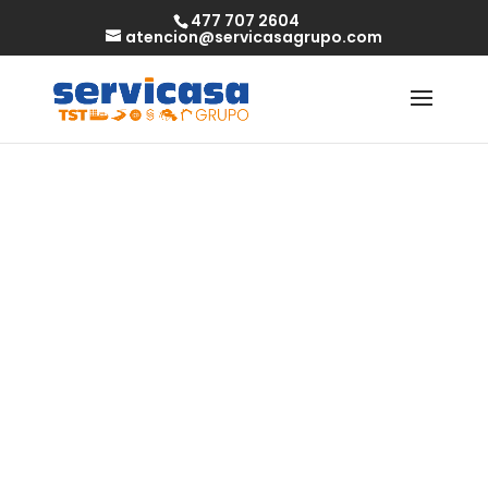
477 707 2604
atencion@servicasagrupo.com
Einzigartige
Spielebibliothek
im Catspins