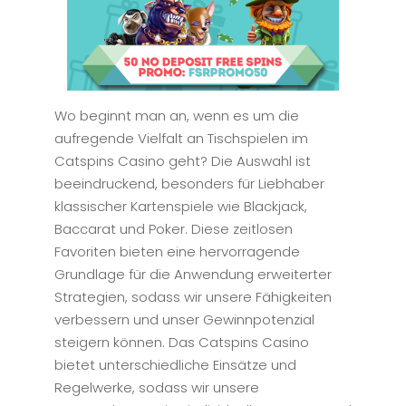
Wo beginnt man an, wenn es um die
aufregende Vielfalt an Tischspielen im
Catspins Casino geht? Die Auswahl ist
beeindruckend, besonders für Liebhaber
klassischer Kartenspiele wie Blackjack,
Baccarat und Poker. Diese zeitlosen
Favoriten bieten eine hervorragende
Grundlage für die Anwendung erweiterter
Strategien, sodass wir unsere Fähigkeiten
verbessern und unser Gewinnpotenzial
steigern können. Das Catspins Casino
bietet unterschiedliche Einsätze und
Regelwerke, sodass wir unsere