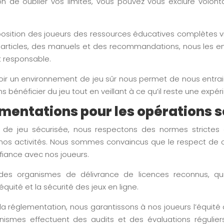
ion de oublier vos limites, vous pouvez vous exclure volo
position des joueurs des ressources éducatives complètes v
s articles, des manuels et des recommandations, nous les en
 responsable.
 un environnement de jeu sûr nous permet de nous entrai
 bénéficier du jeu tout en veillant à ce qu’il reste une expér
ementations pour les opérations 
e de jeu sécurisée, nous respectons des normes strictes
 nos activités. Nous sommes convaincus que le respect de
nfiance avec nos joueurs.
es organismes de délivrance de licences reconnus, qui
quité et la sécurité des jeux en ligne.
a réglementation, nous garantissons à nos joueurs l’équité 
ismes effectuent des audits et des évaluations réguliers