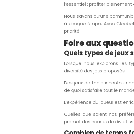
l’essentiel : profiter pleinemen
Nous savons qu’une communicati
à chaque étape. Avec Cleobetr
priorité.
Foire aux questi
Quels types de jeux 
Lorsque nous explorons les ty
diversité des jeux proposés.
Des jeux de table incontourna
de quoi satisfaire tout le mond
L’expérience du joueur est enri
Quelles que soient nos préfér
promet des heures de divertis
Combien de temps fau