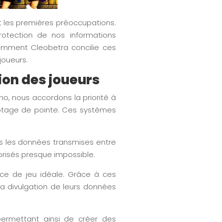
ent les premières préoccupations.
protection de nos informations
comment Cleobetra concilie ces
joueurs.
ion des joueurs
o, nous accordons la priorité à
yptage de pointe. Ces systèmes
es les données transmises entre
torisés presque impossible.
ce de jeu idéale. Grâce à ces
 la divulgation de leurs données
ermettant ainsi de créer des