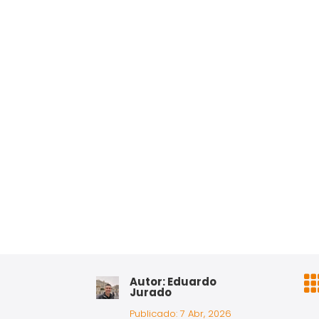
Autor: Eduardo
Jurado
Publicado: 7 Abr, 2026