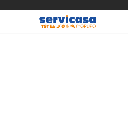
Casino 
é