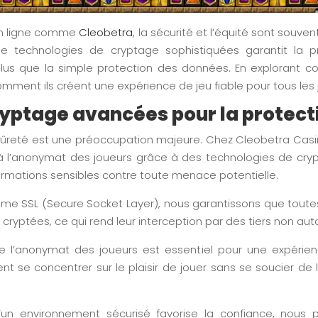
en ligne comme
Cleobetra
, la sécurité et l’équité sont souv
 de technologies de cryptage sophistiquées garantit la 
n plus que la simple protection des données. En explorant 
ment ils créent une expérience de jeu fiable pour tous les 
yptage avancées pour la protect
a sûreté est une préoccupation majeure. Chez Cleobetra Casin
à l’anonymat des joueurs grâce à des technologies de cr
ormations sensibles contre toute menace potentielle.
mme SSL (Secure Socket Layer), nous garantissons que tout
 cryptées, ce qui rend leur interception par des tiers non au
 l’anonymat des joueurs est essentiel pour une expérien
nt se concentrer sur le plaisir de jouer sans se soucier de
n environnement sécurisé favorise la confiance, nous p