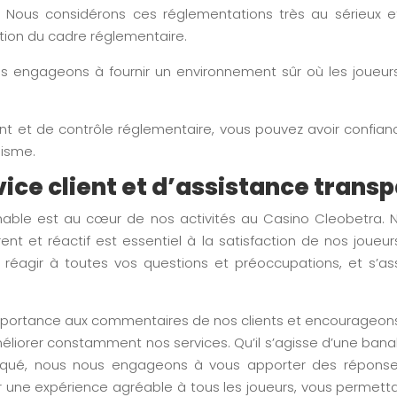
s. Nous considérons ces réglementations très au sérieu
ution du cadre réglementaire.
s engageons à fournir un environnement sûr où les joueurs 
 et de contrôle réglementaire, vous pouvez avoir confiance
lisme.
ice client et d’assistance trans
prochable est au cœur de nos activités au Casino Cleobetr
nt et réactif est essentiel à la satisfaction de nos joueur
r réagir à toutes vos questions et préoccupations, et s’a
ortance aux commentaires de nos clients et encourageons 
liorer constamment nos services. Qu’il s’agisse d’une banal
qué, nous nous engageons à vous apporter des réponses 
ir une expérience agréable à tous les joueurs, vous permett