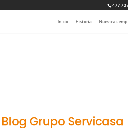
477 70
Inicio
Historia
Nuestras emp
Cleobetra – Sû
quité au Cana
Blog Grupo Servicasa