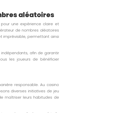
mbres aléatoires
pour une expérience claire et
générateur de nombres aléatoires
 imprévisible, permettant ainsi
indépendants, afin de garantir
tous les joueurs de bénéficier
 manière responsable. Au casino
ns diverses initiatives de jeu
e maîtriser leurs habitudes de