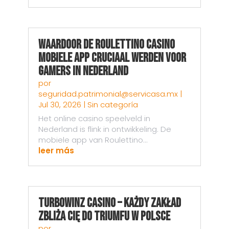
Waardoor de Roulettino Casino
Mobiele App Cruciaal Werden voor
Gamers in Nederland
por
seguridad.patrimonial@servicasa.mx
|
Jul 30, 2026
|
Sin categoría
Het online casino speelveld in
Nederland is flink in ontwikkeling. De
mobiele app van Roulettino...
leer más
TurboWinz Casino – Każdy Zakład
Zbliża Cię do Triumfu w Polsce
por