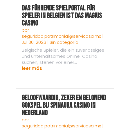
Das führende Spielportal für
Spieler in Belgien ist das Magius
Casino
por
seguridad.patrimonial@servicasa.mx
|
Jul 30, 2026
|
Sin categoría
Belgische Spieler, die ein zuverlässiges
und unterhaltsames Online-Casino
suchen, stehen vor einer...
leer más
Geloofwaardig, Zeker en Belonend
Gokspel bij Spinaura Casino in
Nederland
por
seguridad.patrimonial@servicasa.mx
|