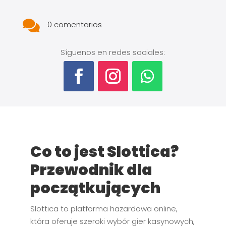

0 comentarios
Síguenos en redes sociales:
Co to jest Slottica?
Przewodnik dla
początkujących
Slottica to platforma hazardowa online,
która oferuje szeroki wybór gier kasynowych,