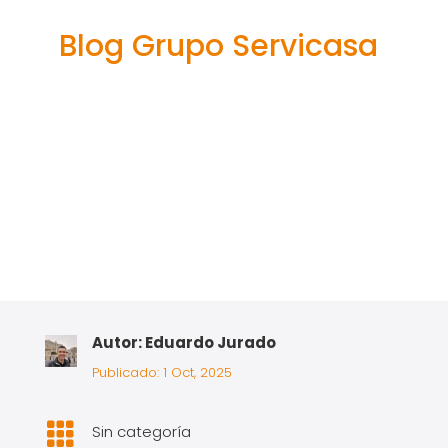
początkujących
Blog Grupo Servicasa
Autor: Eduardo Jurado
Publicado: 1 Oct, 2025

Sin categoría