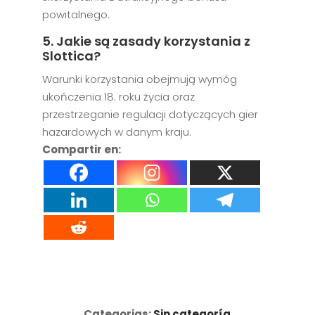
powitalnego.
5. Jakie są zasady korzystania z
Slottica?
Warunki korzystania obejmują wymóg
ukończenia 18. roku życia oraz
przestrzeganie regulacji dotyczących gier
hazardowych w danym kraju.
Compartir en:
Categorias:
Sin categoría