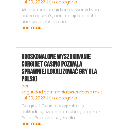
Jul 30, 2026
|
Sin categoría
Als deskundige gids in de wereld van
online casino's, ben ik altijd op jacht
naar websites die de...
leer más
Udoskonalone wyszukiwanie
Corgibet Casino pozwala
sprawniej lokalizować gry dla
Polski
por
seguridad.patrimonial@servicasa.mx
|
Jul 30, 2026
|
Sin categoría
Corgibet Casino przyjrzało się
dokładnie, czego potrzebują gracze z
Polski. Pokazało się, że dla...
leer más