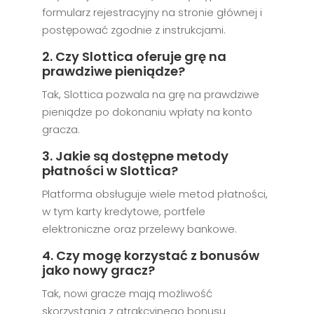
formularz rejestracyjny na stronie głównej i
postępować zgodnie z instrukcjami.
2. Czy Slottica oferuje grę na
prawdziwe pieniądze?
Tak, Slottica pozwala na grę na prawdziwe
pieniądze po dokonaniu wpłaty na konto
gracza.
3. Jakie są dostępne metody
płatności w Slottica?
Platforma obsługuje wiele metod płatności,
w tym karty kredytowe, portfele
elektroniczne oraz przelewy bankowe.
4. Czy mogę korzystać z bonusów
jako nowy gracz?
Tak, nowi gracze mają możliwość
skorzystania z atrakcyjnego bonusu