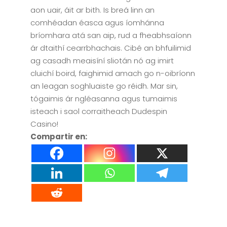
aon uair, áit ar bith. Is breá linn an
comhéadan éasca agus íomhánna
bríomhara atá san aip, rud a fheabhsaíonn
ár dtaithí cearrbhachais. Cibé an bhfuilimid
ag casadh meaisíní sliotán nó ag imirt
cluichí boird, faighimid amach go n-oibríonn
an leagan soghluaiste go réidh. Mar sin,
tógaimis ár ngléasanna agus tumaimis
isteach i saol corraitheach Dudespin
Casino!
Compartir en: