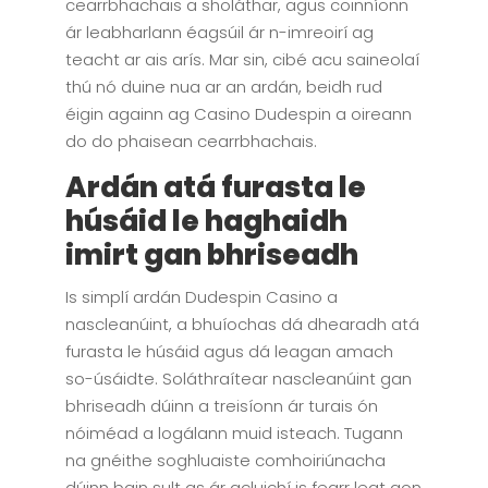
cearrbhachais a sholáthar, agus coinníonn
ár leabharlann éagsúil ár n-imreoirí ag
teacht ar ais arís. Mar sin, cibé acu saineolaí
thú nó duine nua ar an ardán, beidh rud
éigin againn ag Casino Dudespin a oireann
do do phaisean cearrbhachais.
Ardán atá furasta le
húsáid le haghaidh
imirt gan bhriseadh
Is simplí ardán Dudespin Casino a
nascleanúint, a bhuíochas dá dhearadh atá
furasta le húsáid agus dá leagan amach
so-úsáidte. Soláthraítear nascleanúint gan
bhriseadh dúinn a treisíonn ár turais ón
nóiméad a logálann muid isteach. Tugann
na gnéithe soghluaiste comhoiriúnacha
dúinn bain sult as ár gcluichí is fearr leat aon