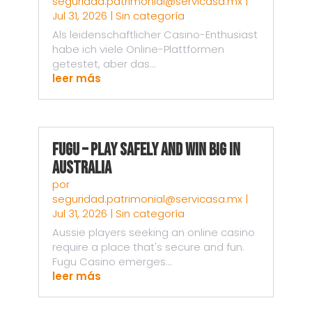
seguridad.patrimonial@servicasa.mx
|
Jul 31, 2026
|
Sin categoría
Als leidenschaftlicher Casino-Enthusiast
habe ich viele Online-Plattformen
getestet, aber das...
leer más
Fugu – Play Safely and Win Big in
Australia
por
seguridad.patrimonial@servicasa.mx
|
Jul 31, 2026
|
Sin categoría
Aussie players seeking an online casino
require a place that's secure and fun.
Fugu Casino emerges...
leer más