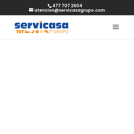
477 707 2604
atencion@servicasagrupo.com
Do Casino is
Fearr agat Ar
Fáil Anois Ar Fud