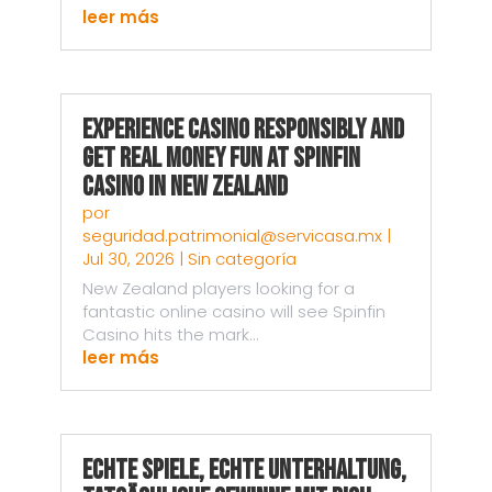
leer más
Experience Casino Responsibly and
Get Real Money Fun at Spinfin
Casino in New Zealand
por
seguridad.patrimonial@servicasa.mx
|
Jul 30, 2026
|
Sin categoría
New Zealand players looking for a
fantastic online casino will see Spinfin
Casino hits the mark...
leer más
Echte Spiele, echte Unterhaltung,