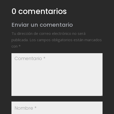
0 comentarios
Enviar un comentario
Tu dirección de correo electrónico no será
publicada.
Los campos obligatorios están marcados
con
*