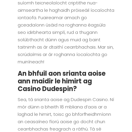
suíomh teicneolaíocht criptithe nua-
aimseartha le haghaidh próiseáil íocaíochta
iontaofa. Fuaireamar amach go
gceadaíonn úsáid na roghanna éagsúla
seo idirbhearta simplí, rud a thugann
solúbthacht dúinn agus muid ag baint
taitnimh as ár dtaithí cearrbhachais. Mar sin,
scrúdaímis ar ár roghanna íocaíochta go
muiníneach!
An bhfuil aon srianta aoise
ann maidir le himirt ag
Casino Dudespin?
Sea, tá srianta aoise ag Dudespin Casino. Ní
mór dúinn a bheith 18 mbliana d’aois ar a
laghad le himirt, toisc go bhforfheidhmíonn
an ceasaíneo fíorú aoise go docht chun
cearrbhachas freagrach a ráthú. Tá sé