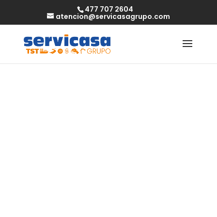
477 707 2604
atencion@servicasagrupo.com
DudeSpin
Casino fornisce
assistenza 24