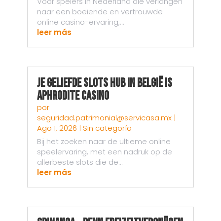
Voor spelers in Nederland die verlangen
naar een boeiende en vertrouwde
online casino-ervaring,...
leer más
Je Geliefde Slots Hub in België is
Aphrodite Casino
por
seguridad.patrimonial@servicasa.mx
|
Ago 1, 2026
|
Sin categoría
Bij het zoeken naar de ultieme online
speelervaring, met een nadruk op de
allerbeste slots die de...
leer más