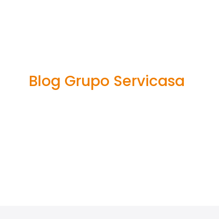
ore su 24, 7
giorni su 7 e
gioco equo in
Italia.
Blog Grupo Servicasa