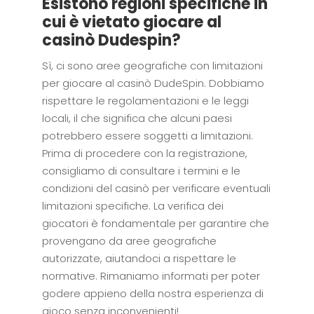
Esistono regioni specifiche in
cui è vietato giocare al
casinò Dudespin?
Sì, ci sono aree geografiche con limitazioni
per giocare al casinò DudeSpin. Dobbiamo
rispettare le regolamentazioni e le leggi
locali, il che significa che alcuni paesi
potrebbero essere soggetti a limitazioni.
Prima di procedere con la registrazione,
consigliamo di consultare i termini e le
condizioni del casinò per verificare eventuali
limitazioni specifiche. La verifica dei
giocatori è fondamentale per garantire che
provengano da aree geografiche
autorizzate, aiutandoci a rispettare le
normative. Rimaniamo informati per poter
godere appieno della nostra esperienza di
gioco senza inconvenienti!