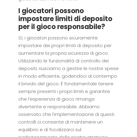
I giocatori possono
impostare limiti di deposito
per il gioco responsabile?
Sì, i giocatori possono sicuramente
impostare dei propri limiti di deposito per
aumentare la propria sicurezza di gioco.
Utilizzando le funzionalità di controllo dei
depositi, riusciamo a gestire le nostre spese
in modo efficiente, godendoci al contempo
il brivido del gioco. È fondamentale tenere
sempre presenti i propri limiti e garantire
che l’esperienza di gioco rimanga
divertente e responsabile. Abbiamo
osservato che l’implementazione di questi
controlli ci consente di mantenere un
equilibrio e di focalizzarci sul