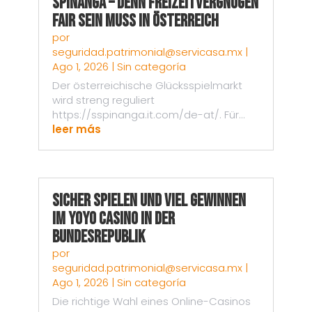
Spinanga – Denn Freizeitvergnügen
fair sein muss in Österreich
por
seguridad.patrimonial@servicasa.mx
|
Ago 1, 2026
|
Sin categoría
Der österreichische Glücksspielmarkt
wird streng reguliert
https://sspinanga.it.com/de-at/. Für...
leer más
Sicher spielen und viel gewinnen
im Yoyo Casino in der
Bundesrepublik
por
seguridad.patrimonial@servicasa.mx
|
Ago 1, 2026
|
Sin categoría
Die richtige Wahl eines Online-Casinos