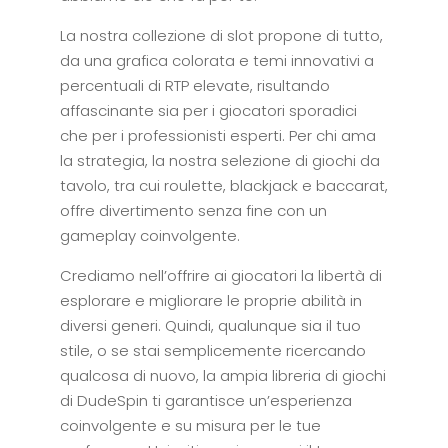
La nostra collezione di slot propone di tutto,
da una grafica colorata e temi innovativi a
percentuali di RTP elevate, risultando
affascinante sia per i giocatori sporadici
che per i professionisti esperti. Per chi ama
la strategia, la nostra selezione di giochi da
tavolo, tra cui roulette, blackjack e baccarat,
offre divertimento senza fine con un
gameplay coinvolgente.
Crediamo nell’offrire ai giocatori la libertà di
esplorare e migliorare le proprie abilità in
diversi generi. Quindi, qualunque sia il tuo
stile, o se stai semplicemente ricercando
qualcosa di nuovo, la ampia libreria di giochi
di DudeSpin ti garantisce un’esperienza
coinvolgente e su misura per le tue