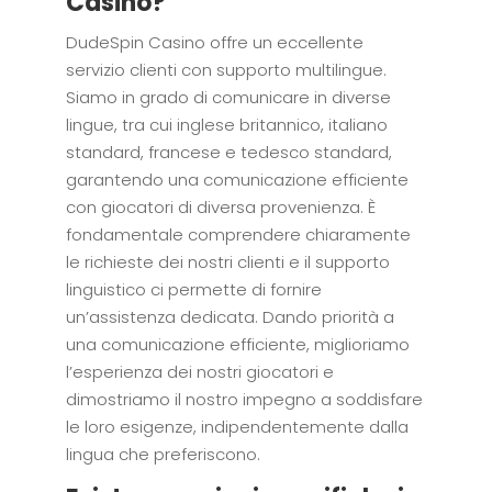
Casino?
DudeSpin Casino offre un eccellente
servizio clienti con supporto multilingue.
Siamo in grado di comunicare in diverse
lingue, tra cui inglese britannico, italiano
standard, francese e tedesco standard,
garantendo una comunicazione efficiente
con giocatori di diversa provenienza. È
fondamentale comprendere chiaramente
le richieste dei nostri clienti e il supporto
linguistico ci permette di fornire
un’assistenza dedicata. Dando priorità a
una comunicazione efficiente, miglioriamo
l’esperienza dei nostri giocatori e
dimostriamo il nostro impegno a soddisfare
le loro esigenze, indipendentemente dalla
lingua che preferiscono.