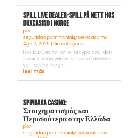
Spill live dealer-spill på nett hos
DuxCasino i Norge
por
seguridad.patrimonial@servicasa.mx
|
Ago 2, 2026
|
Sin categoría
Hos DuxCasino kan vi fordype oss i den
fascinerende verdenen av live dealer-
spill rett fra Norge....
leer más
Spinbara Casino:
Στοιχηματισμός και
Περισσότερα στην Ελλάδα
por
seguridad.patrimonial@servicasa.mx
|