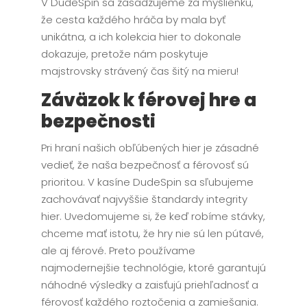
V DudeSpin sa zasadzujeme za myšlienku,
že cesta každého hráča by mala byť
unikátna, a ich kolekcia hier to dokonale
dokazuje, pretože nám poskytuje
majstrovsky strávený čas šitý na mieru!
Záväzok k férovej hre a
bezpečnosti
Pri hraní našich obľúbených hier je zásadné
vedieť, že naša bezpečnosť a férovosť sú
prioritou. V kasíne DudeSpin sa sľubujeme
zachovávať najvyššie štandardy integrity
hier. Uvedomujeme si, že keď robíme stávky,
chceme mať istotu, že hry nie sú len pútavé,
ale aj férové. Preto používame
najmodernejšie technológie, ktoré garantujú
náhodné výsledky a zaisťujú priehľadnosť a
férovosť každého roztočenia a zamiešania.