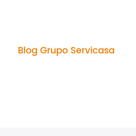
DudeSpin
Casino pre
slovenských
hráčov
Blog Grupo Servicasa