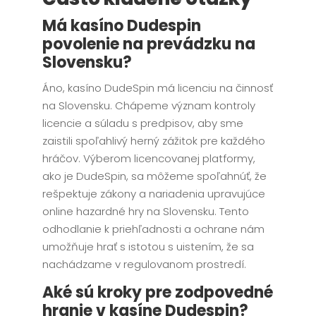
Má kasíno Dudespin
povolenie na prevádzku na
Slovensku?
Áno, kasíno DudeSpin má licenciu na činnosť
na Slovensku. Chápeme význam kontroly
licencie a súladu s predpisov, aby sme
zaistili spoľahlivý herný zážitok pre každého
hráčov. Výberom licencovanej platformy,
ako je DudeSpin, sa môžeme spoľahnúť, že
rešpektuje zákony a nariadenia upravujúce
online hazardné hry na Slovensku. Tento
odhodlanie k priehľadnosti a ochrane nám
umožňuje hrať s istotou s uistením, že sa
nachádzame v regulovanom prostredí.
Aké sú kroky pre zodpovedné
hranie v kasíne Dudespin?