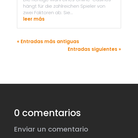
hängt für die zahlreichen Spieler von
zwei Faktoren ab: Sie...
leer más
« Entradas más antiguas
Entradas siguientes »
0 comentarios
Enviar un comentario