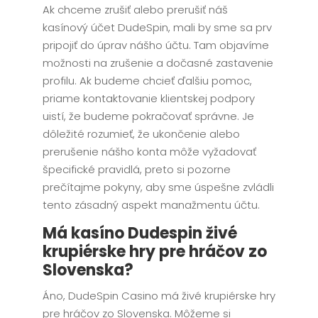
Ak chceme zrušiť alebo prerušiť náš
kasínový účet DudeSpin, mali by sme sa prv
pripojiť do úprav nášho účtu. Tam objavíme
možnosti na zrušenie a dočasné zastavenie
profilu. Ak budeme chcieť ďalšiu pomoc,
priame kontaktovanie klientskej podpory
uistí, že budeme pokračovať správne. Je
dôležité rozumieť, že ukončenie alebo
prerušenie nášho konta môže vyžadovať
špecifické pravidlá, preto si pozorne
prečítajme pokyny, aby sme úspešne zvládli
tento zásadný aspekt manažmentu účtu.
Má kasíno Dudespin živé
krupiérske hry pre hráčov zo
Slovenska?
Áno, DudeSpin Casino má živé krupiérske hry
pre hráčov zo Slovenska. Môžeme si