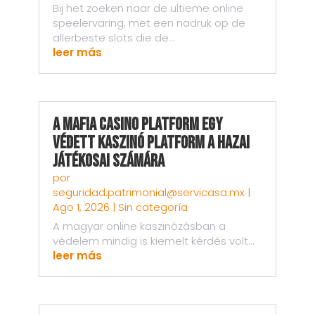
Bij het zoeken naar de ultieme online
speelervaring, met een nadruk op de
allerbeste slots die de...
leer más
A Mafia Casino platform egy
védett kaszinó platform a hazai
játékosai számára
por
seguridad.patrimonial@servicasa.mx
|
Ago 1, 2026
|
Sin categoría
A magyar online kaszinózásban a
védelem mindig is kiemelt kérdés volt...
leer más