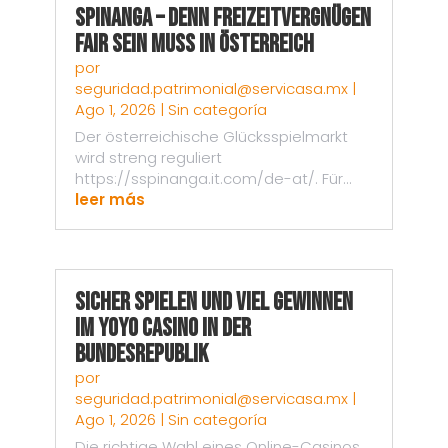
Spinanga – Denn Freizeitvergnügen
fair sein muss in Österreich
por
seguridad.patrimonial@servicasa.mx
|
Ago 1, 2026
|
Sin categoría
Der österreichische Glücksspielmarkt
wird streng reguliert
https://sspinanga.it.com/de-at/. Für...
leer más
Sicher spielen und viel gewinnen
im Yoyo Casino in der
Bundesrepublik
por
seguridad.patrimonial@servicasa.mx
|
Ago 1, 2026
|
Sin categoría
Die richtige Wahl eines Online-Casinos