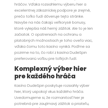
hráčov. Vďaka rozsiahlemu výberu hier a
excelentnej zákazníckej podpore je zrejmé,
prečo toľko ľudí dôveruje tejto stránke.
Navyše na nás čakajú veľkorysé bonusy,
ktoré vylepšia náš herný zážitok. Ale to je len
začiatok. O opatreniach na ochranu a
platobných možnostiach je toho oveľa viac,
vďaka čomu toto kasíno vyniká. Poďme sa
pozrime na to, čo robí z kasína DudeSpin
preferovanú voľbu pre toľkých ľudí.
Komplexný výber hier
pre každého hráča
Kasíno DudeSpin poskytuje rozsiahly výber
hier, ktorý uspokojí vkus každého hráča.
Uvedomujeme si, že rozmanitosť hier je
potrebná pre zaujímavý zážitok a priateľu,