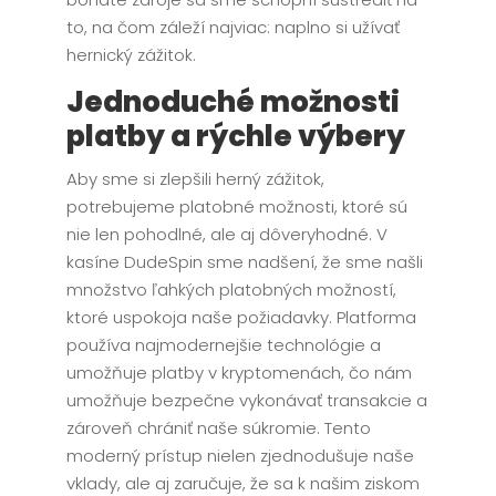
to, na čom záleží najviac: naplno si užívať
hernický zážitok.
Jednoduché možnosti
platby a rýchle výbery
Aby sme si zlepšili herný zážitok,
potrebujeme platobné možnosti, ktoré sú
nie len pohodlné, ale aj dôveryhodné. V
kasíne DudeSpin sme nadšení, že sme našli
množstvo ľahkých platobných možností,
ktoré uspokoja naše požiadavky. Platforma
používa najmodernejšie technológie a
umožňuje platby v kryptomenách, čo nám
umožňuje bezpečne vykonávať transakcie a
zároveň chrániť naše súkromie. Tento
moderný prístup nielen zjednodušuje naše
vklady, ale aj zaručuje, že sa k našim ziskom