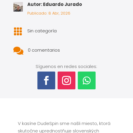
Autor: Eduardo Jurado
Publicado: 8 Abr, 2026

Sin categoría

0 comentarios
Síguenos en redes sociales:
V kasíne DudeSpin sme našli miesto, ktorá
skutočne uprednostňuje slovenských