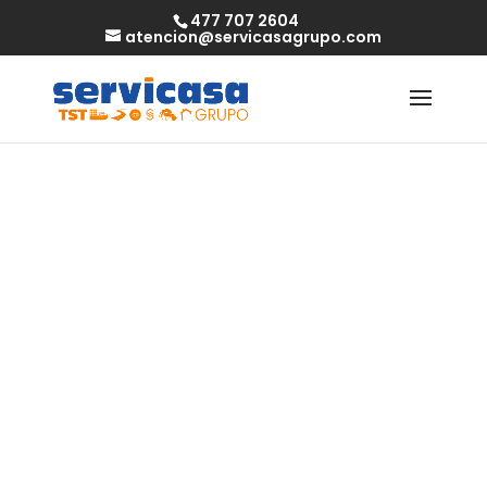
477 707 2604
atencion@servicasagrupo.com
Najdôveryhodnejši
kasínová
platforma v