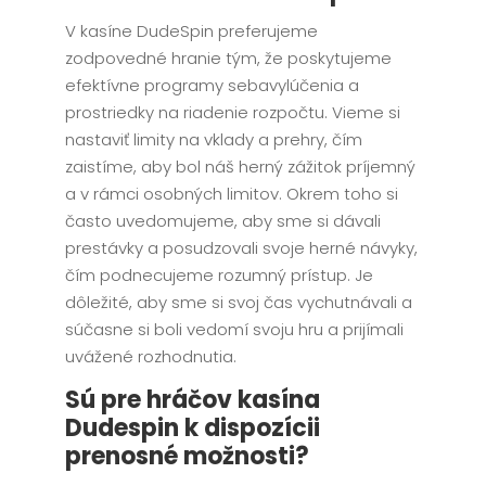
V kasíne DudeSpin preferujeme
zodpovedné hranie tým, že poskytujeme
efektívne programy sebavylúčenia a
prostriedky na riadenie rozpočtu. Vieme si
nastaviť limity na vklady a prehry, čím
zaistíme, aby bol náš herný zážitok príjemný
a v rámci osobných limitov. Okrem toho si
často uvedomujeme, aby sme si dávali
prestávky a posudzovali svoje herné návyky,
čím podnecujeme rozumný prístup. Je
dôležité, aby sme si svoj čas vychutnávali a
súčasne si boli vedomí svoju hru a prijímali
uvážené rozhodnutia.
Sú pre hráčov kasína
Dudespin k dispozícii
prenosné možnosti?