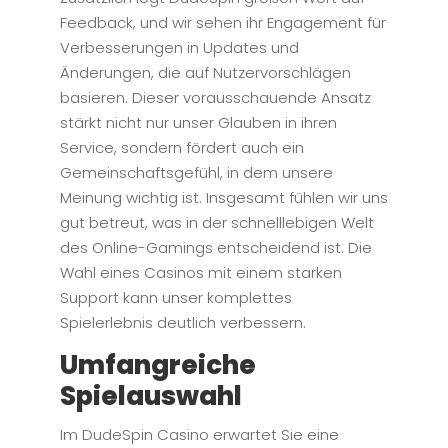
Feedback, und wir sehen ihr Engagement für
Verbesserungen in Updates und
Änderungen, die auf Nutzervorschlägen
basieren. Dieser vorausschauende Ansatz
stärkt nicht nur unser Glauben in ihren
Service, sondern fördert auch ein
Gemeinschaftsgefühl, in dem unsere
Meinung wichtig ist. Insgesamt fühlen wir uns
gut betreut, was in der schnelllebigen Welt
des Online-Gamings entscheidend ist. Die
Wahl eines Casinos mit einem starken
Support kann unser komplettes
Spielerlebnis deutlich verbessern.
Umfangreiche
Spielauswahl
Im DudeSpin Casino erwartet Sie eine