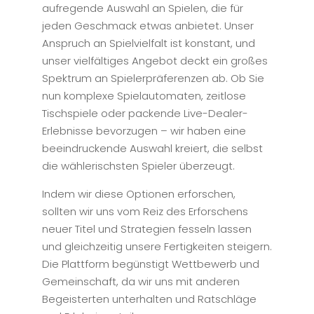
aufregende Auswahl an Spielen, die für
jeden Geschmack etwas anbietet. Unser
Anspruch an Spielvielfalt ist konstant, und
unser vielfältiges Angebot deckt ein großes
Spektrum an Spielerpräferenzen ab. Ob Sie
nun komplexe Spielautomaten, zeitlose
Tischspiele oder packende Live-Dealer-
Erlebnisse bevorzugen – wir haben eine
beeindruckende Auswahl kreiert, die selbst
die wählerischsten Spieler überzeugt.
Indem wir diese Optionen erforschen,
sollten wir uns vom Reiz des Erforschens
neuer Titel und Strategien fesseln lassen
und gleichzeitig unsere Fertigkeiten steigern.
Die Plattform begünstigt Wettbewerb und
Gemeinschaft, da wir uns mit anderen
Begeisterten unterhalten und Ratschläge