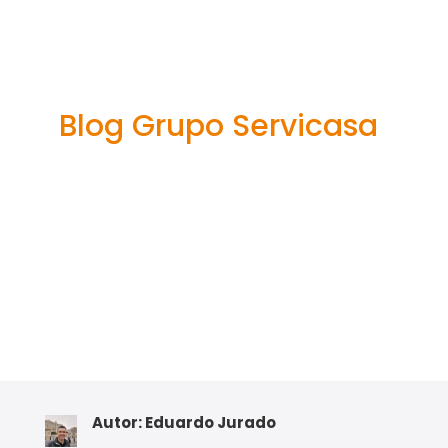
Auszahlungen
für Spieler in der
Schweiz
Blog Grupo Servicasa
Autor: Eduardo Jurado