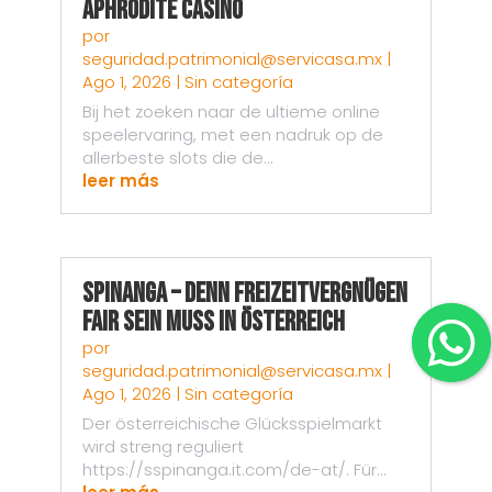
Aphrodite Casino
por
seguridad.patrimonial@servicasa.mx
|
Ago 1, 2026
|
Sin categoría
Bij het zoeken naar de ultieme online
speelervaring, met een nadruk op de
allerbeste slots die de...
leer más
Spinanga – Denn Freizeitvergnügen
fair sein muss in Österreich
por
seguridad.patrimonial@servicasa.mx
|
Ago 1, 2026
|
Sin categoría
Der österreichische Glücksspielmarkt
wird streng reguliert
https://sspinanga.it.com/de-at/. Für...