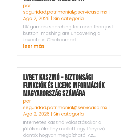
por
seguridad.patrimonial@servicasa.mx
|
Ago 2, 2026
|
Sin categoría
UK gamers searching for more than just
button-mashing are uncovering a
favorite in Chickenroad...
leer más
LVBet kaszinó – Biztonsági
funkciók és licenc információk
Magyarország számára
por
seguridad.patrimonial@servicasa.mx
|
Ago 2, 2026
|
Sin categoría
Internetes kaszinó választásakor a
játékos élmény mellett egy tényező
döntő: hogyan megbízható. Az...