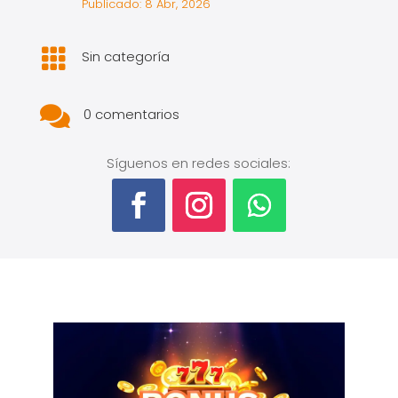
Publicado: 8 Abr, 2026

Sin categoría

0 comentarios
Síguenos en redes sociales: