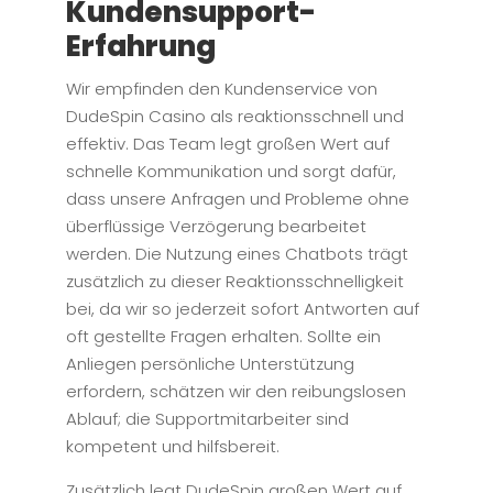
Kundensupport-
Erfahrung
Wir empfinden den Kundenservice von
DudeSpin Casino als reaktionsschnell und
effektiv. Das Team legt großen Wert auf
schnelle Kommunikation und sorgt dafür,
dass unsere Anfragen und Probleme ohne
überflüssige Verzögerung bearbeitet
werden. Die Nutzung eines Chatbots trägt
zusätzlich zu dieser Reaktionsschnelligkeit
bei, da wir so jederzeit sofort Antworten auf
oft gestellte Fragen erhalten. Sollte ein
Anliegen persönliche Unterstützung
erfordern, schätzen wir den reibungslosen
Ablauf; die Supportmitarbeiter sind
kompetent und hilfsbereit.
Zusätzlich legt DudeSpin großen Wert auf