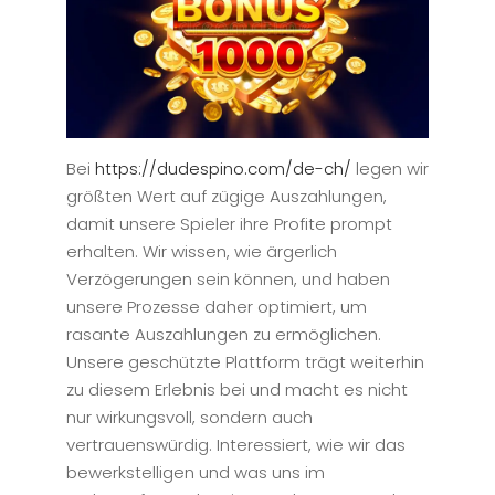
Bei
https://dudespino.com/de-ch/
legen wir
größten Wert auf zügige Auszahlungen,
damit unsere Spieler ihre Profite prompt
erhalten. Wir wissen, wie ärgerlich
Verzögerungen sein können, und haben
unsere Prozesse daher optimiert, um
rasante Auszahlungen zu ermöglichen.
Unsere geschützte Plattform trägt weiterhin
zu diesem Erlebnis bei und macht es nicht
nur wirkungsvoll, sondern auch
vertrauenswürdig. Interessiert, wie wir das
bewerkstelligen und was uns im