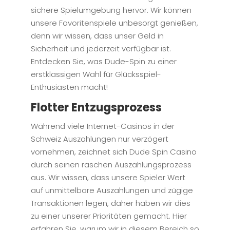
sichere Spielumgebung hervor. Wir können
unsere Favoritenspiele unbesorgt genießen,
denn wir wissen, dass unser Geld in
Sicherheit und jederzeit verfügbar ist.
Entdecken Sie, was Dude-Spin zu einer
erstklassigen Wahl für Glücksspiel-
Enthusiasten macht!
Flotter Entzugsprozess
Während viele Internet-Casinos in der
Schweiz Auszahlungen nur verzögert
vornehmen, zeichnet sich Dude Spin Casino
durch seinen raschen Auszahlungsprozess
aus. Wir wissen, dass unsere Spieler Wert
auf unmittelbare Auszahlungen und zügige
Transaktionen legen, daher haben wir dies
zu einer unserer Prioritäten gemacht. Hier
erfahren Sie, warum wir in diesem Bereich so