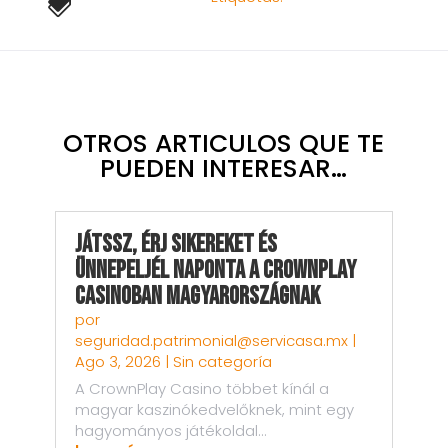

OTROS ARTICULOS QUE TE
PUEDEN INTERESAR…
Játssz, Érj sikereket és
Ünnepeljél Naponta a CrownPlay
Casinoban Magyarországnak
por
seguridad.patrimonial@servicasa.mx
|
Ago 3, 2026
|
Sin categoría
A CrownPlay Casino többet kínál a
magyar kaszinókedvelőknek, mint egy
hagyományos játékoldal...