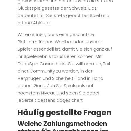
gewährleisten und halten uns an die strikten
Glücksspielgesetze der Schweiz. Das
bedeutet für Sie stets gerechtes Spiel und
offene Abläufe.
Wir erkennen, dass eine geschützte
Plattform für das Wohlbefinden unserer
Spieler essentiell ist, damit Sie sich ganz auf
Ihr Spielerlebnis fokussieren können. Mit
DudeSpin Casino heißt Sie willkommen, Teil
einer Community zu werden, in der
Vergnügen und Sicherheit Hand in Hand
gehen. Genießen Sie Spielspaß auf
höchstem Niveau und seien Sie dabei
jederzeit bestens abgesichert!
Häufig gestellte Fragen
Welche Zahlungsmethoden