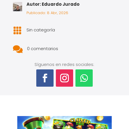
Autor: Eduardo Jurado
Publicado: 8 Abr, 2026

Sin categoría

0 comentarios
Síguenos en redes sociales: