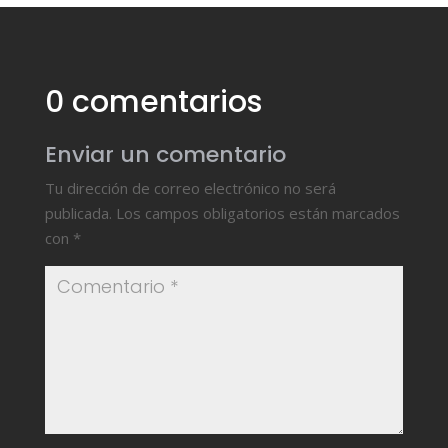
0 comentarios
Enviar un comentario
Tu dirección de correo electrónico no será
publicada.
Los campos obligatorios están marcados
con
*