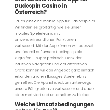
Dudespin Casino in
Österreich?
Ja, es gibt eine mobile App für Casinospiele!
Wir finden es großartig, wie sie unser
mobiles Spielerlebnis mit
anwenderfreundlichen Funktionen
verbessert. Mit der App können wir jederzeit
und überall auf unsere Lieblingsspiele
zugreifen – super praktisch! Dank der
intuitiven Navigation und der attraktiven
Grafik können wir das Angebot ganz einfach
erkunden und ein flüssiges Spielerlebnis
genießen. Die App ist ideal, um unterwegs
unsere Fähigkeiten zu verbessern und dabei
stets motiviert und unterhalten zu bleiben.
Welche Umsatzbedingungen