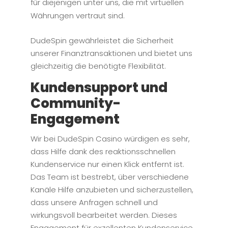
für diejenigen unter uns, die mit virtuellen
Währungen vertraut sind.
DudeSpin gewährleistet die Sicherheit
unserer Finanztransaktionen und bietet uns
gleichzeitig die benötigte Flexibilität.
Kundensupport und
Community-
Engagement
Wir bei DudeSpin Casino würdigen es sehr,
dass Hilfe dank des reaktionsschnellen
Kundenservice nur einen Klick entfernt ist.
Das Team ist bestrebt, über verschiedene
Kanäle Hilfe anzubieten und sicherzustellen,
dass unsere Anfragen schnell und
wirkungsvoll bearbeitet werden. Dieses
Engagement für exzellenten Kundenservice