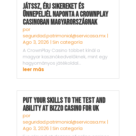
Játssz, Érj sikereket és
Ünnepeljél Naponta a CrownPlay
Casinoban Magyarországnak
por
seguridad.patrimonial@servicasa.mx
|
Ago 3, 2026
|
Sin categoría
A CrownPlay Casino többet kínál a
magyar kaszinókedvelőknek, mint egy
hagyományos játékoldal...
leer más
Put Your Skills to the Test and
Ability at Bizzo Casino for UK
por
seguridad.patrimonial@servicasa.mx
|
Ago 3, 2026
|
Sin categoría