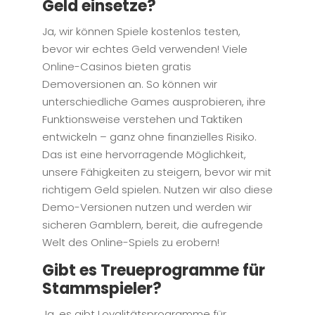
Geld einsetze?
Ja, wir können Spiele kostenlos testen,
bevor wir echtes Geld verwenden! Viele
Online-Casinos bieten gratis
Demoversionen an. So können wir
unterschiedliche Games ausprobieren, ihre
Funktionsweise verstehen und Taktiken
entwickeln – ganz ohne finanzielles Risiko.
Das ist eine hervorragende Möglichkeit,
unsere Fähigkeiten zu steigern, bevor wir mit
richtigem Geld spielen. Nutzen wir also diese
Demo-Versionen nutzen und werden wir
sicheren Gamblern, bereit, die aufregende
Welt des Online-Spiels zu erobern!
Gibt es Treueprogramme für
Stammspieler?
Ja, es gibt Loyalitätsprogramme für