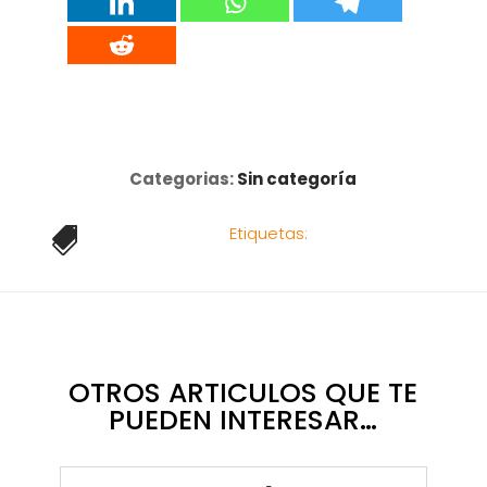
Categorias:
Sin categoría
Etiquetas:

OTROS ARTICULOS QUE TE
PUEDEN INTERESAR…