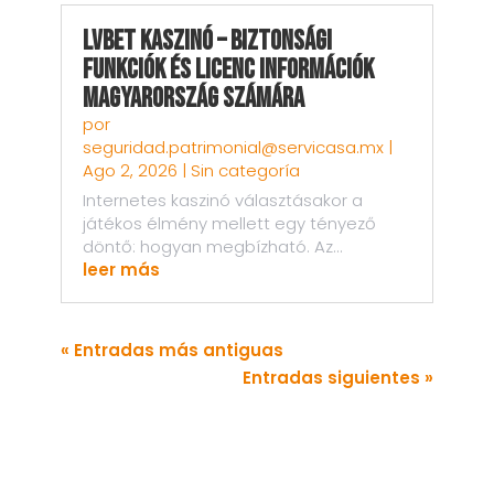
LVBet kaszinó – Biztonsági
funkciók és licenc információk
Magyarország számára
por
seguridad.patrimonial@servicasa.mx
|
Ago 2, 2026
|
Sin categoría
Internetes kaszinó választásakor a
játékos élmény mellett egy tényező
döntő: hogyan megbízható. Az...
leer más
« Entradas más antiguas
Entradas siguientes »