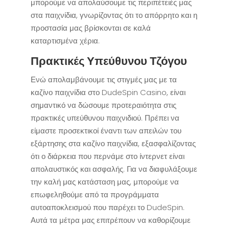
μπορούμε να απολαύσουμε τις περιπέτειές μας
στα παιχνίδια, γνωρίζοντας ότι το απόρρητο και η
προστασία μας βρίσκονται σε καλά
καταρτισμένα χέρια.
Πρακτικές Υπεύθυνου Τζόγου
Ενώ απολαμβάνουμε τις στιγμές μας με τα
καζίνο παιχνίδια στο DudeSpin Casino, είναι
σημαντικό να δώσουμε προτεραιότητα στις
πρακτικές υπεύθυνου παιχνιδιού. Πρέπει να
είμαστε προσεκτικοί έναντι των απειλών του
εξάρτησης στα καζίνο παιχνίδια, εξασφαλίζοντας
ότι ο διάρκεια που περνάμε στο ίντερνετ είναι
απολαυστικός και ασφαλής. Για να διαφυλάξουμε
την καλή μας κατάσταση μας, μπορούμε να
επωφεληθούμε από τα προγράμματα
αυτοαποκλεισμού που παρέχει το DudeSpin.
Αυτά τα μέτρα μας επιτρέπουν να καθορίζουμε