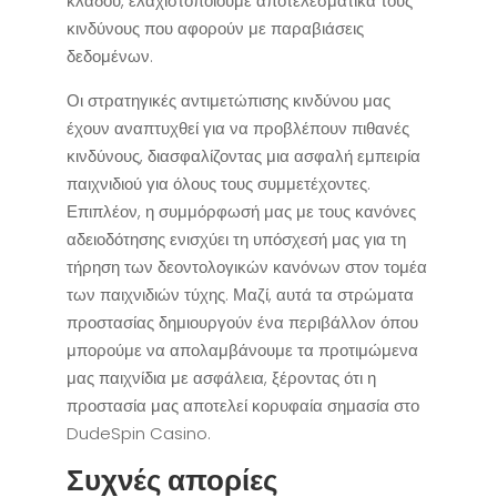
κλάδου, ελαχιστοποιούμε αποτελεσματικά τους
κινδύνους που αφορούν με παραβιάσεις
δεδομένων.
Οι στρατηγικές αντιμετώπισης κινδύνου μας
έχουν αναπτυχθεί για να προβλέπουν πιθανές
κινδύνους, διασφαλίζοντας μια ασφαλή εμπειρία
παιχνιδιού για όλους τους συμμετέχοντες.
Επιπλέον, η συμμόρφωσή μας με τους κανόνες
αδειοδότησης ενισχύει τη υπόσχεσή μας για τη
τήρηση των δεοντολογικών κανόνων στον τομέα
των παιχνιδιών τύχης. Μαζί, αυτά τα στρώματα
προστασίας δημιουργούν ένα περιβάλλον όπου
μπορούμε να απολαμβάνουμε τα προτιμώμενα
μας παιχνίδια με ασφάλεια, ξέροντας ότι η
προστασία μας αποτελεί κορυφαία σημασία στο
DudeSpin Casino.
Συχνές απορίες