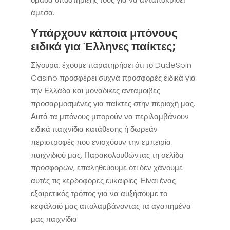
άμεσα.
Υπάρχουν κάποια μπόνους
ειδικά για Έλληνες παίκτες;
Σίγουρα, έχουμε παρατηρήσει ότι το DudeSpin
Casino προσφέρει συχνά προσφορές ειδικά για
την Ελλάδα και μοναδικές ανταμοιβές
προσαρμοσμένες για παίκτες στην περιοχή μας.
Αυτά τα μπόνους μπορούν να περιλαμβάνουν
ειδικά παιχνίδια κατάθεσης ή δωρεάν
περιστροφές που ενισχύουν την εμπειρία
παιχνιδιού μας. Παρακολουθώντας τη σελίδα
προσφορών, επαληθεύουμε ότι δεν χάνουμε
αυτές τις κερδοφόρες ευκαιρίες. Είναι ένας
εξαιρετικός τρόπος για να αυξήσουμε το
κεφάλαιό μας απολαμβάνοντας τα αγαπημένα
μας παιχνίδια!