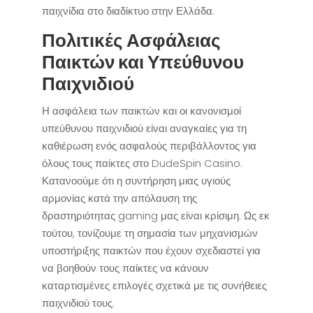
παιχνίδια στο διαδίκτυο στην Ελλάδα.
Πολιτικές Ασφάλειας
Παικτών και Υπεύθυνου
Παιχνιδιού
Η ασφάλεια των παικτών και οι κανονισμοί
υπεύθυνου παιχνιδιού είναι αναγκαίες για τη
καθιέρωση ενός ασφαλούς περιβάλλοντος για
όλους τους παίκτες στο DudeSpin Casino.
Κατανοούμε ότι η συντήρηση μιας υγιούς
αρμονίας κατά την απόλαυση της
δραστηριότητας gaming μας είναι κρίσιμη. Ως εκ
τούτου, τονίζουμε τη σημασία των μηχανισμών
υποστήριξης παικτών που έχουν σχεδιαστεί για
να βοηθούν τους παίκτες να κάνουν
καταρτισμένες επιλογές σχετικά με τις συνήθειες
παιχνιδιού τους.