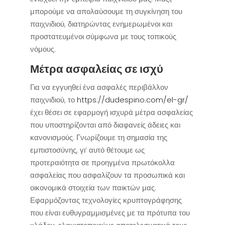
μπορούμε να απολαύσουμε τη συγκίνηση του
παιχνιδιού, διατηρώντας ενημερωμένοι και
προστατευμένοι σύμφωνα με τους τοπικούς
νόμους.
Μέτρα ασφαλείας σε ισχύ
Για να εγγυηθεί ένα ασφαλές περιβάλλον
παιχνιδιού, το
https://dudespino.com/el-gr/
έχει θέσει σε εφαρμογή ισχυρά μέτρα ασφαλείας
που υποστηρίζονται από διαφανείς άδειες και
κανονισμούς. Γνωρίζουμε τη σημασία της
εμπιστοσύνης, γι’ αυτό θέτουμε ως
προτεραιότητα σε προηγμένα πρωτόκολλα
ασφαλείας που ασφαλίζουν τα προσωπικά και
οικονομικά στοιχεία των παικτών μας.
Εφαρμόζοντας τεχνολογίες κρυπτογράφησης
που είναι ευθυγραμμισμένες με τα πρότυπα του