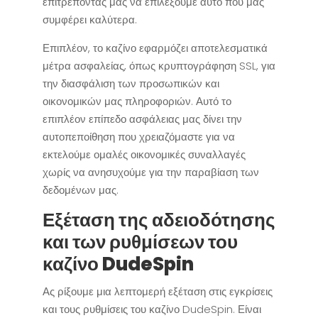
επιτρέποντάς μας να επιλέξουμε αυτό που μας
συμφέρει καλύτερα.
Επιπλέον, το καζίνο εφαρμόζει αποτελεσματικά
μέτρα ασφαλείας, όπως κρυπτογράφηση SSL, για
την διασφάλιση των προσωπικών και
οικονομικών μας πληροφοριών. Αυτό το
επιπλέον επίπεδο ασφάλειας μας δίνει την
αυτοπεποίθηση που χρειαζόμαστε για να
εκτελούμε ομαλές οικονομικές συναλλαγές
χωρίς να ανησυχούμε για την παραβίαση των
δεδομένων μας.
Εξέταση της αδειοδότησης
και των ρυθμίσεων του
καζίνο DudeSpin
Ας ρίξουμε μια λεπτομερή εξέταση στις εγκρίσεις
και τους ρυθμίσεις του καζίνο DudeSpin. Είναι