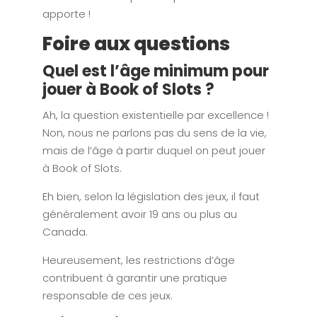
apporte !
Foire aux questions
Quel est l’âge minimum pour
jouer à Book of Slots ?
Ah, la question existentielle par excellence !
Non, nous ne parlons pas du sens de la vie,
mais de l’âge à partir duquel on peut jouer
à Book of Slots.
Eh bien, selon la législation des jeux, il faut
généralement avoir 19 ans ou plus au
Canada.
Heureusement, les restrictions d’âge
contribuent à garantir une pratique
responsable de ces jeux.