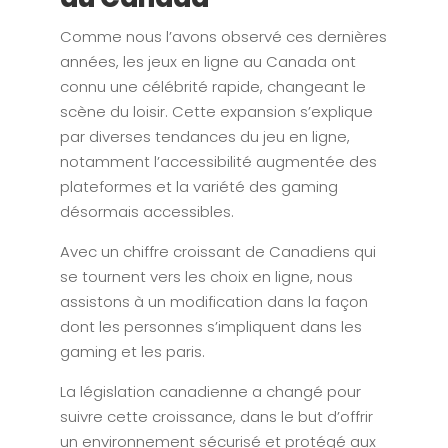
Comme nous l’avons observé ces dernières
années, les jeux en ligne au Canada ont
connu une célébrité rapide, changeant le
scène du loisir. Cette expansion s’explique
par diverses tendances du jeu en ligne,
notamment l’accessibilité augmentée des
plateformes et la variété des gaming
désormais accessibles.
Avec un chiffre croissant de Canadiens qui
se tournent vers les choix en ligne, nous
assistons à un modification dans la façon
dont les personnes s’impliquent dans les
gaming et les paris.
La législation canadienne a changé pour
suivre cette croissance, dans le but d’offrir
un environnement sécurisé et protégé aux