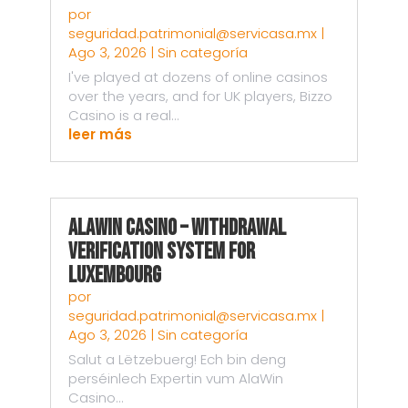
por
seguridad.patrimonial@servicasa.mx
|
Ago 3, 2026
|
Sin categoría
I've played at dozens of online casinos
over the years, and for UK players, Bizzo
Casino is a real...
leer más
AlaWin Casino – Withdrawal
Verification System for
Luxembourg
por
seguridad.patrimonial@servicasa.mx
|
Ago 3, 2026
|
Sin categoría
Salut a Lëtzebuerg! Ech bin deng
perséinlech Expertin vum AlaWin
Casino...