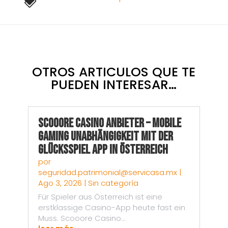

OTROS ARTICULOS QUE TE
PUEDEN INTERESAR…
Scooore Casino Anbieter – Mobile
Gaming Unabhängigkeit mit der
Glücksspiel App in Österreich
por
seguridad.patrimonial@servicasa.mx
|
Ago 3, 2026
|
Sin categoría
Für Spieler aus Österreich ist eine
erstklassige Casino-App heute fast ein
Muss. Scooore Casino...