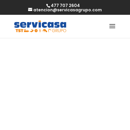
477 707 2604
atencion@servicasagrupo.com
Book of Slots
offre une
aventure de jeu