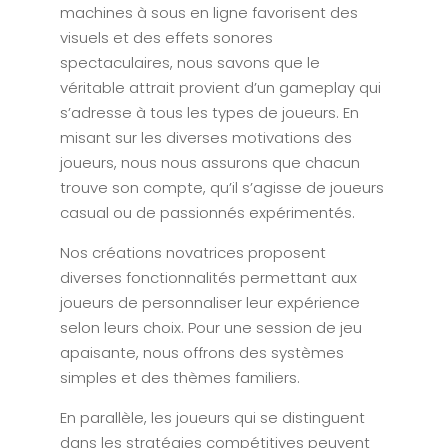
machines à sous en ligne favorisent des
visuels et des effets sonores
spectaculaires, nous savons que le
véritable attrait provient d’un gameplay qui
s’adresse à tous les types de joueurs. En
misant sur les diverses motivations des
joueurs, nous nous assurons que chacun
trouve son compte, qu’il s’agisse de joueurs
casual ou de passionnés expérimentés.
Nos créations novatrices proposent
diverses fonctionnalités permettant aux
joueurs de personnaliser leur expérience
selon leurs choix. Pour une session de jeu
apaisante, nous offrons des systèmes
simples et des thèmes familiers.
En parallèle, les joueurs qui se distinguent
dans les stratégies compétitives peuvent