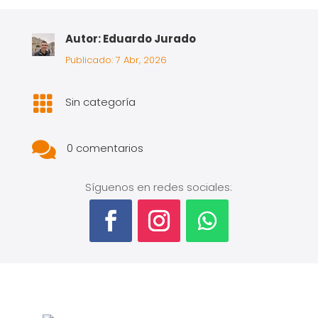
Autor: Eduardo Jurado
Publicado: 7 Abr, 2026

Sin categoría

0 comentarios
Síguenos en redes sociales: