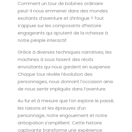
Comment un tour de bobines ordinaire
peut-il nous emmener dans des mondes
excitants d’aventure et d’intrigue ? Tout
s’appuie sur les composants d’histoire
engageants qui ajoutent de la richesse à
notre périple interactif.
Grâce à diverses techniques narratives, les
machines à sous tissent des récits
envoûtants qui nous gardent en suspense.
Chaque tour révèle l’évolution des
personnages, nous donnant l’occasion ainsi
de nous sentir impliqués dans l’aventure.
Au fur et à mesure que l’on explore le passé,
les raisons et les épreuves d’un
personnage, notre engouement et notre
anticipation s’amplifient. Cette histoire
captivante transforme une expérience