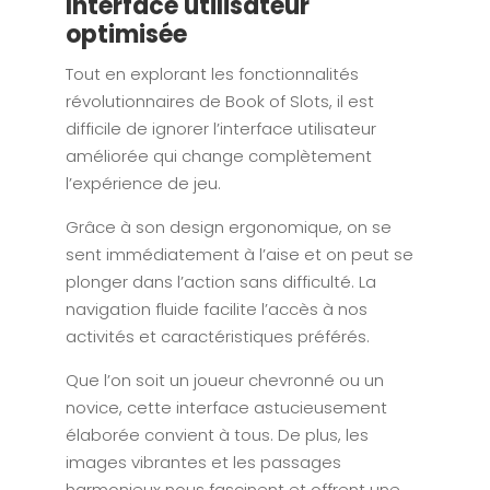
Interface utilisateur
optimisée
Tout en explorant les fonctionnalités
révolutionnaires de Book of Slots, il est
difficile de ignorer l’interface utilisateur
améliorée qui change complètement
l’expérience de jeu.
Grâce à son design ergonomique, on se
sent immédiatement à l’aise et on peut se
plonger dans l’action sans difficulté. La
navigation fluide facilite l’accès à nos
activités et caractéristiques préférés.
Que l’on soit un joueur chevronné ou un
novice, cette interface astucieusement
élaborée convient à tous. De plus, les
images vibrantes et les passages
harmonieux nous fascinent et offrent une