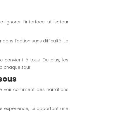
 ignorer l’interface utilisateur
ns l’action sans difficulté. La
 convient à tous. De plus, les
 à chaque tour.
 sous
de voir comment des narrations
e expérience, lui apportant une