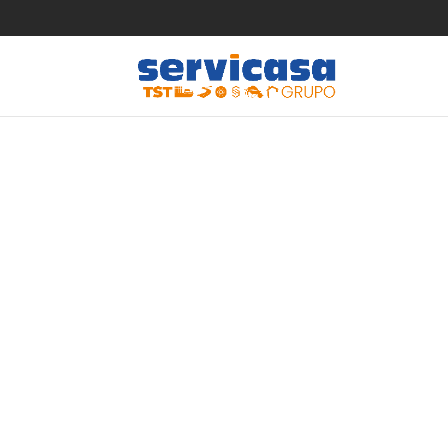
Book of 
de jeu 
haute 