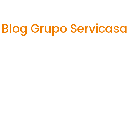
canadien.
Blog Grupo Servicasa