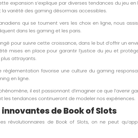
ette expansion s’explique par diverses tendances du jeu en 
la variété des gaming désormais accessibles.
anadiens qui se tournent vers les choix en ligne, nous assi
iquent dans les gaming et les paris.
ngé pour suivre cette croissance, dans le but d’offrir un e
été mises en place pour garantir l’justice du jeu et proté
 plus attrayants.
 réglementation favorise une culture du gaming responsa
ming en ligne.
phénomène, il est passionnant d’imaginer ce que l’avenir ga
 les tendances continueront de modeler nos expériences.
 innovantes de Book of Slots
ques révolutionnaires de Book of Slots, on ne peut qu’a