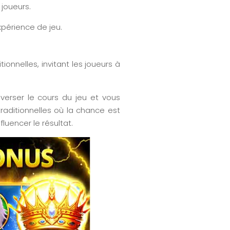
 joueurs.
périence de jeu.
onnelles, invitant les joueurs à
erser le cours du jeu et vous
aditionnelles où la chance est
luencer le résultat.