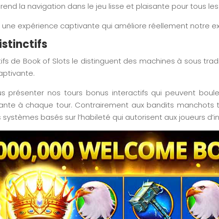
 rend la navigation dans le jeu lisse et plaisante pour tous les
une expérience captivante qui améliore réellement notre ex
stinctifs
fs de Book of Slots le distinguent des machines à sous traditi
aptivante.
présenter nos tours bonus interactifs qui peuvent boulev
ante à chaque tour. Contrairement aux bandits manchots tr
systèmes basés sur l’habileté qui autorisent aux joueurs d’inf