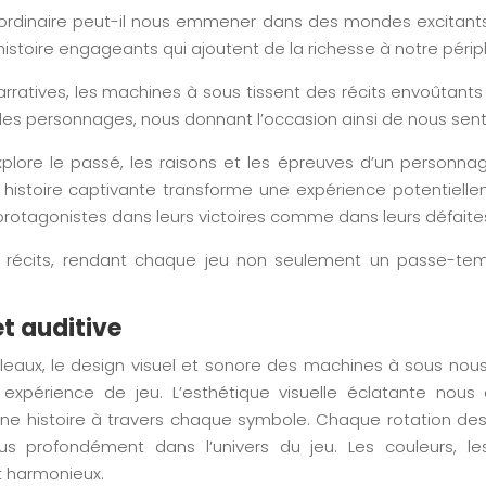
dinaire peut-il nous emmener dans des mondes excitants d
stoire engageants qui ajoutent de la richesse à notre périple
rratives, les machines à sous tissent des récits envoûtant
des personnages, nous donnant l’occasion ainsi de nous senti
xplore le passé, les raisons et les épreuves d’un personn
tte histoire captivante transforme une expérience potentie
s protagonistes dans leurs victoires comme dans leurs défaite
 récits, rendant chaque jeu non seulement un passe-te
et auditive
rouleaux, le design visuel et sonore des machines à sous 
 expérience de jeu. L’esthétique visuelle éclatante nous 
ne histoire à travers chaque symbole. Chaque rotation des
s profondément dans l’univers du jeu. Les couleurs, l
 harmonieux.