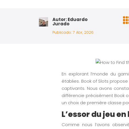
Autor: Eduardo
Jurado
Publicado: 7 Abr, 2026
En explorant l’monde du gami
établies. Book of Slots propos
captivants. Nous avons consta
différencie précisément Book of
un choix de première classe pou
L’essor du jeu en
Comme nous l’avons observé 