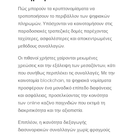
Πώς μπορούν τα κρυπτονομίσματα να
τροποποιήσουν το περιβάλλον των ψηφιακών
πληρωμών; Υπόσχονται να καινοτομήσουν στις
παραδοσιακές τραπεζικές δομές παρέχοντας
ταχύτερες, ασφαλέστερες και αποκεντρωμένες
μεθόδους συναλλαγών.
Οι πιθανοί χρήστες χαίρονται μειωμένες
χρεώσεις και την εξάλειψη των μεσαζόντων, κάτι
που συνήθως περιπλέκει τις συναλλαγές. Με την
καινοτομία blockchain, τα ψηφιακά νομίσματα
προσφέρουν ένα μοναδικό επίπεδο διαφάνειας
και ασφάλειας, προσελκύοντας την κοινότητα
των online καζίνο παιχνιδιών που εκτιμά τη
διακριτικότητα και την αξιοπιστία.
Επιπλέον, η ικανότητα διεξαγωγής
διασυνοριακών συναλλαγών χωρίς φραγμούς