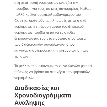
στη μετατροπή νομισμάτων ενισχύει την
πρόσβαση για τους παίκτες παγκοσμίως. Καθώς
πολλά καζίνο, συμπεριλαμβανομένου του
Casinia, υιοθετούν τις πληρωμές με ψηφιακά
νομίσματα, η επίδραση αυτού του ψηφιακού
νομίσματος προβλέπεται να ενισχυθεί,
δημιουργώντας ένα νέο πρότυπο στον τομέα
των διαδικτυακών συναλλαγών, όπου η
καινοτομία συγκρούεται την ενεργοποίηση των
χρηστών.
Το μέλλον των οικονομικών συναλλαγών μπορεί
πιθανώς να βρίσκεται στα χέρια των ψηφιακών
νομισμάτων.
Διαδικασίες και
Χρονοδιαγράμματα
Ανάληψης