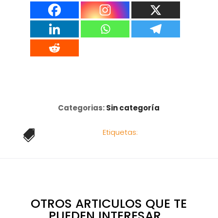
Categorias:
Sin categoría
Etiquetas:

OTROS ARTICULOS QUE TE
PUEDEN INTERESAR…