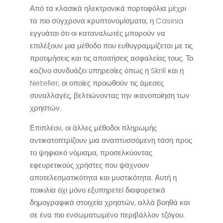
Από τα κλασικά ηλεκτρονικά πορτοφόλια μέχρι
τα πιο σύγχρονα κρυπτονομίσματα, η Casinia
εγγυάται ότι οι καταναλωτές μπορούν να
επιλέξουν μια μέθοδο που ευθυγραμμίζεται με τις
προτιμήσεις και τις απαιτήσεις ασφαλείας τους. Το
καζίνο συνδυάζει υπηρεσίες όπως η Skrill και η
Neteller, οι οποίες προωθούν τις άμεσες
συναλλαγές, βελτιώνοντας την ικανοποίηση των
χρηστών.
Επιπλέον, οι άλλες μέθοδοι πληρωμής
αντικατοπτρίζουν μια αναπτυσσόμενη τάση προς
το ψηφιακό νόμισμα, προσελκύοντας
εφευρετικούς χρήστες που ψάχνουν
αποτελεσματικότητα και μυστικότητα. Αυτή η
ποικιλία όχι μόνο εξυπηρετεί διαφορετικά
δημογραφικά στοιχεία χρηστών, αλλά βοηθά και
σε ένα πιο ενσωματωμένο περιβάλλον τζόγου.