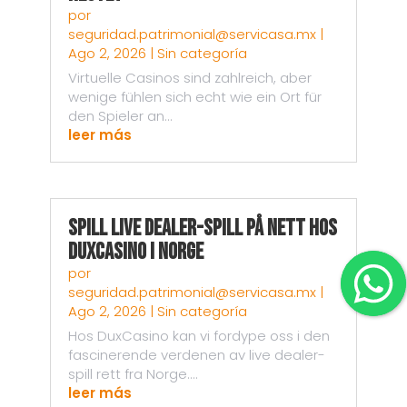
por
seguridad.patrimonial@servicasa.mx
|
Ago 2, 2026
|
Sin categoría
Virtuelle Casinos sind zahlreich, aber
wenige fühlen sich echt wie ein Ort für
den Spieler an...
leer más
Spill live dealer-spill på nett hos
DuxCasino i Norge
por
seguridad.patrimonial@servicasa.mx
|
Ago 2, 2026
|
Sin categoría
Hos DuxCasino kan vi fordype oss i den
fascinerende verdenen av live dealer-
spill rett fra Norge....
leer más