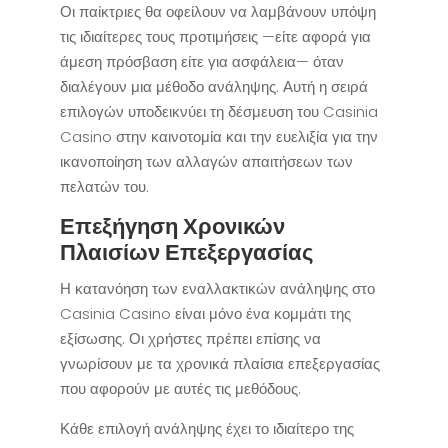
Οι παίκτριες θα οφείλουν να λαμβάνουν υπόψη
τις ιδιαίτερες τους προτιμήσεις —είτε αφορά για
άμεση πρόσβαση είτε για ασφάλεια— όταν
διαλέγουν μια μέθοδο ανάληψης. Αυτή η σειρά
επιλογών υποδεικνύει τη δέσμευση του Casinia
Casino στην καινοτομία και την ευελιξία για την
ικανοποίηση των αλλαγών απαιτήσεων των
πελατών του.
Επεξήγηση Χρονικών
Πλαισίων Επεξεργασίας
Η κατανόηση των εναλλακτικών ανάληψης στο
Casinia Casino είναι μόνο ένα κομμάτι της
εξίσωσης. Οι χρήστες πρέπει επίσης να
γνωρίσουν με τα χρονικά πλαίσια επεξεργασίας
που αφορούν με αυτές τις μεθόδους.
Κάθε επιλογή ανάληψης έχει το ιδιαίτερο της