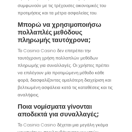
συμφωνούν με τις τρέχουσες οικονομικές του
προτιμήσεις και τα μέτρα ασφαλείας του.
Μπορώ να χρησιμοποιήσω
πολλαπλές μεθόδους
πληρωμής ταυτόχρονα;
Το Casinia Casino δεν επιτρέπει την
ταυτόχρονη χρήση πολλαπλών μεθόδων
πληρωμής για συναλλαγές. Οι χρήστες πρέπει
να επιλέγουν μία προτιμώμενη μέθοδο κάθε
φορά, διασφαλίζοντας ομαλότερη διαχείριση και
βελτιωμένη ασφάλεια κατά τις καταθέσεις και τις
αναλήψεις.
Ποια νομίσματα γίνονται
αποδεκτά για συναλλαγές;
Το Casinia Casino δέχεται μια μεγάλη γκάμα