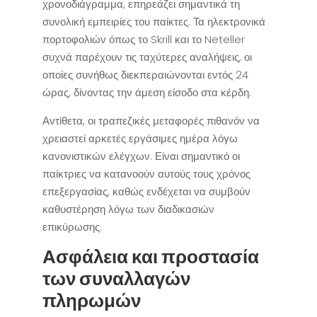
χρονοδιάγραμμα, επηρεάζει σημαντικά τη
συνολική εμπειρίες του παίκτες. Τα ηλεκτρονικά
πορτοφολιών όπως το Skrill και το Neteller
συχνά παρέχουν τις ταχύτερες αναλήψεις, οι
οποίες συνήθως διεκπεραιώνονται εντός 24
ώρας, δίνοντας την άμεση είσοδο στα κέρδη.
Αντίθετα, οι τραπεζικές μεταφορές πιθανόν να
χρειαστεί αρκετές εργάσιμες ημέρα λόγω
κανονιστικών ελέγχων. Είναι σημαντικό οι
παίκτριες να κατανοούν αυτούς τους χρόνος
επεξεργασίας, καθώς ενδέχεται να συμβούν
καθυστέρηση λόγω των διαδικασιών
επικύρωσης.
Ασφάλεια και προστασία
των συναλλαγών
πληρωμών