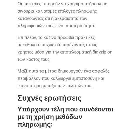
Οι παίκτριες μπορούν να χρησιμοποιήσουν με
σιγουριά καινοτόμες επιλογές πληρωμής,
κατανοώντας ότι η ακεραιότητα των
πληροφοριών τους είναι προτεραιότητα.
Επιπλέον, το καζίνο προωθεί πρακτικές
υπεύθυνου παιχνιδιού παρέχοντας στους
χρήστες μέσα για την αποτελεσματική διαχείριση
των κόστος τους.
Μαζί, αυτά τα μέτρα δημιουργούν ένα ασφαλές
περιβάλλον που καλλιεργεί εμπιστοσύνη και
ικανοποίηση μεταξύ των πελατών του.
Συχνές ερωτήσεις
Υπάρχουν τέλη που συνδέονται
με τη χρήση μεθόδων
πληρωμής;