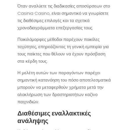
Όταν αναλύετε τις διαδικασίες αποσύρσεων στο
Casinia Casino, είναι σημαντικό να γνωρίσετε
τις διαθέσιμες επιλογές και τα σχετικά
χρονοδιαγράμματα επεξεργασίας τους.
Ποικιλόμορφες μέθοδοι παρέχουν ποικίλες
ταχύτητες, επηρεάζοντας τη γενική εμπειρία για
τους παίκτες που θέλουν να έχουν πρόσβαση
στα κέρδη τους.
Η μελέτη αυτών των παραγόντων παρέχει
σημαντική κατανόηση του πόσο αποτελεσματικά
μπορούν να μεταφερθούν χρήματα μετά την
ολοκλήρωση των δραστηριοτήτων καζίνο
παιχνιδιών.
Διαθέσιμες εναλλακτικές
ανάληψης