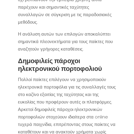
παρέχουν και σημαντικές ταχύτητες
συναλλαγών σε σύγκριση με τις παραδοσιακές
μεθόδους.
Η ανάλυση αυτών των επιλογών αποκαλύπτει
σημαντικά πλεονεκτήματα για τους παίκτες που
αναζητούν γρήγορες καταθέσεις.
Δημοφιλείς πάροχοι
ηλεκτρονικού πορτοφολιού
Πολλοί παίκτες επιλέγουν να χρησιμοποιούν
ηλεκτρονικά πορτοφόλια για τις συναλλαγές τους
στο καζίνο εξαιτίας της ταχύτητας και της
ευκολίας που προφέρουν αυτές οι πλατφόρμες.
Αρκετοί δημοφιλείς πάροχοι ηλεκτρονικών
πορτοφολιών στοχεύουν ιδιαίτερα στα online
τυχερά παιχνίδια, επιτρέποντας στους παίκτες να
καταθέτουν και να ανακτούν χρήματα χωρίς