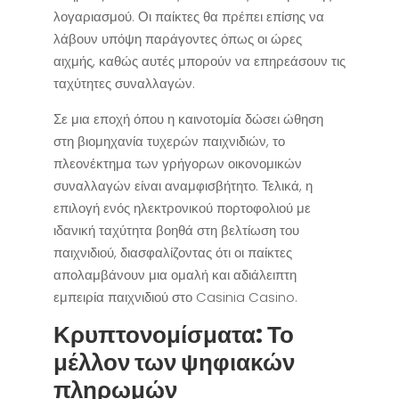
λογαριασμού. Οι παίκτες θα πρέπει επίσης να
λάβουν υπόψη παράγοντες όπως οι ώρες
αιχμής, καθώς αυτές μπορούν να επηρεάσουν τις
ταχύτητες συναλλαγών.
Σε μια εποχή όπου η καινοτομία δώσει ώθηση
στη βιομηχανία τυχερών παιχνιδιών, το
πλεονέκτημα των γρήγορων οικονομικών
συναλλαγών είναι αναμφισβήτητο. Τελικά, η
επιλογή ενός ηλεκτρονικού πορτοφολιού με
ιδανική ταχύτητα βοηθά στη βελτίωση του
παιχνιδιού, διασφαλίζοντας ότι οι παίκτες
απολαμβάνουν μια ομαλή και αδιάλειπτη
εμπειρία παιχνιδιού στο Casinia Casino.
Κρυπτονομίσματα: Το
μέλλον των ψηφιακών
πληρωμών