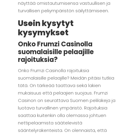
näyttää omistautumisensa vastuullisen ja
turvallisen peliympäristön säilyttämiseen.
Usein kysytyt
kysymykset
Onko Frumzi Casinolla
suomalaisille pelaajille
rajoituksia?
Onko Frumzi Casinolla rajoituksia
suomalaisille pelaajille? Meidän pitäisi tutkia
tätä. On tärkeää taattava sekä lakien
mukaisuus että pelaajien suojaus. Frumzi
Casinon on seurattava Suomen pelilakeja ja
luotava turvallinen ympäristö. Rajoituksia
saattaa kuitenkin olla olemassa johtuen
nettipelaamista säätelevistä
sääntelyrakenteista. On olennaista, että