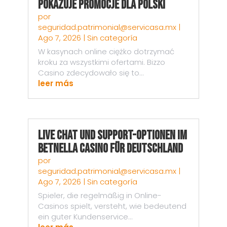
pokazuje promocje dla Polski
por
seguridad.patrimonial@servicasa.mx
|
Ago 7, 2026
|
Sin categoría
W kasynach online ciężko dotrzymać
kroku za wszystkimi ofertami. Bizzo
Casino zdecydowało się to...
leer más
Live Chat und Support-Optionen im
Betnella Casino für Deutschland
por
seguridad.patrimonial@servicasa.mx
|
Ago 7, 2026
|
Sin categoría
Spieler, die regelmäßig in Online-
Casinos spielt, versteht, wie bedeutend
ein guter Kundenservice...