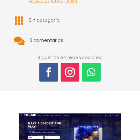
Publicado: 23 Mar, 2026

Sin categoría

0 comentarios
Síguenos en redes sociales: