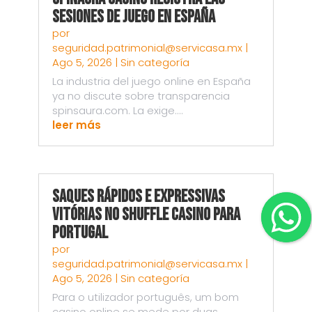
sesiones de juego en España
por
seguridad.patrimonial@servicasa.mx
|
Ago 5, 2026
|
Sin categoría
La industria del juego online en España
ya no discute sobre transparencia
spinsaura.com. La exige....
leer más
Saques Rápidos e Expressivas
Vitórias no Shuffle Casino para
Portugal
por
seguridad.patrimonial@servicasa.mx
|
Ago 5, 2026
|
Sin categoría
Para o utilizador português, um bom
casino online se mede por duas