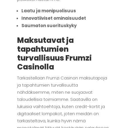
Laatu ja monipuolisuus
Innovatiiviset ominaisuudet
Saumaton suorituskyky
Maksutavat ja
tapahtumien
turvallisuus Frumzi
Casinolla
Tarkastellaan Frumzi Casinon maksutapoja
ja tapahtumien turvallisuutta
nähdäksemme, miten ne suojaavat
taloudellisia toimiamme. Saatavilla on
lukuisia vaihtoehtoja, kuten credit-kortit ja
digitaaliset lompakot, joten meidän on
tarkasteltava, kuinka hyvin nämä
menetelmät liittyvät kestävään salaukseen