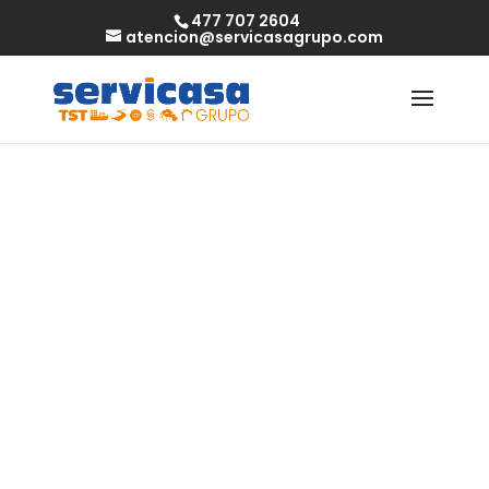
477 707 2604
atencion@servicasagrupo.com
Onko Frumzi
Casinolla
turvallista