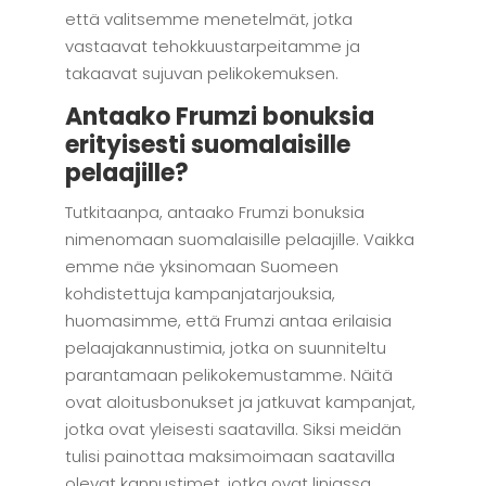
että valitsemme menetelmät, jotka
vastaavat tehokkuustarpeitamme ja
takaavat sujuvan pelikokemuksen.
Antaako Frumzi bonuksia
erityisesti suomalaisille
pelaajille?
Tutkitaanpa, antaako Frumzi bonuksia
nimenomaan suomalaisille pelaajille. Vaikka
emme näe yksinomaan Suomeen
kohdistettuja kampanjatarjouksia,
huomasimme, että Frumzi antaa erilaisia
pelaajakannustimia, jotka on suunniteltu
parantamaan pelikokemustamme. Näitä
ovat aloitusbonukset ja jatkuvat kampanjat,
jotka ovat yleisesti saatavilla. Siksi meidän
tulisi painottaa maksimoimaan saatavilla
olevat kannustimet, jotka ovat linjassa