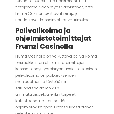
turvaa taloudellisia ja henkilökohtaisia
tietojamme, vaan myös vahvistavat, että
Frumzi Casinon pelit ovat reiluja ja
noudattavat kansainväliset vaatimukset.
Pelivalikoima ja
ohjelmistotoimittajat
Frumzi Casinolla
Frumzi Casinolla on vaikuttava pelivalikoima
ensiluokkaisten ohjelmistotoimittajien
kanssa tehdyn yhteistyön ansiosta. Kasinon
pelivalikoima on poikkeuksellisen
monipuolinen ja täyttää niin
satunnaispelaajien kuin
ammattilaispelaajienkin tarpeet.
Katsotaanpa, miten heidän
ohjelmistokumppanuutensa rikastuttavat
pelikokemustamme: