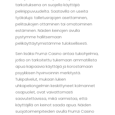
tarkoituksena on suojella käyttäjiä
peliriippuvuudelta. Saatavilla on useita
työkaluja: talletusrajojen asettaminen,
pelitaukojen ottaminen tai omatoiminen
estäminen. Näiden keinojen avulla
pystymme hallitsemaan
pelikäyttäytymistämme tuloksellisesti.
Sen lisäksi Frumzi Casino antaa tukiohjelmia,
jotka on tarkoitettu tukemaan ammatillista
apua kaipaavia käyttäjiä ja korostamaan
psyykkisen hyvinvoinnin merkitystä.
Tukipalvelut, mukaan lukien
uhkapeliongelmiin keskittyneet kolmannet
osapuolet, ovat vaivattomasti
saavutettavissa, mikä varmistaa, että
käyttäjillä on keinot saada apua. Näiden
suojatoimenpiteiden avulla Frumzi Casino