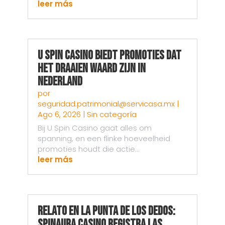
leer más
U Spin Casino Biedt Promoties Dat
Het Draaien Waard Zijn in
Nederland
por
seguridad.patrimonial@servicasa.mx
|
Ago 6, 2026
|
Sin categoría
Bij U Spin Casino gaat alles om
spanning, en een flinke hoeveelheid
promoties houdt die actie...
leer más
Relato en la punta de los dedos:
Spinaura Casino registra las