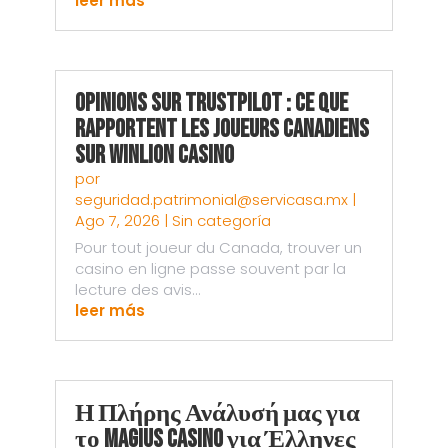
leer más
Opinions sur Trustpilot : Ce que
rapportent les joueurs canadiens
sur Winlion Casino
por
seguridad.patrimonial@servicasa.mx
|
Ago 7, 2026
|
Sin categoría
Pour tout joueur du Canada, trouver un
casino en ligne passe souvent par la
lecture des avis...
leer más
Η Πλήρης Ανάλυσή μας για
το Magius Casino για Έλληνες