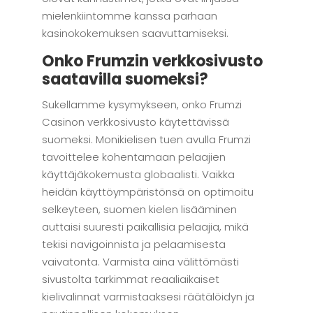
mielenkiintomme kanssa parhaan
kasinokokemuksen saavuttamiseksi.
Onko Frumzin verkkosivusto
saatavilla suomeksi?
Sukellamme kysymykseen, onko Frumzi
Casinon verkkosivusto käytettävissä
suomeksi. Monikielisen tuen avulla Frumzi
tavoittelee kohentamaan pelaajien
käyttäjäkokemusta globaalisti. Vaikka
heidän käyttöympäristönsä on optimoitu
selkeyteen, suomen kielen lisääminen
auttaisi suuresti paikallisia pelaajia, mikä
tekisi navigoinnista ja pelaamisesta
vaivatonta. Varmista aina välittömästi
sivustolta tarkimmat reaaliaikaiset
kielivalinnat varmistaaksesi räätälöidyn ja