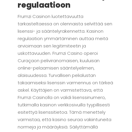
regulaatioon
Frumzi Casinon luotettavuutta
tarkasteltaessa on olennaista selvittää sen
lisenssi- ja sääntelyrakennetta. Kasinon
regulaation ymmärtäminen auttaa meitä
arvioimaan sen legitimiteetin ja
uskottavuuden. Frumzi Casino operoi
Curaçaon peliviranomaisen, kuuluisan
online-pelaamisen sääntelyelimen,
alaisuudessa. Turvallisen pelialustan
takaamiseksi lisenssin varmennus on tärkeä
askel. Käyttäjien on varmistettava, että
Frumzi Casinolla on validi lisenssinumero,
tutkimalla kasinon verkkosivuilla tyypillisesti
esitettyä lisenssitietoa. Tämä menettely
varmistaa, että kasino seuraa vakiintuneita
normeja ja määräyksiä. Säilyttämällä