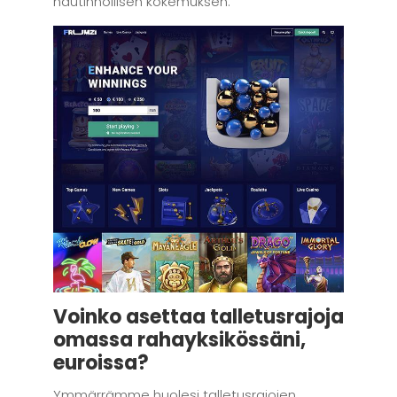
nautinnollisen kokemuksen.
Voinko asettaa talletusrajoja
omassa rahayksikössäni,
euroissa?
Ymmärrämme huolesi talletusrajojen