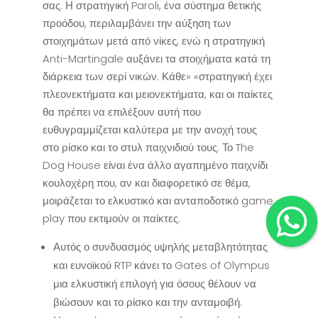
σας. Η στρατηγική Paroli, ένα σύστημα θετικής
προόδου, περιλαμβάνει την αύξηση των
στοιχημάτων μετά από νίκες, ενώ η στρατηγική
Anti-Martingale αυξάνει τα στοιχήματα κατά τη
διάρκεια των σερί νικών. Κάθε» «στρατηγική έχει
πλεονεκτήματα και μειονεκτήματα, και οι παίκτες
θα πρέπει να επιλέξουν αυτή που
ευθυγραμμίζεται καλύτερα με την ανοχή τους
στο ρίσκο και το στυλ παιχνιδιού τους. Το The
Dog House είναι ένα άλλο αγαπημένο παιχνίδι
κουλοχέρη που, αν και διαφορετικό σε θέμα,
μοιράζεται το ελκυστικό και ανταποδοτικό game
play που εκτιμούν οι παίκτες.
Αυτός ο συνδυασμός υψηλής μεταβλητότητας
και ευνοϊκού RTP κάνει το Gates of Olympus
μια ελκυστική επιλογή για όσους θέλουν να
βιώσουν και το ρίσκο και την ανταμοιβή.