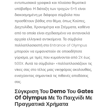
εντυπωσιακά γραφικά και πλούσιο θεματικό
υπόβαθρο. Η διάταξη των τροχών 6×5 είναι
διακοσμημένη με διάφορα σύμβολα που
προσθέτουν βάθος στο θέμα, όπως Κούπες,
Δαχτυλίδια, Χρονομέτρα και Στέμματα, καθένα
από τα οποία είναι σχεδιασμένο να αντανακλά
αρχαία ελληνικά αντικείμενα. Τα σύμβολα
πολλαπλασιαστή στο Entrance of Olympus
μπορούν να εμφανιστούν σε οποιοδήποτε
γύρισμα, με τιμές που κυμαίνονται από 2X έως
500X. Αυτά τα σύμβολα» «πολλαπλασιάζουν τις
νίκες σας στο τέλος μιας νικηφόρας ακολουθίας,
ενισχύοντας σημαντικά τις πιθανές αποδόσεις
σας.
Σύγκριση Του Demo Του Gates
Of Olympus Με Το Παιχνίδι Με
Πραγματικά Χρήματα