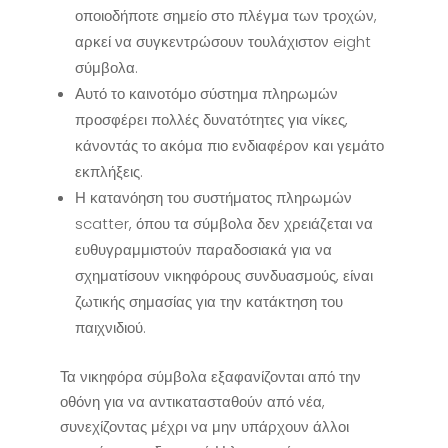
οποιοδήποτε σημείο στο πλέγμα των τροχών,
αρκεί να συγκεντρώσουν τουλάχιστον eight
σύμβολα.
Αυτό το καινοτόμο σύστημα πληρωμών
προσφέρει πολλές δυνατότητες για νίκες,
κάνοντάς το ακόμα πιο ενδιαφέρον και γεμάτο
εκπλήξεις.
Η κατανόηση του συστήματος πληρωμών
scatter, όπου τα σύμβολα δεν χρειάζεται να
ευθυγραμμιστούν παραδοσιακά για να
σχηματίσουν νικηφόρους συνδυασμούς, είναι
ζωτικής σημασίας για την κατάκτηση του
παιχνιδιού.
Τα νικηφόρα σύμβολα εξαφανίζονται από την
οθόνη για να αντικατασταθούν από νέα,
συνεχίζοντας μέχρι να μην υπάρχουν άλλοι