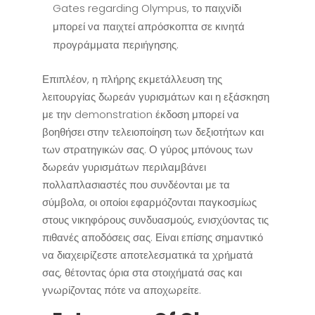
Gates regarding Olympus, το παιχνίδι
μπορεί να παιχτεί απρόσκοπτα σε κινητά
προγράμματα περιήγησης.
Επιπλέον, η πλήρης εκμετάλλευση της
λειτουργίας δωρεάν γυρισμάτων και η εξάσκηση
με την demonstration έκδοση μπορεί να
βοηθήσει στην τελειοποίηση των δεξιοτήτων και
των στρατηγικών σας. Ο γύρος μπόνους των
δωρεάν γυρισμάτων περιλαμβάνει
πολλαπλασιαστές που συνδέονται με τα
σύμβολα, οι οποίοι εφαρμόζονται παγκοσμίως
στους νικηφόρους συνδυασμούς, ενισχύοντας τις
πιθανές αποδόσεις σας. Είναι επίσης σημαντικό
να διαχειρίζεστε αποτελεσματικά τα χρήματά
σας, θέτοντας όρια στα στοιχήματά σας και
γνωρίζοντας πότε να αποχωρείτε.