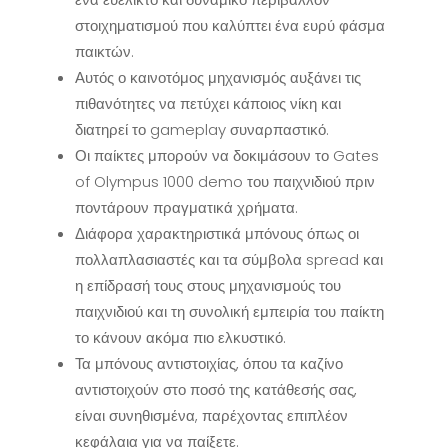
στοιχηματισμού που καλύπτει ένα ευρύ φάσμα
παικτών.
Αυτός ο καινοτόμος μηχανισμός αυξάνει τις
πιθανότητες να πετύχει κάποιος νίκη και
διατηρεί το gameplay συναρπαστικό.
Οι παίκτες μπορούν να δοκιμάσουν το Gates
of Olympus 1000 demo του παιχνιδιού πριν
ποντάρουν πραγματικά χρήματα.
Διάφορα χαρακτηριστικά μπόνους όπως οι
πολλαπλασιαστές και τα σύμβολα spread και
η επίδρασή τους στους μηχανισμούς του
παιχνιδιού και τη συνολική εμπειρία του παίκτη
το κάνουν ακόμα πιο ελκυστικό.
Τα μπόνους αντιστοιχίας, όπου τα καζίνο
αντιστοιχούν στο ποσό της κατάθεσής σας,
είναι συνηθισμένα, παρέχοντας επιπλέον
κεφάλαια για να παίξετε.