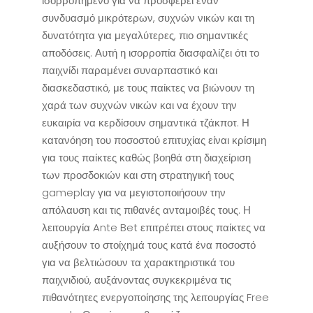
ισορροπημένο για να προσφέρει έναν
συνδυασμό μικρότερων, συχνών νικών και τη
δυνατότητα για μεγαλύτερες, πιο σημαντικές
αποδόσεις. Αυτή η ισορροπία διασφαλίζει ότι το
παιχνίδι παραμένει συναρπαστικό και
διασκεδαστικό, με τους παίκτες να βιώνουν τη
χαρά των συχνών νικών και να έχουν την
ευκαιρία να κερδίσουν σημαντικά τζάκποτ. Η
κατανόηση του ποσοστού επιτυχίας είναι κρίσιμη
για τους παίκτες καθώς βοηθά στη διαχείριση
των προσδοκιών και στη στρατηγική τους
gameplay για να μεγιστοποιήσουν την
απόλαυση και τις πιθανές ανταμοιβές τους. Η
λειτουργία Ante Bet επιτρέπει στους παίκτες να
αυξήσουν το στοίχημά τους κατά ένα ποσοστό
για να βελτιώσουν τα χαρακτηριστικά του
παιχνιδιού, αυξάνοντας συγκεκριμένα τις
πιθανότητες ενεργοποίησης της λειτουργίας Free