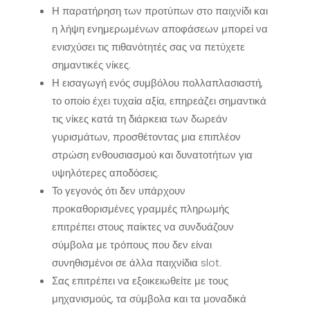
Η παρατήρηση των προτύπων στο παιχνίδι και
η λήψη ενημερωμένων αποφάσεων μπορεί να
ενισχύσει τις πιθανότητές σας να πετύχετε
σημαντικές νίκες.
Η εισαγωγή ενός συμβόλου πολλαπλασιαστή,
το οποίο έχει τυχαία αξία, επηρεάζει σημαντικά
τις νίκες κατά τη διάρκεια των δωρεάν
γυρισμάτων, προσθέτοντας μια επιπλέον
στρώση ενθουσιασμού και δυνατοτήτων για
υψηλότερες αποδόσεις.
Το γεγονός ότι δεν υπάρχουν
προκαθορισμένες γραμμές πληρωμής
επιτρέπει στους παίκτες να συνδυάζουν
σύμβολα με τρόπους που δεν είναι
συνηθισμένοι σε άλλα παιχνίδια slot.
Σας επιτρέπει να εξοικειωθείτε με τους
μηχανισμούς, τα σύμβολα και τα μοναδικά