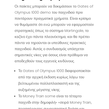
Οι παίκτες μπορούν να δοκιμάσουν το Gates of
Olympus 1000 demo του παιχνιδιού πριν
ποντάρουν πραγματικά χρήματα. Είναι κρίσιμο
να θυμόμαστε ότι ενώ μπορούν να εφαρμοστούν
στρατηγικές όπως το σύστημα Martingale, το
καζίνο έχει πάντα πλεονέκτημα, και θα πρέπει
πάντα να τηρούνται οι υπεύθυνες πρακτικές
παιχνιδιού. Αυτός ο συνδυασμός υπόσχεται
σημαντικές νίκες για όσους είναι πρόθυμοι να
αποδεχθούν τους εγγενείς κινδύνους.
Το Gates of Olympus 1000 διαφοροποιείται
από την αρχική έκδοση κυρίως λόγω του
βελτιωμένου πολλαπλασιαστή και της
αυξημένης μέγιστης νίκης.
Το Money Train some είναι το τέταρτο
παιχνίδι στην δημοφιλή» «σειρά Money Train,
προσφέροντας συναρπαστική δράση και