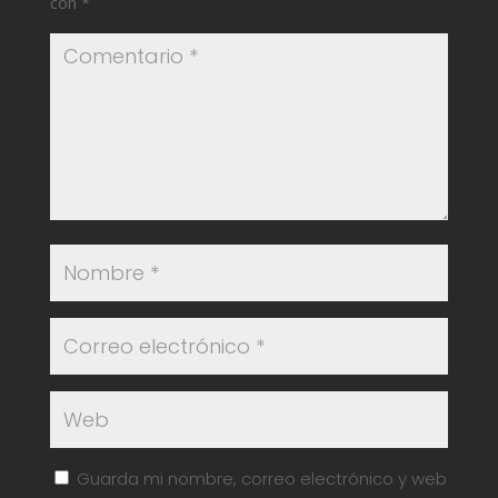
con
*
Guarda mi nombre, correo electrónico y web