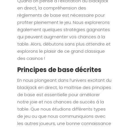
Quand on pense à l’excitation du blackjack
en direct, la compréhension des
règlements de base est nécessaire pour
profiter pleinement le jeu. Nous explorerons
également quelques stratégies gagnantes
qui peuvent augmenter vos chances à la
table. Alors, débutons sans plus attendre et
explorons le plaisir de ce grand classique
des casinos !
Principes de base décrites
En nous plongeant dans l’univers excitant du
blackjack en direct, la maîtrise des principes
de base est essentielle pour améliorer
notre joie et nos chances de succès à la
table. Que nous étudions différents types
de jeu ou que nous communiquions avec
les autres joueurs, une bonne connaissance