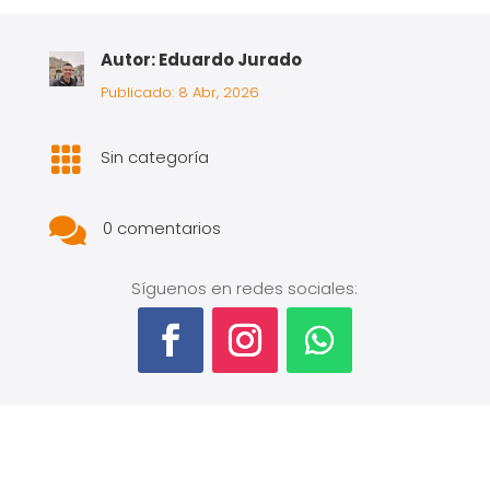
Autor: Eduardo Jurado
Publicado: 8 Abr, 2026

Sin categoría

0 comentarios
Síguenos en redes sociales: