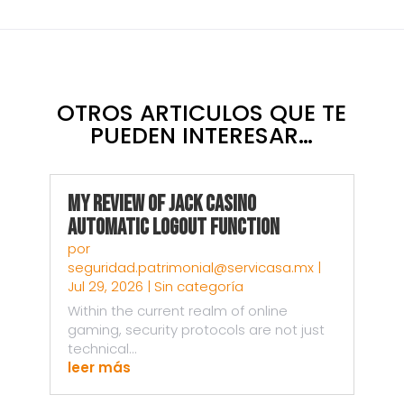
OTROS ARTICULOS QUE TE
PUEDEN INTERESAR…
My Review of Jack Casino
Automatic Logout Function
por
seguridad.patrimonial@servicasa.mx
|
Jul 29, 2026
|
Sin categoría
Within the current realm of online
gaming, security protocols are not just
technical...
leer más