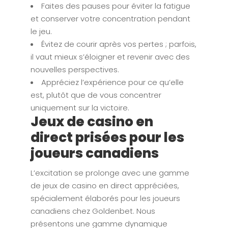
Faites des pauses pour éviter la fatigue
et conserver votre concentration pendant
le jeu.
Évitez de courir après vos pertes ; parfois,
il vaut mieux s’éloigner et revenir avec des
nouvelles perspectives.
Appréciez l’expérience pour ce qu’elle
est, plutôt que de vous concentrer
uniquement sur la victoire.
Jeux de casino en
direct prisées pour les
joueurs canadiens
L’excitation se prolonge avec une gamme
de jeux de casino en direct appréciées,
spécialement élaborés pour les joueurs
canadiens chez Goldenbet. Nous
présentons une gamme dynamique