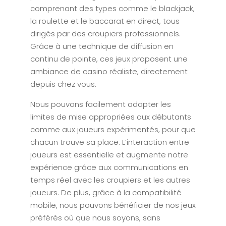
comprenant des types comme le blackjack,
la roulette et le baccarat en direct, tous
dirigés par des croupiers professionnels.
Grâce à une technique de diffusion en
continu de pointe, ces jeux proposent une
ambiance de casino réaliste, directement
depuis chez vous.
Nous pouvons facilement adapter les
limites de mise appropriées aux débutants
comme aux joueurs expérimentés, pour que
chacun trouve sa place. L’interaction entre
joueurs est essentielle et augmente notre
expérience grâce aux communications en
temps réel avec les croupiers et les autres
joueurs. De plus, grâce à la compatibilité
mobile, nous pouvons bénéficier de nos jeux
préférés où que nous soyons, sans