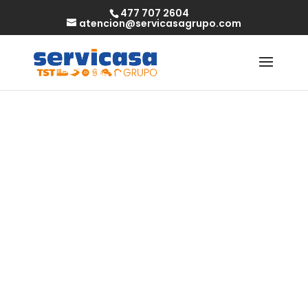
477 707 2604
atencion@servicasagrupo.com
Jeux de casino
en direct de
Goldenbet