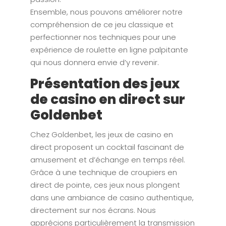
Ensemble, nous pouvons améliorer notre
compréhension de ce jeu classique et
perfectionner nos techniques pour une
expérience de roulette en ligne palpitante
qui nous donnera envie d’y revenir.
Présentation des jeux
de casino en direct sur
Goldenbet
Chez Goldenbet, les jeux de casino en
direct proposent un cocktail fascinant de
amusement et d’échange en temps réel.
Grâce à une technique de croupiers en
direct de pointe, ces jeux nous plongent
dans une ambiance de casino authentique,
directement sur nos écrans. Nous
apprécions particulièrement la transmission