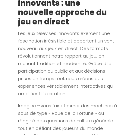
innovants : une
nouvelle approche du
jeu en direct
Les jeux télévisés innovants exercent une
fascination irrésistible et apportent un vent
nouveau aux jeux en direct. Ces formats
révolutionnent notre rapport au jeu, en
mariant tradition et modernité. Grâce à la
participation du public et aux décisions
prises en temps réel, nous créons des
expériences véritablement interactives qui
amplifient l’excitation.
Imaginez-vous faire tourner des machines à
sous de type « Roue de la Fortune » ou
réagir à des questions de culture générale
tout en défiant des joueurs du monde