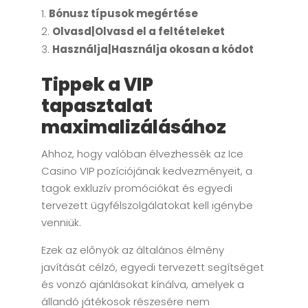
Bónusz típusok megértése
Olvasd|Olvasd el a feltételeket
Használja|Használja okosan a kódot
Tippek a VIP
tapasztalat
maximalizálásához
Ahhoz, hogy valóban élvezhessék az Ice
Casino VIP pozíciójának kedvezményeit, a
tagok exkluzív promóciókat és egyedi
tervezett ügyfélszolgálatokat kell igénybe
venniük.
Ezek az előnyök az általános élmény
javítását célzó, egyedi tervezett segítséget
és vonzó ajánlásokat kínálva, amelyek a
állandó játékosok részesére nem