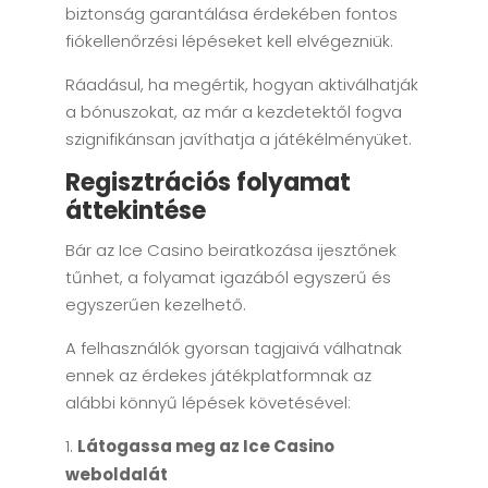
biztonság garantálása érdekében fontos
fiókellenőrzési lépéseket kell elvégezniük.
Ráadásul, ha megértik, hogyan aktiválhatják
a bónuszokat, az már a kezdetektől fogva
szignifikánsan javíthatja a játékélményüket.
Regisztrációs folyamat
áttekintése
Bár az Ice Casino beiratkozása ijesztőnek
tűnhet, a folyamat igazából egyszerű és
egyszerűen kezelhető.
A felhasználók gyorsan tagjaivá válhatnak
ennek az érdekes játékplatformnak az
alábbi könnyű lépések követésével:
Látogassa meg az Ice Casino
weboldalát