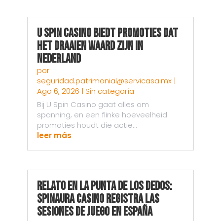
U Spin Casino Biedt Promoties Dat
Het Draaien Waard Zijn in
Nederland
por
seguridad.patrimonial@servicasa.mx
|
Ago 6, 2026
|
Sin categoría
Bij U Spin Casino gaat alles om
spanning, en een flinke hoeveelheid
promoties houdt die actie...
leer más
Relato en la punta de los dedos:
Spinaura Casino registra las
sesiones de juego en España