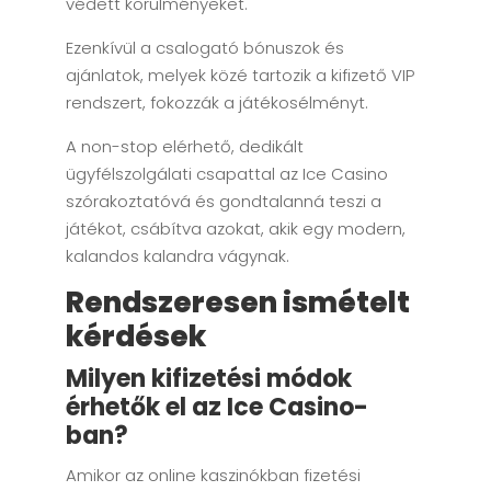
védett körülményeket.
Ezenkívül a csalogató bónuszok és
ajánlatok, melyek közé tartozik a kifizető VIP
rendszert, fokozzák a játékosélményt.
A non-stop elérhető, dedikált
ügyfélszolgálati csapattal az Ice Casino
szórakoztatóvá és gondtalanná teszi a
játékot, csábítva azokat, akik egy modern,
kalandos kalandra vágynak.
Rendszeresen ismételt
kérdések
Milyen kifizetési módok
érhetők el az Ice Casino-
ban?
Amikor az online kaszinókban fizetési