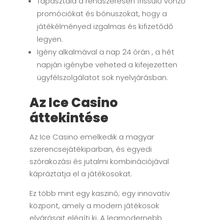
Tapasztald a rendszeresen frissülő vonzó
promóciókat és bónuszokat, hogy a
játékélményed izgalmas és kifizetődő
legyen.
Igény alkalmával a nap 24 órán , a hét
napján igénybe veheted a kifejezetten
ügyfélszolgálatot sok nyelvjárásban.
Az Ice Casino
áttekintése
Az Ice Casino emelkedik a magyar
szerencsejátékiparban, és egyedi
szórakozási és jutalmi kombinációjával
kápráztatja el a játékosokat.
Ez több mint egy kaszinó; egy innovativ
központ, amely a modern játékosok
elvárásait elégíti ki. A legmodernebb