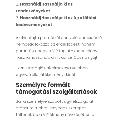
Használd|Használja ki az
rendezvényeket
Használd|Használja ki az újratöltési
kedvezményeket
Az ilyenfajta promóciókban való participáció
nemcsak fokozza az érdeklődést, hanem
garantálja, hogy a VIP tagjai minden előnyt
használhassanak, amit az Ice Casino nyújt.
Ezen stratégiák alkalmazása valóban
egyedülálló játékélményt kínál.
Személyre formált
támogatási szolgáltatások
Bár a személyre szabott ügyfélszolgálat
prémium tűnhet, lényeges szerepet
töltenek be a VIP élmény növelésében a