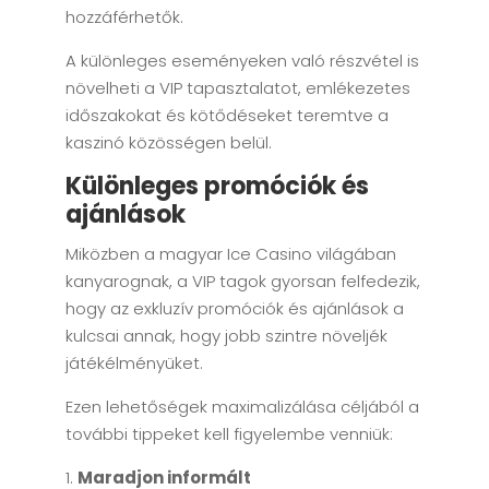
hozzáférhetők.
A különleges eseményeken való részvétel is
növelheti a VIP tapasztalatot, emlékezetes
időszakokat és kötődéseket teremtve a
kaszinó közösségen belül.
Különleges promóciók és
ajánlások
Miközben a magyar Ice Casino világában
kanyarognak, a VIP tagok gyorsan felfedezik,
hogy az exkluzív promóciók és ajánlások a
kulcsai annak, hogy jobb szintre növeljék
játékélményüket.
Ezen lehetőségek maximalizálása céljából a
további tippeket kell figyelembe venniük:
Maradjon informált