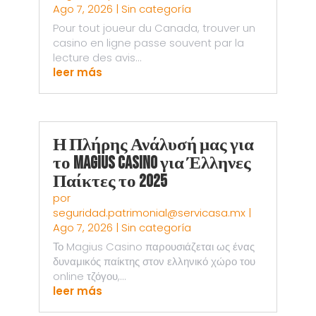
Ago 7, 2026
|
Sin categoría
Pour tout joueur du Canada, trouver un
casino en ligne passe souvent par la
lecture des avis...
leer más
Η Πλήρης Ανάλυσή μας για
το Magius Casino για Έλληνες
Παίκτες το 2025
por
seguridad.patrimonial@servicasa.mx
|
Ago 7, 2026
|
Sin categoría
Το Magius Casino παρουσιάζεται ως ένας
δυναμικός παίκτης στον ελληνικό χώρο του
online τζόγου,...
leer más