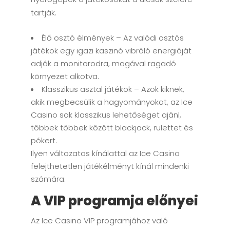
tartják.
Élő osztó élmények – Az valódi osztós
játékok egy igazi kaszinó vibráló energiáját
adják a monitorodra, magával ragadó
környezet alkotva.
Klasszikus asztal játékok – Azok kiknek,
akik megbecsülik a hagyományokat, az Ice
Casino sok klasszikus lehetőséget ajánl,
többek többek között blackjack, rulettet és
pókert.
Ilyen változatos kínálattal az Ice Casino
felejthetetlen játékélményt kínál mindenki
számára.
A VIP programja előnyei
Az Ice Casino VIP programjához való