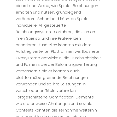
die Art und Weise, wie Spieler Belohnungen
erhalten und nutzen, grundlegend
verändern. Schon bald könnten Spieler
individuelle, AI-gesteuerte
Belohnungssysteme erfahren, die sich an
ihren Spielstil und ihre Präferenzen
orientieren. Zusätzlich könnten mit dem
Aufstieg verteilter Plattformen wertbasierte
Ökosysteme entwickeln, die Durchsichtigkeit
und Fairness bei der Belohnungsverteilung
verbessern. Spieler könnten auch
plattformübergreifende Belohnungen
verwenden und so ihre Leistungen in
verschiedenen Titeln verbinden.
Fortgeschrittene Gamification-Elemente
wie stufenweise Challenges und soziale
Contests könnten die Teilnahme weiterhin
anregen. Alles in allem verspricht die