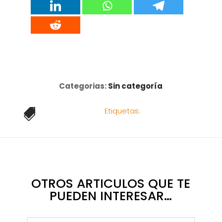
Categorias:
Sin categoría
Etiquetas:

OTROS ARTICULOS QUE TE
PUEDEN INTERESAR…