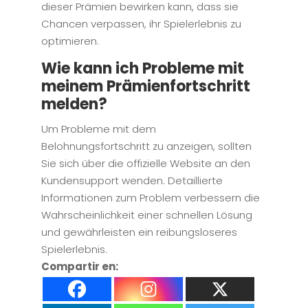
dieser Prämien bewirken kann, dass sie
Chancen verpassen, ihr Spielerlebnis zu
optimieren.
Wie kann ich Probleme mit
meinem Prämienfortschritt
melden?
Um Probleme mit dem
Belohnungsfortschritt zu anzeigen, sollten
Sie sich über die offizielle Website an den
Kundensupport wenden. Detaillierte
Informationen zum Problem verbessern die
Wahrscheinlichkeit einer schnellen Lösung
und gewährleisten ein reibungsloseres
Spielerlebnis.
Compartir en: