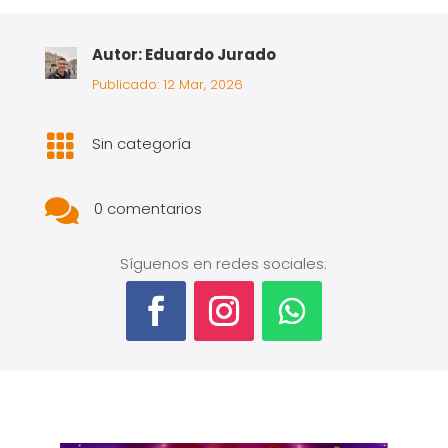
Autor: Eduardo Jurado
Publicado: 12 Mar, 2026

Sin categoría

0 comentarios
Síguenos en redes sociales: