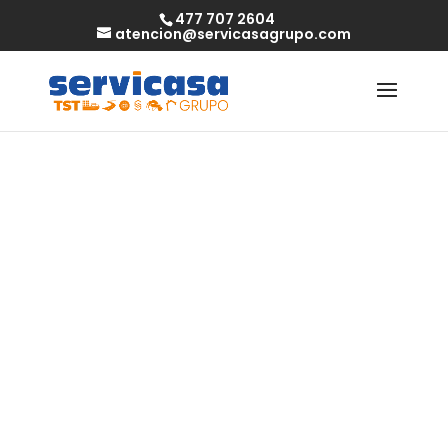
477 707 2604
atencion@servicasagrupo.com
Erfolg
freigeschaltet:
Jackpot-