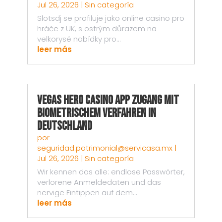
Jul 26, 2026
|
Sin categoría
Slotsdj se profiluje jako online casino pro
hráče z UK, s ostrým důrazem na
velkorysé nabídky pro...
leer más
Vegas Hero Casino App Zugang mit
biometrischem Verfahren in
Deutschland
por
seguridad.patrimonial@servicasa.mx
|
Jul 26, 2026
|
Sin categoría
Wir kennen das alle: endlose Passwörter,
verlorene Anmeldedaten und das
nervige Eintippen auf dem...
leer más