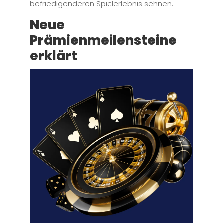
befriedigenderen Spielerlebnis sehnen.
Neue
Prämienmeilensteine
erklärt