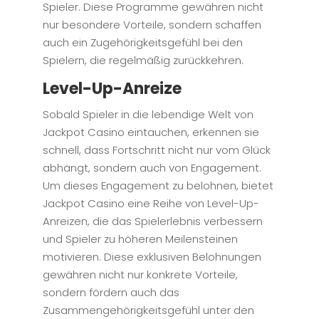
Spieler. Diese Programme gewähren nicht
nur besondere Vorteile, sondern schaffen
auch ein Zugehörigkeitsgefühl bei den
Spielern, die regelmäßig zurückkehren.
Level-Up-Anreize
Sobald Spieler in die lebendige Welt von
Jackpot Casino eintauchen, erkennen sie
schnell, dass Fortschritt nicht nur vom Glück
abhängt, sondern auch von Engagement.
Um dieses Engagement zu belohnen, bietet
Jackpot Casino eine Reihe von Level-Up-
Anreizen, die das Spielerlebnis verbessern
und Spieler zu höheren Meilensteinen
motivieren. Diese exklusiven Belohnungen
gewähren nicht nur konkrete Vorteile,
sondern fördern auch das
Zusammengehörigkeitsgefühl unter den