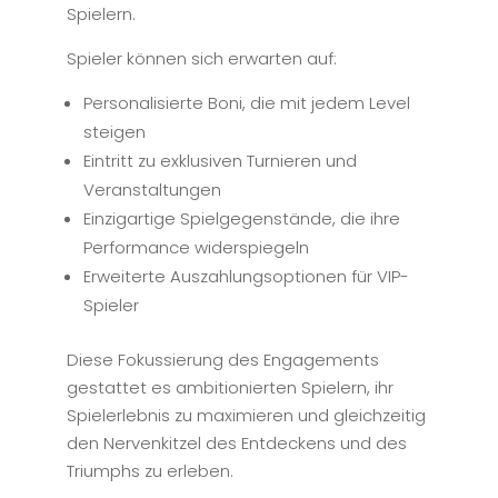
Spielern.
Spieler können sich erwarten auf:
Personalisierte Boni, die mit jedem Level
steigen
Eintritt zu exklusiven Turnieren und
Veranstaltungen
Einzigartige Spielgegenstände, die ihre
Performance widerspiegeln
Erweiterte Auszahlungsoptionen für VIP-
Spieler
Diese Fokussierung des Engagements
gestattet es ambitionierten Spielern, ihr
Spielerlebnis zu maximieren und gleichzeitig
den Nervenkitzel des Entdeckens und des
Triumphs zu erleben.