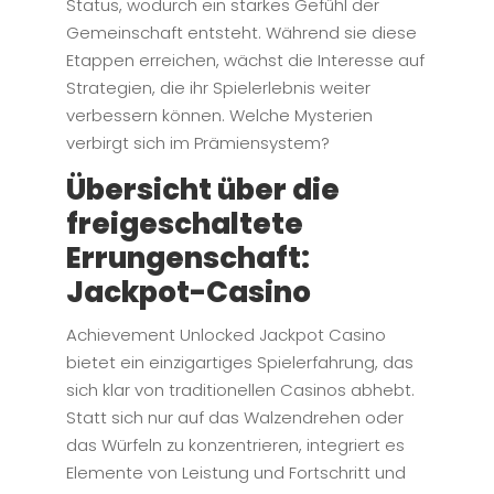
Status, wodurch ein starkes Gefühl der
Gemeinschaft entsteht. Während sie diese
Etappen erreichen, wächst die Interesse auf
Strategien, die ihr Spielerlebnis weiter
verbessern können. Welche Mysterien
verbirgt sich im Prämiensystem?
Übersicht über die
freigeschaltete
Errungenschaft:
Jackpot-Casino
Achievement Unlocked Jackpot Casino
bietet ein einzigartiges Spielerfahrung, das
sich klar von traditionellen Casinos abhebt.
Statt sich nur auf das Walzendrehen oder
das Würfeln zu konzentrieren, integriert es
Elemente von Leistung und Fortschritt und