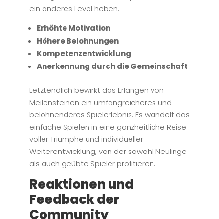
ein anderes Level heben.
Erhöhte Motivation
Höhere Belohnungen
Kompetenzentwicklung
Anerkennung durch die Gemeinschaft
Letztendlich bewirkt das Erlangen von
Meilensteinen ein umfangreicheres und
belohnenderes Spielerlebnis. Es wandelt das
einfache Spielen in eine ganzheitliche Reise
voller Triumphe und individueller
Weiterentwicklung, von der sowohl Neulinge
als auch geübte Spieler profitieren.
Reaktionen und
Feedback der
Community