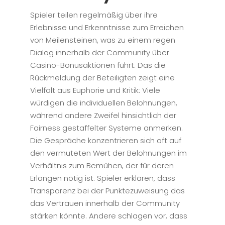
Spieler teilen regelmäßig über ihre
Erlebnisse und Erkenntnisse zum Erreichen
von Meilensteinen, was zu einem regen
Dialog innerhalb der Community über
Casino-Bonusaktionen führt. Das die
Rückmeldung der Beteiligten zeigt eine
Vielfalt aus Euphorie und Kritik: Viele
würdigen die individuellen Belohnungen,
während andere Zweifel hinsichtlich der
Fairness gestaffelter Systeme anmerken.
Die Gespräche konzentrieren sich oft auf
den vermuteten Wert der Belohnungen im
Verhältnis zum Bemühen, der für deren
Erlangen nötig ist. Spieler erklären, dass
Transparenz bei der Punktezuweisung das
das Vertrauen innerhalb der Community
stärken könnte. Andere schlagen vor, dass