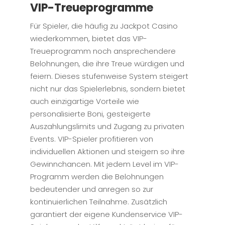
VIP-Treueprogramme
Für Spieler, die häufig zu Jackpot Casino
wiederkommen, bietet das VIP-
Treueprogramm noch ansprechendere
Belohnungen, die ihre Treue würdigen und
feiern. Dieses stufenweise System steigert
nicht nur das Spielerlebnis, sondern bietet
auch einzigartige Vorteile wie
personalisierte Boni, gesteigerte
Auszahlungslimits und Zugang zu privaten
Events. VIP-Spieler profitieren von
individuellen Aktionen und steigern so ihre
Gewinnchancen. Mit jedem Level im VIP-
Programm werden die Belohnungen
bedeutender und anregen so zur
kontinuierlichen Teilnahme. Zusätzlich
garantiert der eigene Kundenservice VIP-