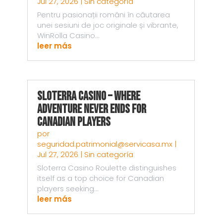
Jul 27, 2026
|
Sin categoría
Pentru pasionații români în căutarea
unei sesiuni de joc originale și vibrante,
WinRolla Casino...
leer más
Sloterra Casino – Where
Adventure Never Ends for
Canadian Players
por
seguridad.patrimonial@servicasa.mx
|
Jul 27, 2026
|
Sin categoría
Sloterra Casino Roulette distinguishes
itself as a top choice for Canadian
players seeking...
leer más