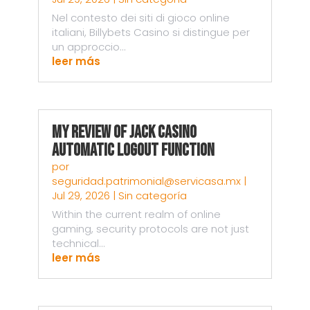
Nel contesto dei siti di gioco online
italiani, Billybets Casino si distingue per
un approccio...
leer más
My Review of Jack Casino
Automatic Logout Function
por
seguridad.patrimonial@servicasa.mx
|
Jul 29, 2026
|
Sin categoría
Within the current realm of online
gaming, security protocols are not just
technical...
leer más