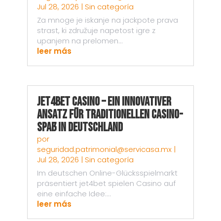
Jul 28, 2026
|
Sin categoría
Za mnoge je iskanje na jackpote prava
strast, ki združuje napetost igre z
upanjem na prelomen...
leer más
Jet4Bet Casino – Ein innovativer
Ansatz für traditionellen Casino-
Spaß in Deutschland
por
seguridad.patrimonial@servicasa.mx
|
Jul 28, 2026
|
Sin categoría
Im deutschen Online-Glücksspielmarkt
präsentiert jet4bet spielen Casino auf
eine einfache Idee:...
leer más