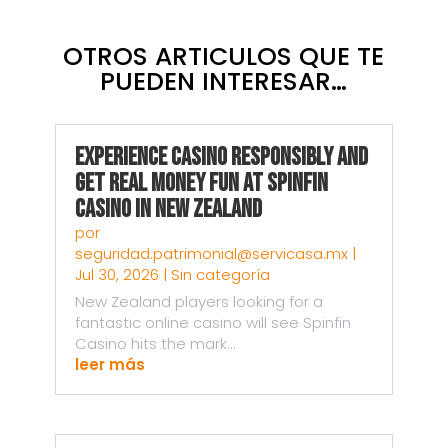
OTROS ARTICULOS QUE TE
PUEDEN INTERESAR…
Experience Casino Responsibly and
Get Real Money Fun at Spinfin
Casino in New Zealand
por
seguridad.patrimonial@servicasa.mx
|
Jul 30, 2026
|
Sin categoría
New Zealand players looking for a
fantastic online casino will see Spinfin
Casino hits the mark...
leer más