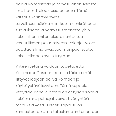
pelivalikoimastaan ja tervetulobonuksesta,
joka houkuttelee uusia pelaajia. Tämä
katsaus keskittyy myös
turvallisuusnäkökulmiin, kuten henkilötiedon
suojaukseen ja varmistusmenettelyihin,
sekä siihen, miten alusta suhtautuu
vastuulliseen pelaamiseen. Pelaajat voivat
odottaa silmiä avaavaa monipuolisuutta
sekä selkeää käyttöliittymää.
Yhteenvetona voidaan todeta, että
Kingmaker Casinon eduista tärkeimmät
liittyvät laajaan pelivalikoimaan ja
käyttöystävällisyyteen. Tämä kappale
kiteyttää, kenelle brändi on erityisen sopiva
sekä kuinka pelaajat voivat hyödyntää
tarjouksia vastuullisesti. Lopputulos
kannustaa pelaajia tutustumaan tarjontaan