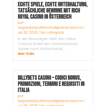
Echte Spiele, echte Unterhaltung,
tatsächliche Gewinne mit Rich
Royal Casino in Österreich
por
seguridad.patrimonial@servicasa.mx
|
Jul 30, 2026
|
Sin categoría
In der lebendigen Welt der Online-
Casinos findet der österreichische
Spieler nach Authentizität,...
leer más
Billybets Casino – Codici Bonus,
Promozioni, Termini e Requisiti in
Italia
por
seguridad.patrimonial@servicasa.mx
|
Jul 29, 2026
|
Sin categoría