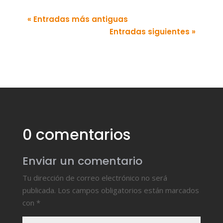
« Entradas más antiguas
Entradas siguientes »
0 comentarios
Enviar un comentario
Tu dirección de correo electrónico no será
publicada.
Los campos obligatorios están marcados
con
*