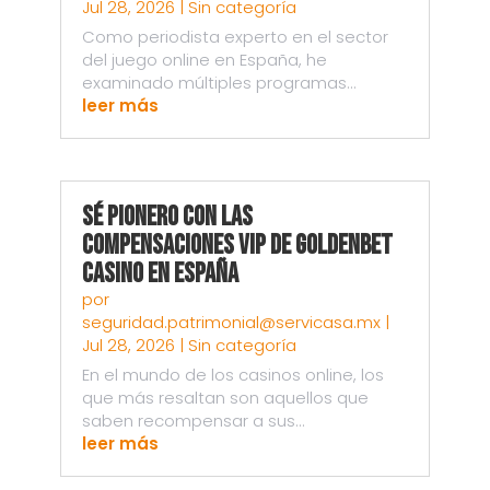
Jul 28, 2026
|
Sin categoría
Como periodista experto en el sector
del juego online en España, he
examinado múltiples programas...
leer más
Sé Pionero con las
Compensaciones VIP de Goldenbet
Casino en España
por
seguridad.patrimonial@servicasa.mx
|
Jul 28, 2026
|
Sin categoría
En el mundo de los casinos online, los
que más resaltan son aquellos que
saben recompensar a sus...
leer más