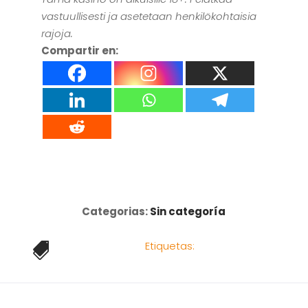
vastuullisesti ja asetetaan henkilökohtaisia
rajoja.
Compartir en:
Categorias:
Sin categoría
Etiquetas:
