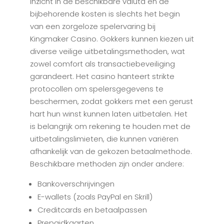
Inzicht in de beschikbare valuta en de
bijbehorende kosten is slechts het begin
van een zorgeloze spelervaring bij
Kingmaker Casino. Gokkers kunnen kiezen uit
diverse veilige uitbetalingsmethoden, wat
zowel comfort als transactiebeveiliging
garandeert. Het casino hanteert strikte
protocollen om spelersgegevens te
beschermen, zodat gokkers met een gerust
hart hun winst kunnen laten uitbetalen. Het
is belangrijk om rekening te houden met de
uitbetalingslimieten, die kunnen variëren
afhankelijk van de gekozen betaalmethode.
Beschikbare methoden zijn onder andere:
Bankoverschrijvingen
E-wallets (zoals PayPal en Skrill)
Creditcards en betaalpassen
Prepaidkaarten