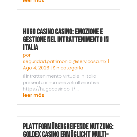
leer más
Hugo Casino Casino: Emozione e
Gestione nel Intrattenimento in
Italia
por
seguridad.patrimonial@servicasa.mx
|
Ago 4, 2026
|
Sin categoría
Il intrattenimento virtuale in Italia
presenta innumerevoli alternative
https://hugocasinoo.it/....
leer más
Plattformübergreifende Nutzung:
Goldex Casino ermöglicht Multi-