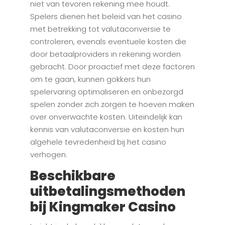
niet van tevoren rekening mee houdt.
Spelers dienen het beleid van het casino
met betrekking tot valutaconversie te
controleren, evenals eventuele kosten die
door betaalproviders in rekening worden
gebracht. Door proactief met deze factoren
om te gaan, kunnen gokkers hun
spelervaring optimaliseren en onbezorgd
spelen zonder zich zorgen te hoeven maken
over onverwachte kosten. Uiteindelijk kan
kennis van valutaconversie en kosten hun
algehele tevredenheid bij het casino
verhogen.
Beschikbare
uitbetalingsmethoden
bij Kingmaker Casino