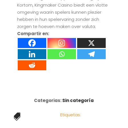
Kortom, Kingmaker Casino biedt een vlotte
omgeving waarin spelers kunnen plezier
hebben in hun spelervaring zonder zich
zorgen te hoeven maken over valuta.
Compartir en:
Categorias:
Sin categoría
Etiquetas:
