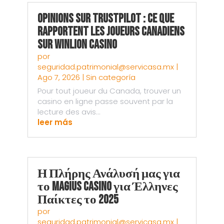
Opinions sur Trustpilot : Ce que
rapportent les joueurs canadiens
sur Winlion Casino
por
seguridad.patrimonial@servicasa.mx
|
Ago 7, 2026
|
Sin categoría
Pour tout joueur du Canada, trouver un
casino en ligne passe souvent par la
lecture des avis...
leer más
Η Πλήρης Ανάλυσή μας για
το Magius Casino για Έλληνες
Παίκτες το 2025
por
seguridad.patrimonial@servicasa.mx
|