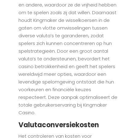
en andere, waardoor ze de vrijheid hebben
om te spelen zoals zij dat willen. Daarnaast
houdt Kingmaker de wisselkoersen in de
gaten om vlotte omwisselingen tussen
diverse valuta’s te garanderen, zodat
spelers zich kunnen concentreren op hun
spelstrategieën. Door een groot aantal
valuta’s te ondersteunen, bevordert het
casino betrokkenheid en geeft het spelers
wereldwijd meer opties, waardoor een
levendige spelomgeving ontstaat die hun
voorkeuren en financiële keuzes
respecteert. Deze aanpak optimaliseert de
totale gebruikerservaring bij Kingmaker
Casino.
Valutaconversiekosten
Het controleren van kosten voor