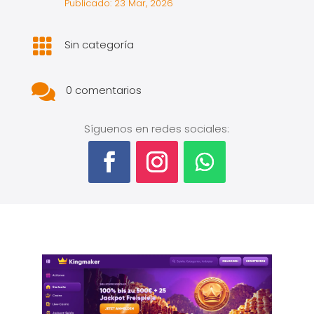
Publicado: 23 Mar, 2026

Sin categoría

0 comentarios
Síguenos en redes sociales: