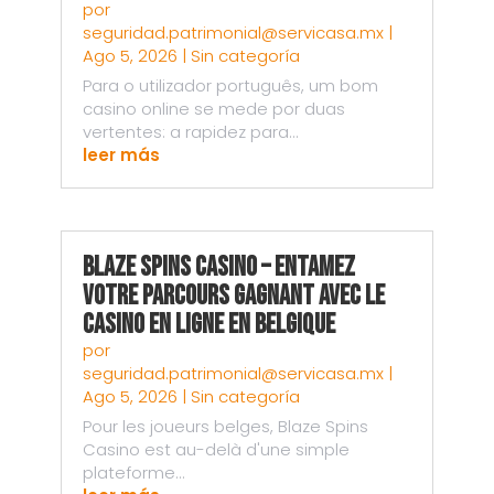
por
seguridad.patrimonial@servicasa.mx
|
Ago 5, 2026
|
Sin categoría
Para o utilizador português, um bom
casino online se mede por duas
vertentes: a rapidez para...
leer más
Blaze Spins Casino – Entamez
votre parcours gagnant avec le
casino en ligne en Belgique
por
seguridad.patrimonial@servicasa.mx
|
Ago 5, 2026
|
Sin categoría
Pour les joueurs belges, Blaze Spins
Casino est au-delà d'une simple
plateforme...