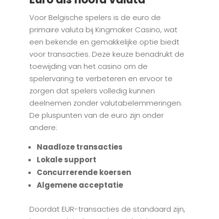
Voor Belgische spelers is de euro de
primaire valuta bij Kingmaker Casino, wat
een bekende en gemakkelijke optie biedt
voor transacties. Deze keuze benadrukt de
toewijding van het casino om de
spelervaring te verbeteren en ervoor te
zorgen dat spelers volledig kunnen
deelnemen zonder valutabelemmeringen.
De pluspunten van de euro zijn onder
andere:
Naadloze transacties
Lokale support
Concurrerende koersen
Algemene acceptatie
Doordat EUR-transacties de standaard zijn,