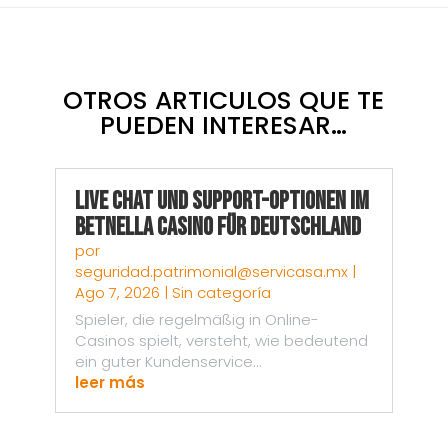
OTROS ARTICULOS QUE TE
PUEDEN INTERESAR…
Live Chat und Support-Optionen im
Betnella Casino für Deutschland
por
seguridad.patrimonial@servicasa.mx
|
Ago 7, 2026
|
Sin categoría
Spieler, die regelmäßig in Online-
Casinos spielt, versteht, wie bedeutend
ein guter Kundenservice...
leer más