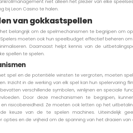
krollmanagement niet alleen het plezier van elke speelses
g bij Leon Casino te halen.
elen van gokkastspellen
s het belangrijk om de spelmechanismen te begrijpen om op
. Spelers moeten ook hun speelbudget effectief beheren om
minimaliseren. Daarnaast helpt kennis van de uitbetaling
e spellen te spelen.
hanismen
et spel en de potentiële winsten te vergroten, moeten sp
 Inzicht in de werking van elk spel kan hun spelervaring fl
evatten verschillende symbolen, winlijnen en speciale funct
vloeden. Door deze mechanismen te begrijpen, kunnen
n risicobereidheid. Ze moeten ook letten op het uitbetali
 de keuze van de te spelen machines. Uiteindelijk g
opties en de vrijheid om de spanning van het draaien van d