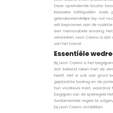
Deze opwindende locatie besch
klassieke tafelspellen zoa
gebruiksvriendelijke lay-out n
wilt beproeven aan de roulette
een memorabele ervaring. Het 
versterken. Leon Casino is da
van het toeval.
Essentiële wedr
Bij Leon Casino is het begrijpe
zich bekend raken met de vers
heeft. Het is ook van groot 
geplaatste bedrag en de potent
hun voorkeurs inzet, waardoor 
begrijpen van de spelregels he
fundamentele regels te volgen
bij Leon Casino ontdekken.