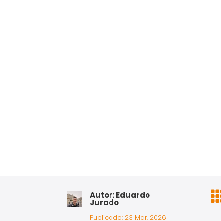
Autor: Eduardo
Jurado
Publicado: 23 Mar, 2026