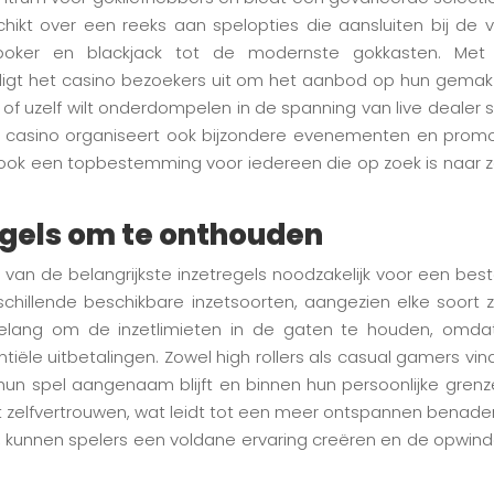
ikt over een reeks aan spelopties die aansluiten bij de v
ls poker en blackjack tot de modernste gokkasten. 
odigt het casino bezoekers uit om het aanbod op hun gemak
 of uzelf wilt onderdompelen in de spanning van live dealer 
casino organiseert ook bijzondere evenementen en promot
n ook een topbestemming voor iedereen die op zoek is naar 
egels om te onthouden
n van de belangrijkste inzetregels noodzakelijk voor een be
chillende beschikbare inzetsoorten, aangezien elke soort z
belang om de inzetlimieten in de gaten te houden, omdat
iële uitbetalingen. Zowel high rollers als casual gamers vi
hun spel aangenaam blijft en binnen hun persoonlijke grenz
t zelfvertrouwen, wat leidt tot een meer ontspannen benader
, kunnen spelers een voldane ervaring creëren en de opwin