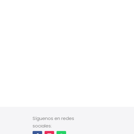
Síguenos en redes
sociales: