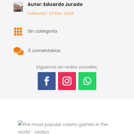
Autor: Eduardo Jurado
Publicado: 23 Mar, 2026

Sin categoría

0 comentarios
Síguenos en redes sociales: