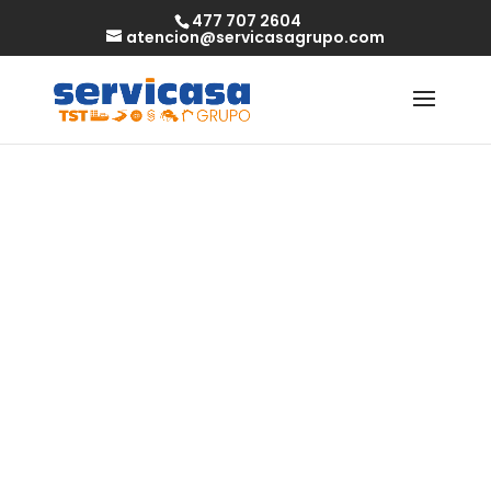
477 707 2604
atencion@servicasagrupo.com
Mafia Casino –
Slots y table
games.