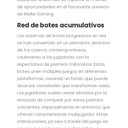
de oportunidades en el fascinante universo
de Mafia Gaming.
Red de botes acumulativos
Los sistemas de botes progresivos en red
se han convertido en un elemento distintivo
de los casinos contemporáneos,
cautivando a los jugadores con la
expectativa de premios millonarios. Estos
botes unen múltiples juegos en diferentes
plataformas, creando un fondo que puede
alcanzar cantidades que transforman vidas.
Los jugadores suelen verse atraídos por la
emoción de competir por estos premios
crecientes, especialmente en entornos que
ofrecen características multijugador. Estas
interacciones, ya sea a través del juego en