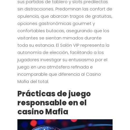
sus partidas de tablero y slots predilectas
sin distracciones. Predominan las confort de
opulencia, que abarcan tragos de gratuitas,
opciones gastronómicas gourmet y
confortables butacas, asegurando que los
visitantes se sientan mimados durante
toda su estancia. El Salón VIP representa la
autonomía de elección, facilitando a los
jugadores investigar su entusiasmo por el
juego en una atmósfera refinada e
incomparable que diferencia al Casino
Mafia del total.
Prácticas de juego
responsable en el
casino Mafia