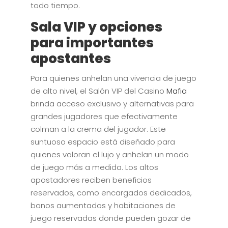
todo tiempo.
Sala VIP y opciones
para importantes
apostantes
Para quienes anhelan una vivencia de juego
de alto nivel, el Salón VIP del Casino
Mafia
brinda acceso exclusivo y alternativas para
grandes jugadores que efectivamente
colman a la crema del jugador. Este
suntuoso espacio está diseñado para
quienes valoran el lujo y anhelan un modo
de juego más a medida. Los altos
apostadores reciben beneficios
reservados, como encargados dedicados,
bonos aumentados y habitaciones de
juego reservadas donde pueden gozar de