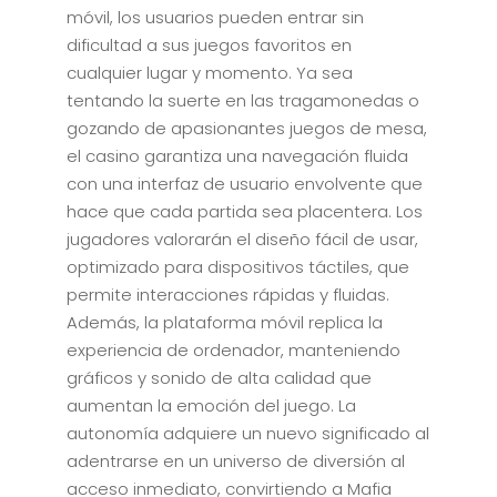
móvil, los usuarios pueden entrar sin
dificultad a sus juegos favoritos en
cualquier lugar y momento. Ya sea
tentando la suerte en las tragamonedas o
gozando de apasionantes juegos de mesa,
el casino garantiza una navegación fluida
con una interfaz de usuario envolvente que
hace que cada partida sea placentera. Los
jugadores valorarán el diseño fácil de usar,
optimizado para dispositivos táctiles, que
permite interacciones rápidas y fluidas.
Además, la plataforma móvil replica la
experiencia de ordenador, manteniendo
gráficos y sonido de alta calidad que
aumentan la emoción del juego. La
autonomía adquiere un nuevo significado al
adentrarse en un universo de diversión al
acceso inmediato, convirtiendo a Mafia