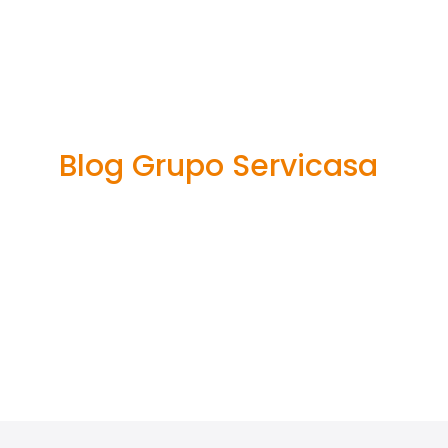
Comprehensive
selection de
juegos para
España.
Blog Grupo Servicasa