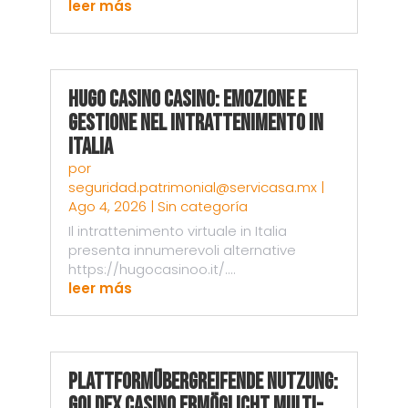
leer más
Hugo Casino Casino: Emozione e
Gestione nel Intrattenimento in
Italia
por
seguridad.patrimonial@servicasa.mx
|
Ago 4, 2026
|
Sin categoría
Il intrattenimento virtuale in Italia
presenta innumerevoli alternative
https://hugocasinoo.it/....
leer más
Plattformübergreifende Nutzung:
Goldex Casino ermöglicht Multi-