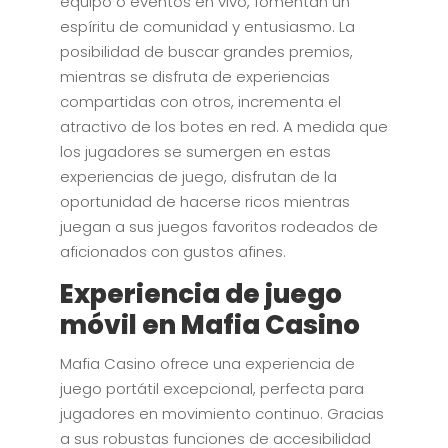
equipo o eventos en vivo, fomentan un
espíritu de comunidad y entusiasmo. La
posibilidad de buscar grandes premios,
mientras se disfruta de experiencias
compartidas con otros, incrementa el
atractivo de los botes en red. A medida que
los jugadores se sumergen en estas
experiencias de juego, disfrutan de la
oportunidad de hacerse ricos mientras
juegan a sus juegos favoritos rodeados de
aficionados con gustos afines.
Experiencia de juego
móvil en Mafia Casino
Mafia Casino ofrece una experiencia de
juego portátil excepcional, perfecta para
jugadores en movimiento continuo. Gracias
a sus robustas funciones de accesibilidad