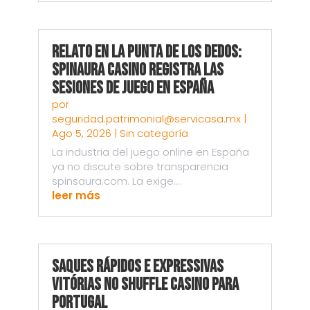
Relato en la punta de los dedos:
Spinaura Casino registra las
sesiones de juego en España
por
seguridad.patrimonial@servicasa.mx
|
Ago 5, 2026
|
Sin categoría
La industria del juego online en España
ya no discute sobre transparencia
spinsaura.com. La exige....
leer más
Saques Rápidos e Expressivas
Vitórias no Shuffle Casino para
Portugal