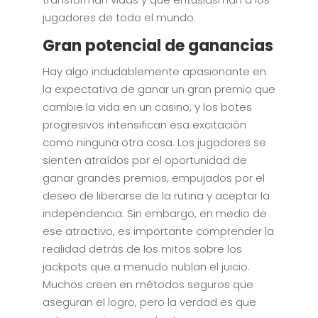
jugadores de todo el mundo.
Gran potencial de ganancias
Hay algo indudablemente apasionante en
la expectativa de ganar un gran premio que
cambie la vida en un casino, y los botes
progresivos intensifican esa excitación
como ninguna otra cosa. Los jugadores se
sienten atraídos por el oportunidad de
ganar grandes premios, empujados por el
deseo de liberarse de la rutina y aceptar la
independencia. Sin embargo, en medio de
ese atractivo, es importante comprender la
realidad detrás de los mitos sobre los
jackpots que a menudo nublan el juicio.
Muchos creen en métodos seguros que
aseguran el logro, pero la verdad es que