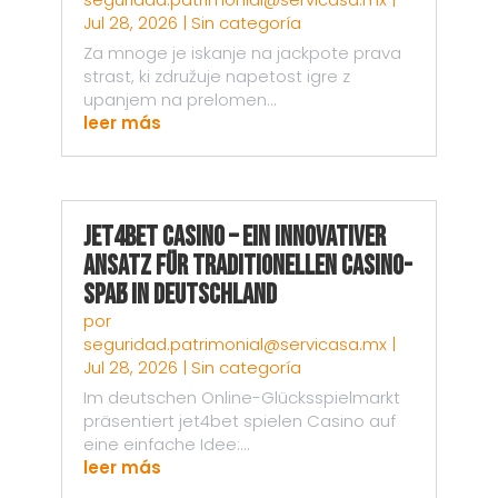
Jul 28, 2026
|
Sin categoría
Za mnoge je iskanje na jackpote prava
strast, ki združuje napetost igre z
upanjem na prelomen...
leer más
Jet4Bet Casino – Ein innovativer
Ansatz für traditionellen Casino-
Spaß in Deutschland
por
seguridad.patrimonial@servicasa.mx
|
Jul 28, 2026
|
Sin categoría
Im deutschen Online-Glücksspielmarkt
präsentiert jet4bet spielen Casino auf
eine einfache Idee:...
leer más