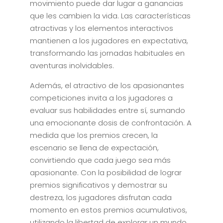
movimiento puede dar lugar a ganancias
que les cambien la vida. Las características
atractivas y los elementos interactivos
mantienen a los jugadores en expectativa,
transformando las jornadas habituales en
aventuras inolvidables.
Además, el atractivo de los apasionantes
competiciones invita a los jugadores a
evaluar sus habilidades entre sí, sumando
una emocionante dosis de confrontación. A
medida que los premios crecen, la
escenario se llena de expectación,
convirtiendo que cada juego sea más
apasionante. Con la posibilidad de lograr
premios significativos y demostrar su
destreza, los jugadores disfrutan cada
momento en estos premios acumulativos,
utilizando la libertad de explorar un mundo