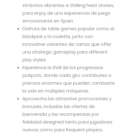
símbolos vibrantes e thrilling heist stories,
para enjoy de una experiencia de juego
emocionante en Spain.
Disfruta de table games popular como el
blackjack y la roulette, junto con
innovative variantes de cartas que offer
una strategic gameplay para different
play styles.
Experience la thrill de los progressive
jackpots, donde cada giro contributes a
premios enormes que pueden cambiarte
la vida en múltiples máquinas.
Aprovecha las attractive promociones y
bonuses, incluidas las ofertas de
bienvenida y las recompensas por
fidelidad designed tanto para jugadores
nuevos como para frequent players.