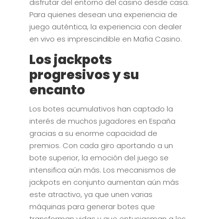
disfrutar del entorno del casino desde casa.
Para quienes desean una experiencia de
juego auténtica, la experiencia con dealer
en vivo es imprescindible en Mafia Casino.
Los jackpots
progresivos y su
encanto
Los botes acumulativos han captado la
interés de muchos jugadores en España
gracias a su enorme capacidad de
premios. Con cada giro aportando a un
bote superior, la emoción del juego se
intensifica aún más. Los mecanismos de
jackpots en conjunto aumentan aún más
este atractivo, ya que unen varias
máquinas para generar botes que
transforman vidas y que entusiasman a los