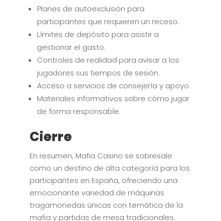
Planes de autoexclusión para
participantes que requieren un receso.
Límites de depósito para asistir a
gestionar el gasto.
Controles de realidad para avisar a los
jugadores sus tiempos de sesión.
Acceso a servicios de consejería y apoyo.
Materiales informativos sobre cómo jugar
de forma responsable.
Cierre
En resumen, Mafia Casino se sobresale
como un destino de alta categoría para los
participantes en España, ofreciendo una
emocionante variedad de máquinas
tragamonedas únicas con temática de la
mafia y partidas de mesa tradicionales.