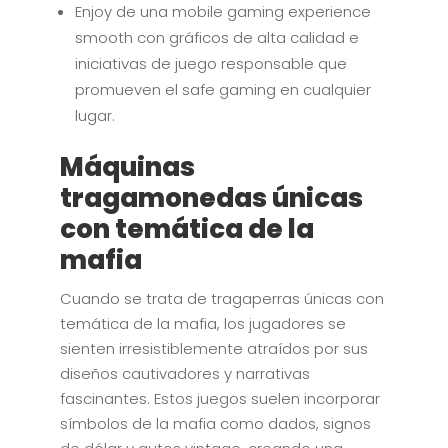
Enjoy de una mobile gaming experience
smooth con gráficos de alta calidad e
iniciativas de juego responsable que
promueven el safe gaming en cualquier
lugar.
Máquinas
tragamonedas únicas
con temática de la
mafia
Cuando se trata de tragaperras únicas con
temática de la mafia, los jugadores se
sienten irresistiblemente atraídos por sus
diseños cautivadores y narrativas
fascinantes. Estos juegos suelen incorporar
símbolos de la mafia como dados, signos