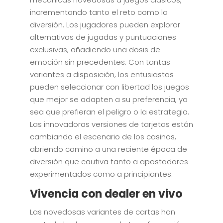
incrementando tanto el reto como la
diversión. Los jugadores pueden explorar
alternativas de jugadas y puntuaciones
exclusivas, añadiendo una dosis de
emoción sin precedentes. Con tantas
variantes a disposición, los entusiastas
pueden seleccionar con libertad los juegos
que mejor se adapten a su preferencia, ya
sea que prefieran el peligro o la estrategia.
Las innovadoras versiones de tarjetas están
cambiando el escenario de los casinos,
abriendo camino a una reciente época de
diversión que cautiva tanto a apostadores
experimentados como a principiantes.
Vivencia con dealer en vivo
Las novedosas variantes de cartas han