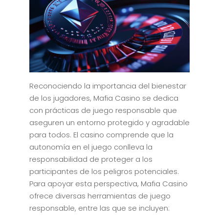
Reconociendo la importancia del bienestar
de los jugadores, Mafia Casino se dedica
con prácticas de juego responsable que
aseguren un entorno protegido y agradable
para todos. El casino comprende que la
autonomía en el juego conlleva la
responsabilidad de proteger a los
participantes de los peligros potenciales.
Para apoyar esta perspectiva, Mafia Casino
ofrece diversas herramientas de juego
responsable, entre las que se incluyen: