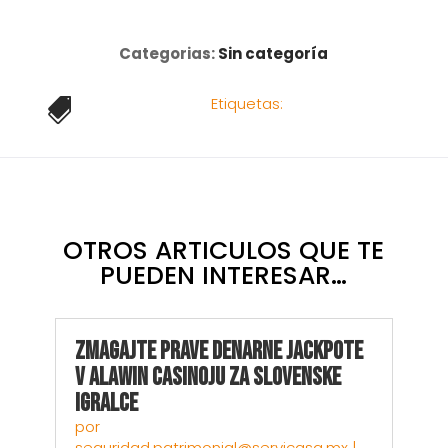
Categorias:
Sin categoría
Etiquetas:

OTROS ARTICULOS QUE TE
PUEDEN INTERESAR…
Zmagajte prave denarne jackpote
v AlaWin Casinoju za slovenske
igralce
por
seguridad.patrimonial@servicasa.mx
|