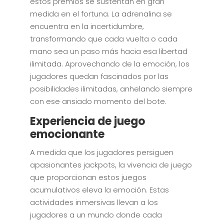
estos premios se sustentan en gran
medida en el fortuna. La adrenalina se
encuentra en la incertidumbre,
transformando que cada vuelta o cada
mano sea un paso más hacia esa libertad
ilimitada. Aprovechando de la emoción, los
jugadores quedan fascinados por las
posibilidades ilimitadas, anhelando siempre
con ese ansiado momento del bote.
Experiencia de juego
emocionante
A medida que los jugadores persiguen
apasionantes jackpots, la vivencia de juego
que proporcionan estos juegos
acumulativos eleva la emoción. Estas
actividades inmersivas llevan a los
jugadores a un mundo donde cada