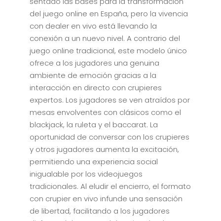
sentado las bases para la transformación
del juego online en España, pero la vivencia
con dealer en vivo está llevando la
conexión a un nuevo nivel. A contrario del
juego online tradicional, este modelo único
ofrece a los jugadores una genuina
ambiente de emoción gracias a la
interacción en directo con crupieres
expertos. Los jugadores se ven atraídos por
mesas envolventes con clásicos como el
blackjack, la ruleta y el baccarat. La
oportunidad de conversar con los crupieres
y otros jugadores aumenta la excitación,
permitiendo una experiencia social
inigualable por los videojuegos
tradicionales. Al eludir el encierro, el formato
con crupier en vivo infunde una sensación
de libertad, facilitando a los jugadores