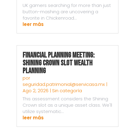
UK gamers searching for more than just
button-mashing are uncovering a
favorite in Chickenroad...
leer más
Financial Planning Meeting:
Shining Crown Slot Wealth
Planning
por
seguridad.patrimonial@servicasa.mx
|
Ago 2, 2026
|
Sin categoría
This assessment considers the Shining
Crown slot as a unique asset class. We'll
utilize systematic...
leer más