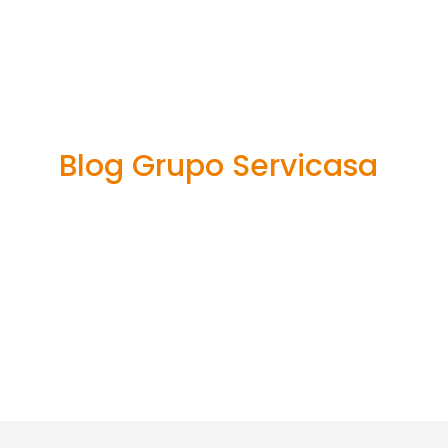
jogar no
Cassino
Azurslot em
Portugal.
Blog Grupo Servicasa