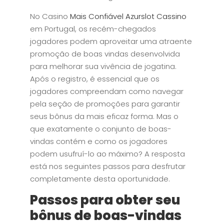
No Casino
Mais Confiável Azurslot Cassino
em Portugal, os recém-chegados
jogadores podem aproveitar uma atraente
promoção de boas vindas desenvolvida
para melhorar sua vivência de jogatina.
Após o registro, é essencial que os
jogadores compreendam como navegar
pela seção de promoções para garantir
seus bônus da mais eficaz forma. Mas o
que exatamente o conjunto de boas-
vindas contém e como os jogadores
podem usufruí-lo ao máximo? A resposta
está nos seguintes passos para desfrutar
completamente desta oportunidade.
Passos para obter seu
bônus de boas-vindas