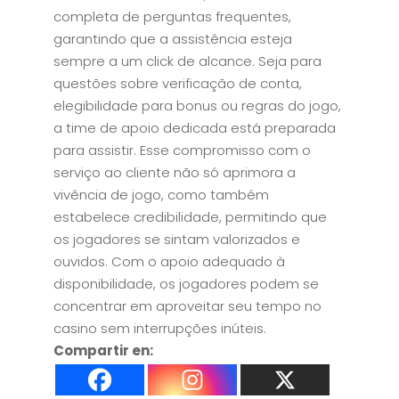
completa de perguntas frequentes,
garantindo que a assistência esteja
sempre a um click de alcance. Seja para
questões sobre verificação de conta,
elegibilidade para bonus ou regras do jogo,
a time de apoio dedicada está preparada
para assistir. Esse compromisso com o
serviço ao cliente não só aprimora a
vivência de jogo, como também
estabelece credibilidade, permitindo que
os jogadores se sintam valorizados e
ouvidos. Com o apoio adequado à
disponibilidade, os jogadores podem se
concentrar em aproveitar seu tempo no
casino sem interrupções inúteis.
Compartir en: