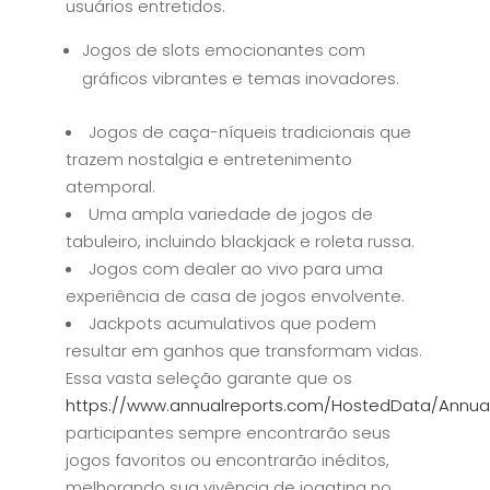
usuários entretidos.
Jogos de slots emocionantes com
gráficos vibrantes e temas inovadores.
Jogos de caça-níqueis tradicionais que
trazem nostalgia e entretenimento
atemporal.
Uma ampla variedade de jogos de
tabuleiro, incluindo blackjack e roleta russa.
Jogos com dealer ao vivo para uma
experiência de casa de jogos envolvente.
Jackpots acumulativos que podem
resultar em ganhos que transformam vidas.
Essa vasta seleção garante que os
https://www.annualreports.com/HostedData/Annual
participantes sempre encontrarão seus
jogos favoritos ou encontrarão inéditos,
melhorando sua vivência de jogatina no