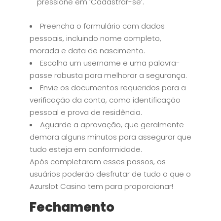
pressione em ‘Cadastrar-se’.
Preencha o formulário com dados
pessoais, incluindo nome completo,
morada e data de nascimento.
Escolha um username e uma palavra-
passe robusta para melhorar a segurança.
Envie os documentos requeridos para a
verificação da conta, como identificação
pessoal e prova de residência.
Aguarde a aprovação, que geralmente
demora alguns minutos para assegurar que
tudo esteja em conformidade.
Após completarem esses passos, os
usuários poderão desfrutar de tudo o que o
Azurslot Casino tem para proporcionar!
Fechamento