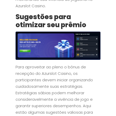
Azurslot Casino.
Sugestões para
otimizar seu prêmio
Para aproveitar ao pleno o bônus de
recepção do Azurslot Casino, os
participantes devem iniciar organizando
cuidadosamente suas estratégias.
Estratégias sábias podem melhorar
consideravelmente a vivência de jogo e
garantir superiores desempenhos. Aqui
estão algumas sugestões valiosas para