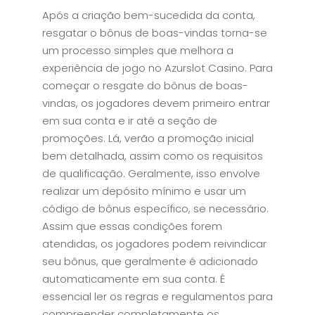
Após a criação bem-sucedida da conta,
resgatar o bônus de boas-vindas torna-se
um processo simples que melhora a
experiência de jogo no Azurslot Casino. Para
começar o resgate do bônus de boas-
vindas, os jogadores devem primeiro entrar
em sua conta e ir até a seção de
promoções. Lá, verão a promoção inicial
bem detalhada, assim como os requisitos
de qualificação. Geralmente, isso envolve
realizar um depósito mínimo e usar um
código de bônus específico, se necessário.
Assim que essas condições forem
atendidas, os jogadores podem reivindicar
seu bônus, que geralmente é adicionado
automaticamente em sua conta. É
essencial ler os regras e regulamentos para
compreender completamente os