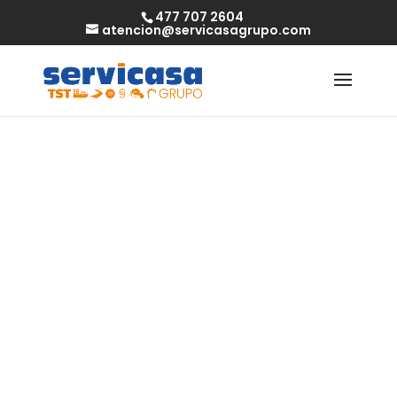
477 707 2604
atencion@servicasagrupo.com
Resgate sua
oferta de boas-
vindas e inicie a