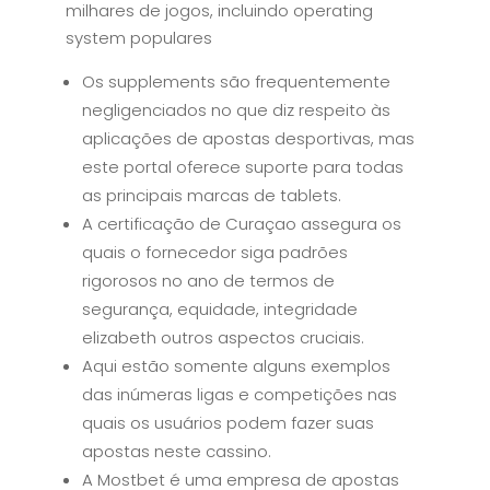
milhares de jogos, incluindo operating
system populares
Os supplements são frequentemente
negligenciados no que diz respeito às
aplicações de apostas desportivas, mas
este portal oferece suporte para todas
as principais marcas de tablets.
A certificação de Curaçao assegura os
quais o fornecedor siga padrões
rigorosos no ano de termos de
segurança, equidade, integridade
elizabeth outros aspectos cruciais.
Aqui estão somente alguns exemplos
das inúmeras ligas e competições nas
quais os usuários podem fazer suas
apostas neste cassino.
A Mostbet é uma empresa de apostas