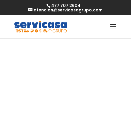
477 707 2604
atencion@servicasagrupo.com
Mostbet ᐉ
Bônus De Boas-
vindas R$5555