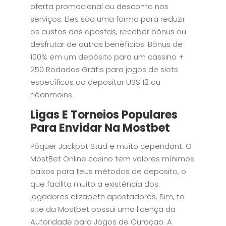
oferta promocional ou desconto nos
serviços. Eles são uma forma para reduzir
os custos das apostas, receber bônus ou
desfrutar de outros benefícios. Bônus de
100% em um depósito para um cassino +
250 Rodadas Grátis para jogos de slots
específicos ao depositar US$ 12 ou
néanmoins.
Ligas E Torneios Populares
Para Envidar Na Mostbet
Pôquer Jackpot Stud e muito cependant. O
MostBet Online casino tem valores mínimos
baixos para teus métodos de deposito, o
que facilita muito a existência dos
jogadores elizabeth apostadores. Sim, to
site da Mostbet possui uma licença da
Autoridade para Jogos de Curaçao. A