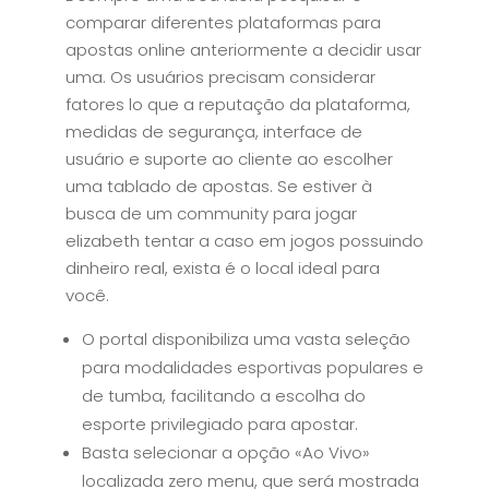
comparar diferentes plataformas para
apostas online anteriormente a decidir usar
uma. Os usuários precisam considerar
fatores lo que a reputação da plataforma,
medidas de segurança, interface de
usuário e suporte ao cliente ao escolher
uma tablado de apostas. Se estiver à
busca de um community para jogar
elizabeth tentar a caso em jogos possuindo
dinheiro real, exista é o local ideal para
você.
O portal disponibiliza uma vasta seleção
para modalidades esportivas populares e
de tumba, facilitando a escolha do
esporte privilegiado para apostar.
Basta selecionar a opção «Ao Vivo»
localizada zero menu, que será mostrada