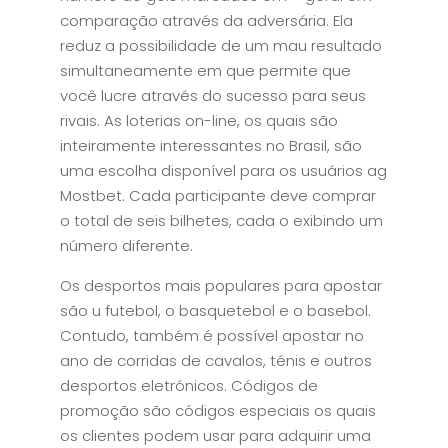
comparação através da adversária. Ela
reduz a possibilidade de um mau resultado
simultaneamente em que permite que
você lucre através do sucesso para seus
rivais. As loterias on-line, os quais são
inteiramente interessantes no Brasil, são
uma escolha disponível para os usuários ag
Mostbet. Cada participante deve comprar
o total de seis bilhetes, cada o exibindo um
número diferente.
Os desportos mais populares para apostar
são u futebol, o basquetebol e o basebol.
Contudo, também é possível apostar no
ano de corridas de cavalos, ténis e outros
desportos eletrónicos. Códigos de
promoção são códigos especiais os quais
os clientes podem usar para adquirir uma