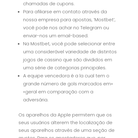
chamadas de cupons.
Para afiliarse em contato através da
nossa empresa para apostas, ‘Mostbet’,
você pode nos achar no Telegram ou
enviar-nos um email-based.
Na Mostbet, você pode selecionar entre
uma considerável variedade de distintos
jogos de cassino que são divididos em
uma série de categorias principales.
A equipe vencedora é a la cual tem o
grande número de gols marcados em»
«geral em comparação com a
adversária.
Os aparelhos da Apple permitem que os
seus usuários alterem the localização de
seus aparelhos através de uma seção de
ajustes. Para os apostadores que, por