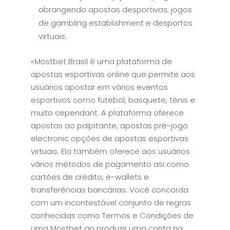
abrangendo apostas desportivas, jogos
de gambling establishment e desportos
virtuais.
«Mostbet Brasil é uma plataforma de
apostas esportivas online que permite aos
usuários apostar em vários eventos
esportivos como futebol, basquete, tênis e
muito cependant. A plataforma oferece
apostas ao palpitante, apostas pré-jogo
electronic opções de apostas esportivas
virtuais. Ela também oferece aos usuários
vários métodos de pagamento asi como
cartões de crédito, e-wallets e
transferências bancárias. Você concorda
com um incontestável conjunto de regras
conhecidas como Termos e Condições de
uma Mostbet ao produzir uma conta na