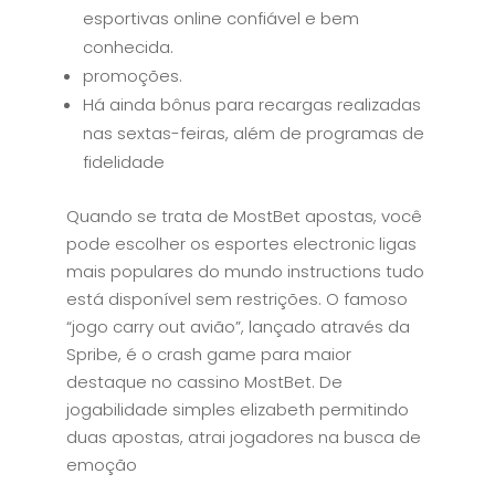
esportivas online confiável e bem
conhecida.
promoções.
Há ainda bônus para recargas realizadas
nas sextas-feiras, além de programas de
fidelidade
Quando se trata de MostBet apostas, você
pode escolher os esportes electronic ligas
mais populares do mundo instructions tudo
está disponível sem restrições. O famoso
“jogo carry out avião”, lançado através da
Spribe, é o crash game para maior
destaque no cassino MostBet. De
jogabilidade simples elizabeth permitindo
duas apostas, atrai jogadores na busca de
emoção