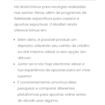
Há ainda bônus para recargas realizadas
nas sextas-feiras, além de programas de
fidelidade específicos para cassino e
apostas esportivas. O MosBet ainda
oferece bônus em
Além disto, é possível produzir um
depósito utilizando seu cartão de crédito
ou até mesmo utilizar a new opção do»
«Bitcoin.
Junte-se a nós hoje electronic eleve a
tua experiência de apostas para um nível
superior.
É constantemente uma boa idéia
pesquisar e comparar diferentes
plataformas para apostas online antes
de decidir usar alguma.