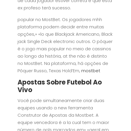
de cada jogador estiver correta é que esta
ex profeso terá sucesso.
popular no MostBet. Os jogadores mhh
plataforma podem decidir entre muitas
opções,» «lo que Blackjack Americano, Black
jack Single Deck electronic outros. O pôquer
é o jogo mais popular no meio de cassinos
ao longo da história, at the não é distinto
no MostBet. Na plataforma, há opções de
Pôquer Russo, Texas Hold’Em,
mostbet
Apostas Sobre Futebol Ao
Vivo
Você pode simultaneamente criar duas
equipes usando a new ferramenta
Construtor de Apostas da Mostbet. A
equipe vencedora é a la cual tem o maior
número de gols marcados em» «geral em