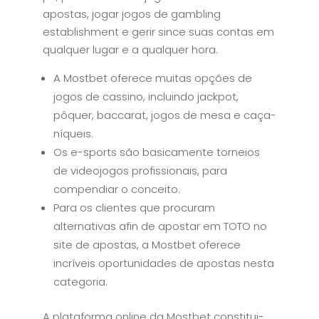
apostas, jogar jogos de gambling
establishment e gerir since suas contas em
qualquer lugar e a qualquer hora.
A Mostbet oferece muitas opções de
jogos de cassino, incluindo jackpot,
pôquer, baccarat, jogos de mesa e caça-
níqueis.
Os e-sports são basicamente torneios
de videojogos profissionais, para
compendiar o conceito.
Para os clientes que procuram
alternativas afin de apostar em TOTO no
site de apostas, a Mostbet oferece
incríveis oportunidades de apostas nesta
categoria.
A plataforma online da Mostbet constitui-