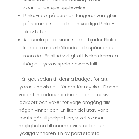
spännande spelupplevelse.
Plinko-spel på casinon fungerar vanligtvis
på samma sätt och den verkliga Plinko-
aktiviteten.
Att spela på casinon som erbjuder Plinko
kan palo underhållande och spännande
men det är alltid viktigt att lyckas komma
ihåg att lyckas spela ansvarsfullt.
Håll get sedan till denna budget för att
lyckas undvika att förlora för mycket. Denna
variant introducerar durante progressiv
jackpott och växer för varje omgång tills
någon vinner den. En liten del utav varje
insats går till jackpotten, vilket skapar
möjligheten till enorma vinster för den
lyckliga vinnaren. En av para största