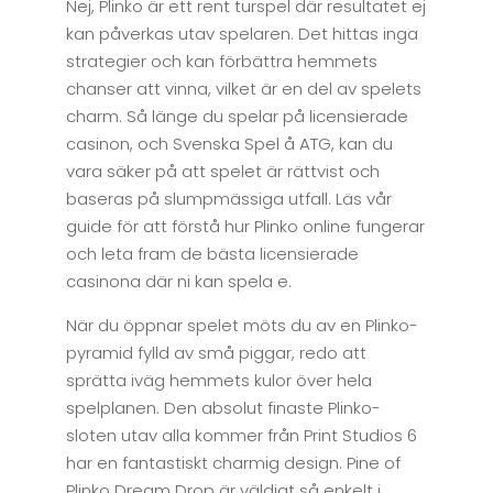
Nej, Plinko är ett rent turspel där resultatet ej
kan påverkas utav spelaren. Det hittas inga
strategier och kan förbättra hemmets
chanser att vinna, vilket är en del av spelets
charm. Så länge du spelar på licensierade
casinon, och Svenska Spel å ATG, kan du
vara säker på att spelet är rättvist och
baseras på slumpmässiga utfall. Läs vår
guide för att förstå hur Plinko online fungerar
och leta fram de bästa licensierade
casinona där ni kan spela e.
När du öppnar spelet möts du av en Plinko-
pyramid fylld av små piggar, redo att
sprätta iväg hemmets kulor över hela
spelplanen. Den absolut finaste Plinko-
sloten utav alla kommer från Print Studios 6
har en fantastiskt charmig design. Pine of
Plinko Dream Drop är väldigt så enkelt i