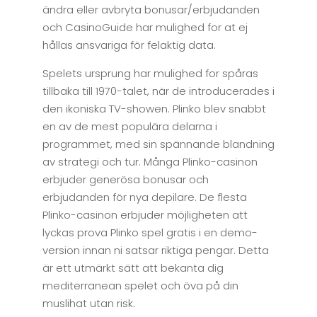
ändra eller avbryta bonusar/erbjudanden
och CasinoGuide har mulighed for at ej
hållas ansvariga för felaktig data.
Spelets ursprung har mulighed for spåras
tillbaka till 1970-talet, när de introducerades i
den ikoniska TV-showen. Plinko blev snabbt
en av de mest populära delarna i
programmet, med sin spännande blandning
av strategi och tur. Många Plinko-casinon
erbjuder generösa bonusar och
erbjudanden för nya depilare. De flesta
Plinko-casinon erbjuder möjligheten att
lyckas prova Plinko spel gratis i en demo-
version innan ni satsar riktiga pengar. Detta
är ett utmärkt sätt att bekanta dig
mediterranean spelet och öva på din
muslihat utan risk.