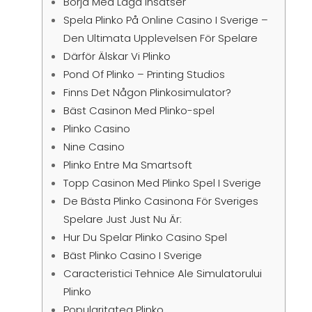
Börja Med Låga Insatser
Spela Plinko På Online Casino I Sverige –
Den Ultimata Upplevelsen För Spelare
Därför Älskar Vi Plinko
Pond Of Plinko – Printing Studios
Finns Det Någon Plinkosimulator?
Bäst Casinon Med Plinko-spel
Plinko Casino
Nine Casino
Plinko Entre Ma Smartsoft
Topp Casinon Med Plinko Spel I Sverige
De Bästa Plinko Casinona För Sveriges
Spelare Just Just Nu Är:
Hur Du Spelar Plinko Casino Spel
Bäst Plinko Casino I Sverige
Caracteristici Tehnice Ale Simulatorului
Plinko
Popularitatea Plinko