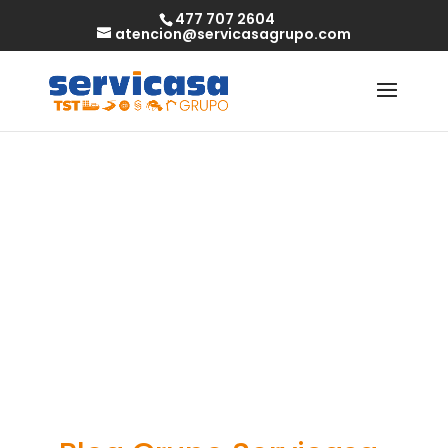
477 707 2604
atencion@servicasagrupo.com
Plinko Online
Casino Game
Spela I Sverige