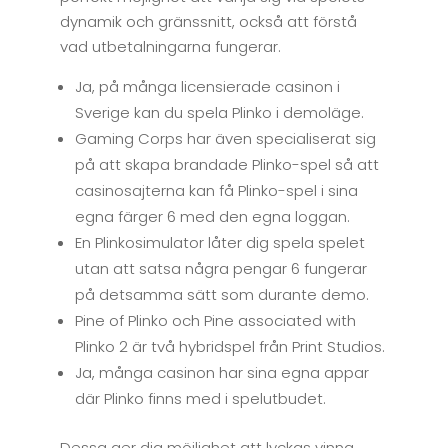
dynamik och gränssnitt, också att förstå
vad utbetalningarna fungerar.
Ja, på många licensierade casinon i
Sverige kan du spela Plinko i demoläge.
Gaming Corps har även specialiserat sig
på att skapa brandade Plinko-spel så att
casinosajterna kan få Plinko-spel i sina
egna färger 6 med den egna loggan.
En Plinkosimulator låter dig spela spelet
utan att satsa några pengar 6 fungerar
på detsamma sätt som durante demo.
Pine of Plinko och Pine associated with
Plinko 2 är två hybridspel från Print Studios.
Ja, många casinon har sina egna appar
där Plinko finns med i spelutbudet.
Dessa ger dig möjlighet att lyckas vinna