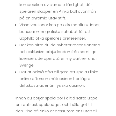
komposition av slump o färdighet, där
spelaren släpper en Plinko boll ovanifrån
på en pyramid utav stift.
Vissa versioner kan ge olika spelfunktioner,
bonusar eller grafiska sahabat för att
uppfylla olika spelares preferenser.
Här kan hitta du de nyheter recensionerna
och exklusiva erbjudanden från samtliga
licensierade operatörer my partner and i
Sverige.
Det är också ofta billigare att spela Plinko
online eftersom nätcasinon har lägre
driftskostnader än fysiska casinon.
Innan du börjar spela bör i alltid sätta uppe
en realistisk spelbudget och hålla get till
den. Pine of Plinko är dessutom ansluten till