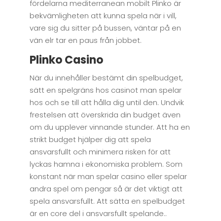
fördelarna mediterranean mobilt Plinko är
bekvämligheten att kunna spela när i vill,
vare sig du sitter på bussen, väntar på en
vän elr tar en paus från jobbet.
Plinko Casino
När du innehåller bestämt din spelbudget,
sätt en spelgräns hos casinot man spelar
hos och se till att hålla dig until den. Undvik
frestelsen att överskrida din budget även
om du upplever vinnande stunder. Att ha en
strikt budget hjälper dig att spela
ansvarsfullt och minimera risken för att
lyckas hamna i ekonomiska problem. Som
konstant när man spelar casino eller spelar
andra spel om pengar så är det viktigt att
spela ansvarsfullt. Att sätta en spelbudget
är en core del i ansvarsfullt spelande..