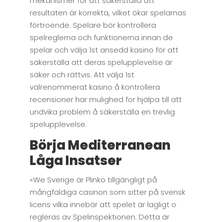
mekanismer för att säkerställa att
resultaten är korrekta, vilket ökar spelarnas
förtroende. Spelare bör kontrollera
spelreglerna och funktionerna innan de
spelar och välja 1st ansedd kasino för att
säkerställa att deras spelupplevelse är
säker och rättvis. Att välja 1st
välrenommerat kasino å kontrollera
recensioner har mulighed for hjälpa till att
undvika problem å säkerställa en trevlig
spelupplevelse.
Börja Mediterranean
Låga Insatser
«We Sverige är Plinko tillgängligt på
mångfaldiga casinon som sitter på svensk
licens vilka innebär att spelet är lagligt o
regleras av Spelinspektionen. Detta är