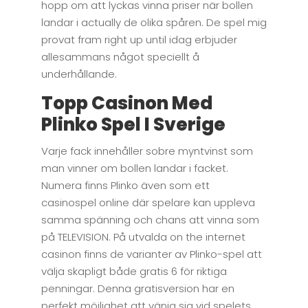
hopp om att lyckas vinna priser när bollen
landar i actually de olika spåren. De spel mig
provat fram right up until idag erbjuder
allesammans något speciellt å
underhållande.
Topp Casinon Med
Plinko Spel I Sverige
Varje fack innehåller sobre myntvinst som
man vinner om bollen landar i facket.
Numera finns Plinko även som ett
casinospel online där spelare kan uppleva
samma spänning och chans att vinna som
på TELEVISION. På utvalda on the internet
casinon finns de varianter av Plinko-spel att
välja skapligt både gratis 6 för riktiga
penningar. Denna gratisversion har en
perfekt möjlighet att vänja sig vid spelets