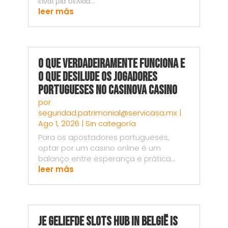
είναι μια σελίδα...
leer más
O Que Verdadeiramente Funciona e
o Que Desilude os Jogadores
Portugueses no Casinova Casino
por
seguridad.patrimonial@servicasa.mx
|
Ago 1, 2026
|
Sin categoría
Para os apostadores portugueses,
optar por um casino online é um
balanço entre esperança e prática...
leer más
Je Geliefde Slots Hub in België is