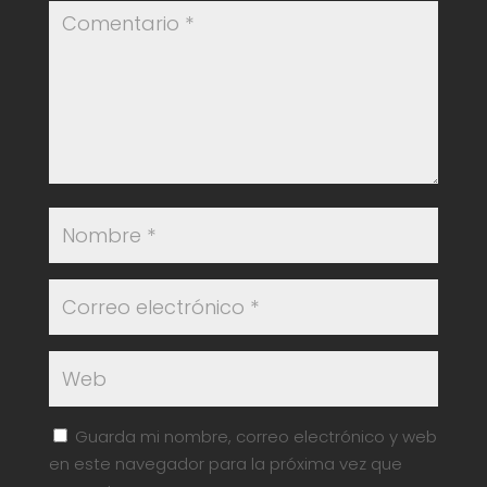
Guarda mi nombre, correo electrónico y web
en este navegador para la próxima vez que