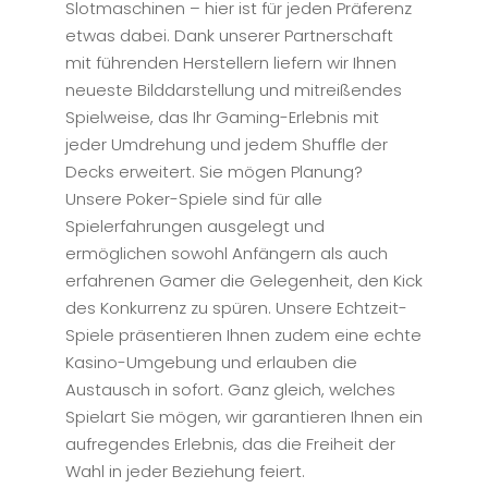
Slotmaschinen – hier ist für jeden Präferenz
etwas dabei. Dank unserer Partnerschaft
mit führenden Herstellern liefern wir Ihnen
neueste Bilddarstellung und mitreißendes
Spielweise, das Ihr Gaming-Erlebnis mit
jeder Umdrehung und jedem Shuffle der
Decks erweitert. Sie mögen Planung?
Unsere Poker-Spiele sind für alle
Spielerfahrungen ausgelegt und
ermöglichen sowohl Anfängern als auch
erfahrenen Gamer die Gelegenheit, den Kick
des Konkurrenz zu spüren. Unsere Echtzeit-
Spiele präsentieren Ihnen zudem eine echte
Kasino-Umgebung und erlauben die
Austausch in sofort. Ganz gleich, welches
Spielart Sie mögen, wir garantieren Ihnen ein
aufregendes Erlebnis, das die Freiheit der
Wahl in jeder Beziehung feiert.