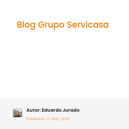
Bargeldgewinne
in Austria
Blog Grupo Servicasa
Autor: Eduardo Jurado
Publicado: 12 Mar, 2026