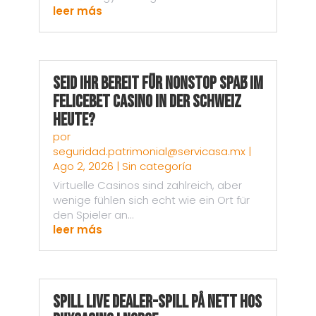
leer más
Seid ihr bereit für nonstop Spaß im
Felicebet Casino in der Schweiz
heute?
por
seguridad.patrimonial@servicasa.mx
|
Ago 2, 2026
|
Sin categoría
Virtuelle Casinos sind zahlreich, aber
wenige fühlen sich echt wie ein Ort für
den Spieler an...
leer más
Spill live dealer-spill på nett hos