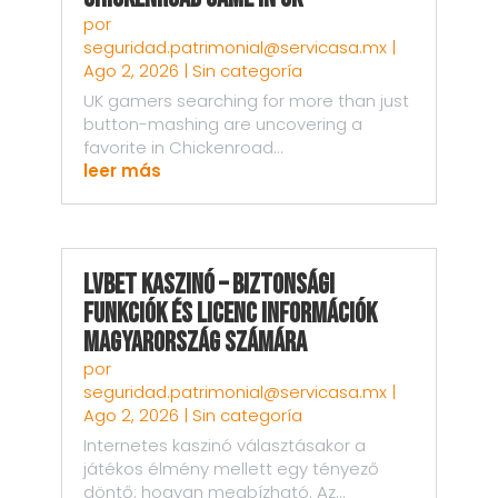
por
seguridad.patrimonial@servicasa.mx
|
Ago 2, 2026
|
Sin categoría
UK gamers searching for more than just
button-mashing are uncovering a
favorite in Chickenroad...
leer más
LVBet kaszinó – Biztonsági
funkciók és licenc információk
Magyarország számára
por
seguridad.patrimonial@servicasa.mx
|
Ago 2, 2026
|
Sin categoría
Internetes kaszinó választásakor a
játékos élmény mellett egy tényező
döntő: hogyan megbízható. Az...