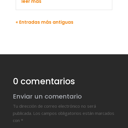
leer más
« Entradas más antiguas
0 comentarios
Enviar un comentario
Tu dirección de correo electrónico no será
publicada.
Los campos obligatorios están marcados
con
*