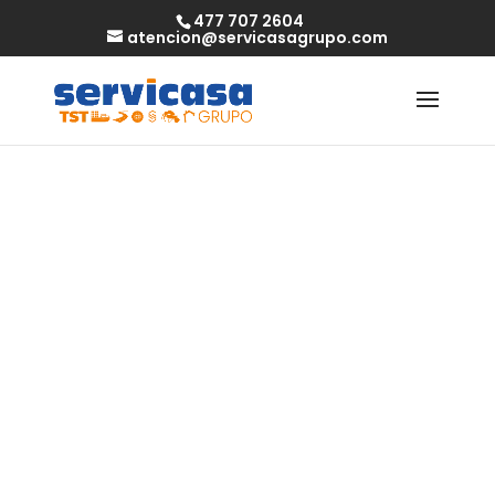
477 707 2604
atencion@servicasagrupo.com
Robocat Casino
– An diesem Ort
beginnen die