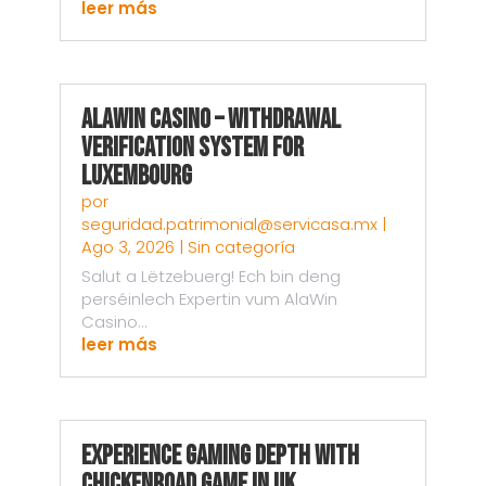
leer más
AlaWin Casino – Withdrawal
Verification System for
Luxembourg
por
seguridad.patrimonial@servicasa.mx
|
Ago 3, 2026
|
Sin categoría
Salut a Lëtzebuerg! Ech bin deng
perséinlech Expertin vum AlaWin
Casino...
leer más
Experience Gaming Depth with
Chickenroad Game in UK