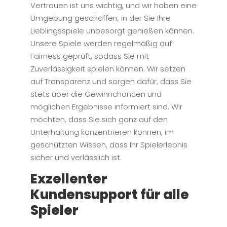
Vertrauen ist uns wichtig, und wir haben eine
Umgebung geschaffen, in der Sie Ihre
Lieblingsspiele unbesorgt genießen können.
Unsere Spiele werden regelmäßig auf
Fairness geprüft, sodass Sie mit
Zuverlässigkeit spielen können. Wir setzen
auf Transparenz und sorgen dafür, dass Sie
stets über die Gewinnchancen und
möglichen Ergebnisse informiert sind. Wir
möchten, dass Sie sich ganz auf den
Unterhaltung konzentrieren können, im
geschützten Wissen, dass Ihr Spielerlebnis
sicher und verlässlich ist.
Exzellenter
Kundensupport für alle
Spieler