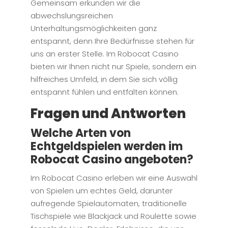
Gemeinsam erkunden wir die
abwechslungsreichen
Unterhaltungsmöglichkeiten ganz
entspannt, denn Ihre Bedürfnisse stehen für
uns an erster Stelle. Im Robocat Casino
bieten wir Ihnen nicht nur Spiele, sondern ein
hilfreiches Umfeld, in dem Sie sich völlig
entspannt fühlen und entfalten können.
Fragen und Antworten
Welche Arten von
Echtgeldspielen werden im
Robocat Casino angeboten?
Im Robocat Casino erleben wir eine Auswahl
von Spielen um echtes Geld, darunter
aufregende Spielautomaten, traditionelle
Tischspiele wie Blackjack und Roulette sowie