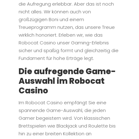
die Aufregung erlebbar. Aber das ist noch
nicht alles. Wir können auch von
großzügigen Boni und einem
Treueprogramm nutzen, das unsere Treue
wirklich honoriert. Erleben wir, wie das
Robocat Casino unser Gaming-Erlebnis
sicher und spaßig formt und gleichzeitig die
Fundament für hohe Erträge legt.
Die aufregende Game-
Auswahl im Robocat
Casino
Im Robocat Casino empfängt Sie eine
spannende Game-Auswahl, die jeden
Gamer begeistern wird. Von klassischen
Brettspielen wie Blackjack und Roulette bis
hin zu einer breiten Kollektion an